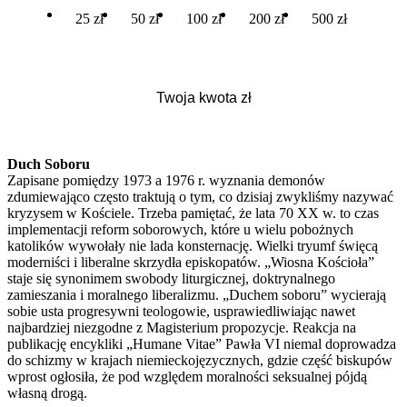
25 zł
50 zł
100 zł
200 zł
500 zł
Duch Soboru
Zapisane pomiędzy 1973 a 1976 r. wyznania demonów
zdumiewająco często traktują o tym, co dzisiaj zwykliśmy nazywać
kryzysem w Kościele. Trzeba pamiętać, że lata 70 XX w. to czas
implementacji reform soborowych, które u wielu pobożnych
katolików wywołały nie lada konsternację. Wielki tryumf święcą
moderniści i liberalne skrzydła episkopatów. „Wiosna Kościoła”
staje się synonimem swobody liturgicznej, doktrynalnego
zamieszania i moralnego liberalizmu. „Duchem soboru” wycierają
sobie usta progresywni teologowie, usprawiedliwiając nawet
najbardziej niezgodne z Magisterium propozycje. Reakcja na
publikację encykliki „Humane Vitae” Pawła VI niemal doprowadza
do schizmy w krajach niemieckojęzycznych, gdzie część biskupów
wprost ogłosiła, że pod względem moralności seksualnej pójdą
własną drogą.