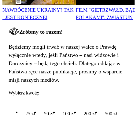
NAWRÓCENIE UKRAINY? TAK
FILM "GIETRZWAŁD. BĄD
- JEST KONIECZNE!
POLAKAMI". ZWIASTUN
Zróbmy to razem!
Będziemy mogli trwać w naszej walce o Prawdę
wyłącznie wtedy, jeśli Państwo – nasi widzowie i
Darczyńcy – będą tego chcieli. Dlatego oddając w
Państwa ręce nasze publikacje, prosimy o wsparcie
misji naszych mediów.
Wybierz kwotę:
25 zł
50 zł
100 zł
200 zł
500 zł