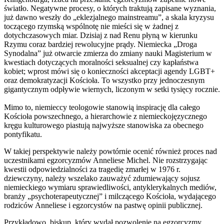
światło. Negatywne procesy, o których traktują zapisane wyznania,
już dawno weszły do „eklezjalnego mainstreamu”, a skala kryzysu
toczącego rzymską wspólnotę nie mieści się w żadnej z
dotychczasowych miar. Dzisiaj z nad Renu płyną w kierunku
Rzymu coraz bardziej rewolucyjne prądy. Niemiecka „Droga
Synodalna” już otwarcie zmierza do zmiany nauki Magisterium w
kwestiach dotyczących moralności seksualnej czy kapłaństwa
kobiet; wprost mówi się o konieczności akceptacji agendy LGBT+
oraz demokratyzacji Kościoła. To wszystko przy jednoczesnym
gigantycznym odpływie wiernych, liczonym w setki tysięcy rocznie.
Mimo to, niemieccy teologowie stanowią inspirację dla całego
Kościoła powszechnego, a hierarchowie z niemieckojęzycznego
kręgu kulturowego piastują najwyższe stanowiska za obecnego
pontyfikatu.
W takiej perspektywie należy powtórnie ocenić również proces nad
uczestnikami egzorcyzmów Anneliese Michel. Nie rozstrzygając
kwestii odpowiedzialności za tragedię zmarłej w 1976 r.
dziewczyny, należy wszelako zauważyć zdumiewający sojusz
niemieckiego wymiaru sprawiedliwości, antyklerykalnych mediów,
branży „psychoterapeutycznej” i milczącego Kościoła, wydającego
rodziców Anneliese i egzorcystów na pastwę opinii publicznej.
Przykładowo, biskup, który wydał pozwolenie na egzorcyzmy,