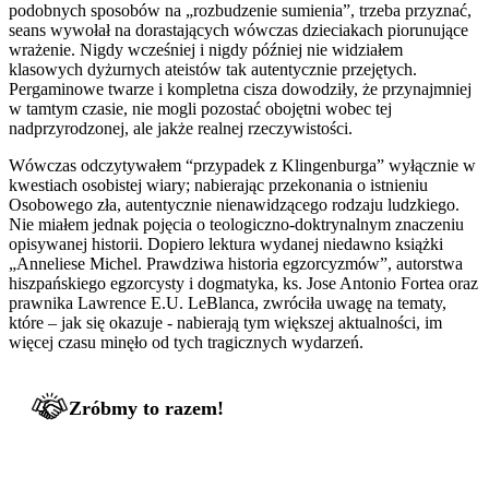
podobnych sposobów na „rozbudzenie sumienia”, trzeba przyznać,
seans wywołał na dorastających wówczas dzieciakach piorunujące
wrażenie. Nigdy wcześniej i nigdy później nie widziałem
klasowych dyżurnych ateistów tak autentycznie przejętych.
Pergaminowe twarze i kompletna cisza dowodziły, że przynajmniej
w tamtym czasie, nie mogli pozostać obojętni wobec tej
nadprzyrodzonej, ale jakże realnej rzeczywistości.
Wówczas odczytywałem “przypadek z Klingenburga” wyłącznie w
kwestiach osobistej wiary; nabierając przekonania o istnieniu
Osobowego zła, autentycznie nienawidzącego rodzaju ludzkiego.
Nie miałem jednak pojęcia o teologiczno-doktrynalnym znaczeniu
opisywanej historii. Dopiero lektura wydanej niedawno książki
„Anneliese Michel. Prawdziwa historia egzorcyzmów”, autorstwa
hiszpańskiego egzorcysty i dogmatyka, ks. Jose Antonio Fortea oraz
prawnika Lawrence E.U. LeBlanca, zwróciła uwagę na tematy,
które – jak się okazuje - nabierają tym większej aktualności, im
więcej czasu minęło od tych tragicznych wydarzeń.
Zróbmy to razem!