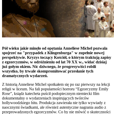
Pół wieku jakie minęło od opętania Anneliese Michel pozwala
spojrzeć na "przypadek z Klingenburga" w zupełnie nowej
perspektywie. Kryzys toczący Kościół, o którym traktują zapisy
z egzorcyzmów, w odróżnieniu od lat 70 XX w., widać dzisiaj
już gołym okiem. Nic dziwnego, że progresywiści robili
wszystko, by trwale skompromitować przesłanie tych
dramatycznych wydarzeń.
Z historią Anneliese Michel spotkałem się po raz pierwszy na lekcji
religii w liceum. Na fali popularności horroru “Egzorcyzmy Emily
Rose”, ksiądz katecheta puścił podopiecznym niemiecki film
dokumentalny o wydarzeniach inspirujących twórców
hollywoodzkiego hitu. Produkcja zawierała nie tylko wywiady z
naocznymi świadkami, ale również autentyczne nagrania audio z
przeprowadzonych egzorcyzmów. Co by nie mówić o skuteczności