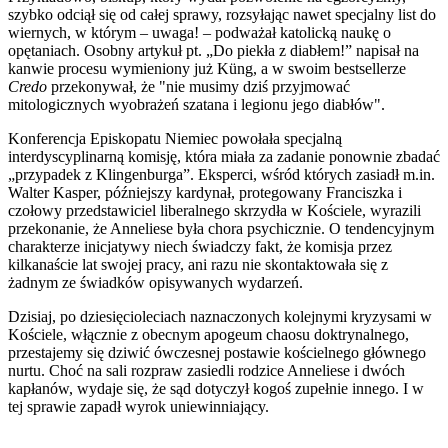
szybko odciął się od całej sprawy, rozsyłając nawet specjalny list do
wiernych, w którym – uwaga! – podważał katolicką naukę o
opętaniach. Osobny artykuł pt. „Do piekła z diabłem!” napisał na
kanwie procesu wymieniony już Küng, a w swoim bestsellerze
Credo
przekonywał, że "nie musimy dziś przyjmować
mitologicznych wyobrażeń szatana i legionu jego diabłów".
Konferencja Episkopatu Niemiec powołała specjalną
interdyscyplinarną komisję, która miała za zadanie ponownie zbadać
„przypadek z Klingenburga”. Eksperci, wśród których zasiadł m.in.
Walter Kasper, późniejszy kardynał, protegowany Franciszka i
czołowy przedstawiciel liberalnego skrzydła w Kościele, wyrazili
przekonanie, że Anneliese była chora psychicznie. O tendencyjnym
charakterze inicjatywy niech świadczy fakt, że komisja przez
kilkanaście lat swojej pracy, ani razu nie skontaktowała się z
żadnym ze świadków opisywanych wydarzeń.
Dzisiaj, po dziesięcioleciach naznaczonych kolejnymi kryzysami w
Kościele, włącznie z obecnym apogeum chaosu doktrynalnego,
przestajemy się dziwić ówczesnej postawie kościelnego głównego
nurtu. Choć na sali rozpraw zasiedli rodzice Anneliese i dwóch
kapłanów, wydaje się, że sąd dotyczył kogoś zupełnie innego. I w
tej sprawie zapadł wyrok uniewinniający.