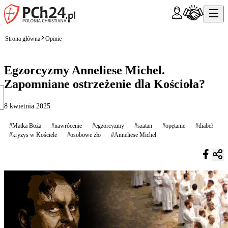
Strona główna
Opinie
Egzorcyzmy Anneliese Michel.
Zapomniane ostrzeżenie dla Kościoła?
8 kwietnia 2025
#Matka Boża
#nawrócenie
#egzorcyzmy
#szatan
#opętanie
#diabeł
#kryzys w Kościele
#osobowe zło
#Anneliese Michel