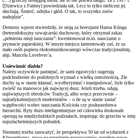
(…) grzechy dosięgną nieba: ale to nie potrwa długo. Ta z 1917 r.
[Dziewica z Fatimy] powiedziała tak. Lecz to tylko nieliczni jej
słuchają. Śmierć, udręka i głód. O tak, to wszystko znów
nadejdzie”.
Demony wprost stwierdziły, że stoją za herezjami Hansa Künga
(heterodoksyjny szwajcarski duchowny, który otrzymał zakaz
„pełnienia misji nauczania”: kwestionował m.in. nauczanie o
prymacie papieskim). W innym miejscu lamentowały zaś, że za
mało osób popiera ekskomunikowanego wówczas tradycjonalistę,
abp. Marcela Levebvre’a.
Uniewinnić diabła?
Należy oczywiście pamiętać, że sami egzorcyści sugerują
podchodzenie do podobnych wyznań z wielką ostrożnością. Złe
duchy są w stanie kłamać, wyolbrzymiać i manipulować, byle tylko
zwieść na manowce jak najwięcej dusz. Jeżeli trzeba, udają
najświętszych obrońców Tradycji, albo wręcz przeciwnie –
najradykalniejszych modernistów – o ile są w stanie zasiać
wątpliwości wobec nauczania Kościoła czy posłuszeństwa
hierarchii. Byty dużo inteligentniejsze od człowieka doskonale
operują na międzyludzkich podziałach, inspirując do grzechu w imię
najszlachetniejszych pobudek.
Niemniej trzeba zauważyć, że perspektywa 50 lat od wydarzeń z
Klingenburga, rzuca na przesłanie egzorcyzmów zupełnie nowe