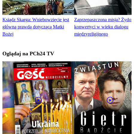
Ksiądz Skarga: Wniebowzięcie jest
Zaprzepaszczona misja? Żydo
główną prawdą dotyczącą Matki
konwertyci w wieku dialogu
Bożej
międzyreligijnego
Oglądaj na PCh24 TV