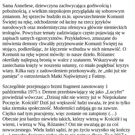
Sama Anneliese, dziewczyna zachwycająca gorliwością i
pobożnością, z wielkim niepokojem przyglądała się soborowym
zmianom. Jej sprzeciw budziło m.in. upowszechnienie Komunii
Świętej na rękę, odchodzenie od łaciny na rzecz języków
narodowych oraz modernistyczna ofensywa głównie niemieckich
teologów. Powyższe tematy zadziwiająco często pojawiają się w
zapisach samych egzorcyzmów. Przykładowo, zmuszane do
mówienia demony chwaliły przyjmowanie Komunii Świętej na
stojąco, podkreślając, że klęczenie wzbudza w nich nienawiść. O
Komunii na rękę wprost mówiły: to nasze dzieło. Różaniec
określały najlepszą bronią w walce z szatanem. Wskazywały na
zaniechania księży w noszeniu sutanny, co miało pogłębiać kryzys
wiary. Kilka razy z zadowoleniem przekonywały, że „nikt już nie
pamięta” o ostrzeżeniach Matki Najświętszej z Fatimy.
Szczególnie przejmująco brzmi fragment zanotowany 1
października 1975 r. Demon przedstawiający się jako „Lucyfer”
powiedział wówczas: „Dzisiaj nikt nie wierzy już w Niepokalane
Poczęcie. Kościół? Dziś już większość ludzi uważa, że jest to tylko
taka ziemska społeczność. Moderniści zabijają go na zawsze.
Ciężko nad tym pracujemy, więc zostanie on zatopiony (…)
Obecnie jest bardzo niewielu takich, którzy wierzą w Kościół i są
wierni, i wierzą w Nią. Różaniec? Oni nie uważają go za coś
nowoczesnego. Wielu ludzi sądzi, że po życiu wszystko się kończy