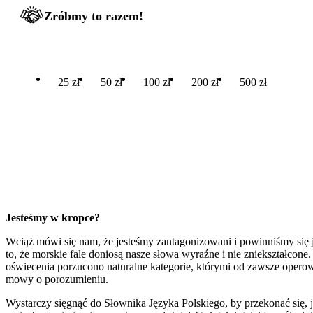
Zróbmy to razem!
25 zł
50 zł
100 zł
200 zł
500 zł
Jesteśmy w kropce?
Wciąż mówi się nam, że jesteśmy zantagonizowani i powinniśmy się ja
to, że morskie fale doniosą nasze słowa wyraźne i nie zniekształcone
oświecenia porzucono naturalne kategorie, którymi od zawsze operow
mowy o porozumieniu.
Wystarczy sięgnąć do Słownika Języka Polskiego, by przekonać się, 