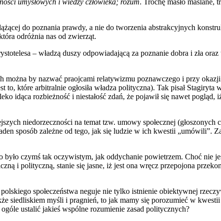
lności umysłowych i wiedzy człowieka; rozum
. Trochę masło maślane, t
dążącej do poznania prawdy, a nie do tworzenia abstrakcyjnych konstru
 która odróżnia nas od zwierząt.
Arystotelesa – władzą duszy odpowiadającą za poznanie dobra i zła o
órych można by nazwać praojcami relatywizmu poznawczego i przy okaz
o, które arbitralnie ogłosiła władza polityczna). Tak pisał Stagiryta
eko idąca rozbieżność i niestałość zdań, że pojawił się nawet pogląd, 
iejszych niedorzeczności na temat tzw. umowy społecznej (głoszonych 
aden sposób zależne od tego, jak się ludzie w ich kwestii „umówili”. Z
go było czymś tak oczywistym, jak oddychanie powietrzem. Choć nie je
zną i polityczną, stanie się jasne, iż jest ona wręcz przepojona przeko
lskiego społeczeństwa neguje nie tylko istnienie obiektywnej rzeczywis
akże siedliskiem myśli i pragnień, to jak mamy się porozumieć w kwesti
ogóle ustalić jakieś wspólne rozumienie zasad politycznych?