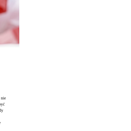
 nie
być
dy
e