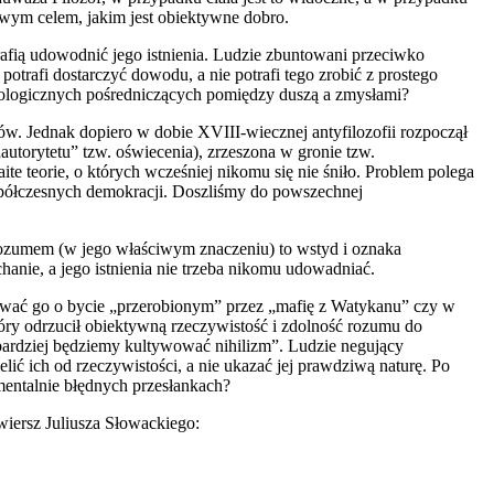
ciwym celem, jakim jest obiektywne dobro.
fią udowodnić jego istnienia. Ludzie zbuntowani przeciwko
trafi dostarczyć dowodu, a nie potrafi tego zrobić z prostego
urologicznych pośredniczących pomiędzy duszą a zmysłami?
w. Jednak dopiero w dobie XVIII-wiecznej antyfilozofii rozpoczął
autorytetu” tzw. oświecenia), zrzeszona w gronie tzw.
 teorie, o których wcześniej nikomu się nie śniło. Problem polega
współczesnych demokracji. Doszliśmy do powszechnej
 rozumem (w jego właściwym znaczeniu) to wstyd i oznaka
anie, a jego istnienia nie trzeba nikomu udowadniać.
ewać go o bycie „przerobionym” przez „mafię z Watykanu” czy w
óry odrzucił obiektywną rzeczywistość i zdolność rozumu do
bardziej będziemy kultywować nihilizm”. Ludzie negujący
ić ich od rzeczywistości, a nie ukazać jej prawdziwą naturę. Po
amentalnie błędnych przesłankach?
iersz Juliusza Słowackiego: