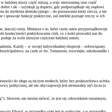
 w ludzkiej duszy część niższą, a więc nierozumną oraz część
 dobre i złe – uzyskuje ją dopiero, gdy podporządkuje się osądowi
lna do myślenia abstrakcyjnego – do poznawania istoty rzeczy, a nie
 i sprawuje funkcje praktyczne, zaś intelekt poznaje rzeczy w ich
e, inaczej cnoty. Mniejsza o to, które cnoty autor przyporządkowuje
 do konieczności praktykowania cnót, co z kolei prowadzi nas do
podaje za wzór niższym częściom ludzkiej natury.
dualizmu. Każdy – w swojej indywidualnej ekspresji – zobowiązany
hrześcijaństwo, na czele ze św. Tomaszem, rozwinęło, udoskonaliło i
onności do złego są niczym motłoch, który bez posłuszeństwa ucieka
 politycznej, ale nie obyczajowej) jest niemoralny styl życia (o
ą”). Słowem, nie można mówić, że jest się człowiekiem rozumnym,
zauważa Filozof, w przypadku ciała jest to widoczne, a w przypadku