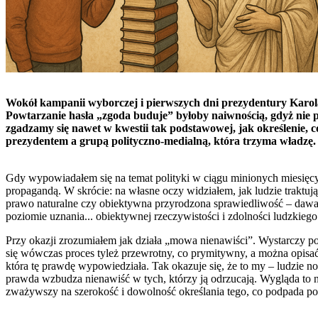
Wokół kampanii wyborczej i pierwszych dni prezydentury Karol
Powtarzanie hasła „zgoda buduje” byłoby naiwnością, gdyż nie p
zgadzamy się nawet w kwestii tak podstawowej, jak określenie, c
prezydentem a grupą polityczno-medialną, która trzyma władzę.
Gdy wypowiadałem się na temat polityki w ciągu minionych miesięcy, 
propagandą. W skrócie: na własne oczy widziałem, jak ludzie traktują 
prawo naturalne czy obiektywna przyrodzona sprawiedliwość – dawał
poziomie uznania... obiektywnej rzeczywistości i zdolności ludzkiego
Przy okazji zrozumiałem jak działa „mowa nienawiści”. Wystarczy p
się wówczas proces tyleż przewrotny, co prymitywny, a można opisać
która tę prawdę wypowiedziała. Tak okazuje się, że to my – ludzie n
prawda wzbudza nienawiść w tych, którzy ją odrzucają. Wygląda to 
zważywszy na szerokość i dowolność określania tego, co podpada pod