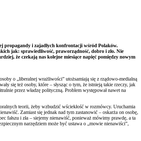
j propagandy i zajadłych konfrontacji wśród Polaków.
ich jak: sprawiedliwość, praworządność, dobro i zło. Nie
ardziej, że czekają nas kolejne miesiące napięć pomiędzy nowym
osoby o „liberalnej wrażliwości” utożsamiają się z rządowo-medialną
 się też osoby, które – słysząc o tym, że istnieją takie rzeczy, jak
tralnie przez władzę polityczną. Problem występował nawet na
moralnych teorii, żeby wzbudzić wściekłość w rozmówcy. Uruchamia
ienawiść. Zamiast się jednak nad tym zastanowić – oskarża on osobę,
c fałszu i zła – siejemy nienawiść, ponieważ mówimy prawdę, a ta
ebezpiecznym narzędziem może być ustawa o „mowie nienawiści”,