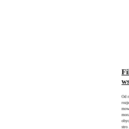
Fi
ws
Od n
rozj
mowy
mora
obyc
stro.