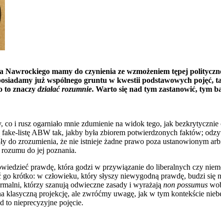
a Nawrockiego mamy do czynienia ze wzmożeniem tępej polityczne
osiadamy już wspólnego gruntu w kwestii podstawowych pojęć, tak
o to znaczy
działać
rozumnie
. Warto się nad tym zastanowić, tym b
co i rusz ogarniało mnie zdumienie na widok tego, jak bezkrytycznie 
fake-listę ABW tak, jakby była zbiorem potwierdzonych faktów; odzywały
y do zrozumienia, że nie istnieje żadne prawo poza ustanowionym arbi
 rozumu do jej poznania.
owiedzieć prawdę, która godzi w przywiązanie do liberalnych czy nie
 go krótko: w człowieku, który słyszy niewygodną prawdę, budzi się n
ormalni, którzy szanują odwieczne zasady i wyrażają
non possumus
wobe
na klasyczną projekcję, ale zwróćmy uwagę, jak w tym kontekście ni
 to nieprecyzyjne pojęcie.