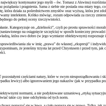
sa największy kontynuator jego myśli – św. Tomasz z Akwinu) rozróżnia
 pożądania i pragnienia. Sama z siebie nie posiada ona miary tego, co
 tę, która działa za pośrednictwem zmysłów oraz wyższą, która jest zdo
azywamy intelektem. Krótko mówiąc, rozum odpowiada za rzeczy zmienne
zbędnego do pełnej oceny rzeczywistości.
anie. Kategoryzuje on „dzielności”, czyli po prostu sprawności moraln
 (nastawionego na osiągnięcie szczęścia) w sposób konieczny prowadzi
władzą, która owo dobro (w jego wymiarze obiektywnym) rozpoznaje i 
sprawiedliwiania zła w imię „prawa” do własnej „ekspresji” i indywi
ypominam, że jesteśmy trzysta lat przed Chrystusem i przed tym, jak c
ści.
 pozostałymi częściami natury, które w swym nieuporządkowaniu i skł
adku lewicy) albo ignorowaniem jego nakazów (jak w przypadku prawicy
biektywnymi normami, a nie podyktowane uznaniową „etyką sytuacyjn
iwiać takie czy inne odchylenia od tych norm.
 chcesz poruszyć się w lewo, a ciało porusza się w prawo. Tylko, jak 