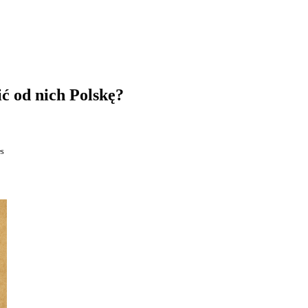
ić od nich Polskę?
es