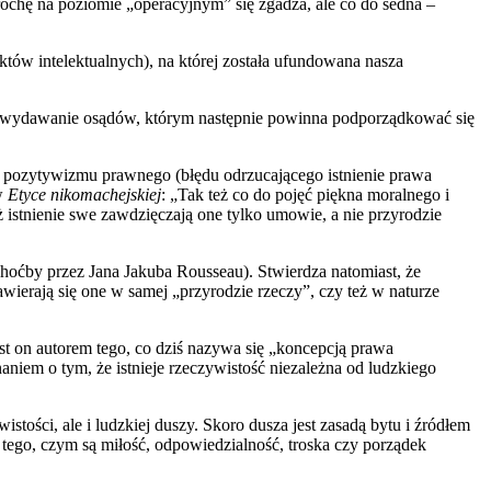
rochę na poziomie „operacyjnym” się zgadza, ale co do sedna –
któw intelektualnych), na której została ufundowana nasza
raz wydawanie osądów, którym następnie powinna podporządkować się
ji pozytywizmu prawnego (błędu odrzucającego istnienie prawa
 w
Etyce nikomachejskiej
: „Tak też co do pojęć piękna moralnego i
iż istnienie swe zawdzięczają one tylko umowie, a nie przyrodzie
choćby przez Jana Jakuba Rousseau). Stwierdza natomiast, że
awierają się one w samej „przyrodzie rzeczy”, czy też w naturze
st on autorem tego, co dziś nazywa się „koncepcją prawa
naniem o tym, że istnieje rzeczywistość niezależna od ludzkiego
tości, ale i ludzkiej duszy. Skoro dusza jest zasadą bytu i źródłem
i tego, czym są miłość, odpowiedzialność, troska czy porządek