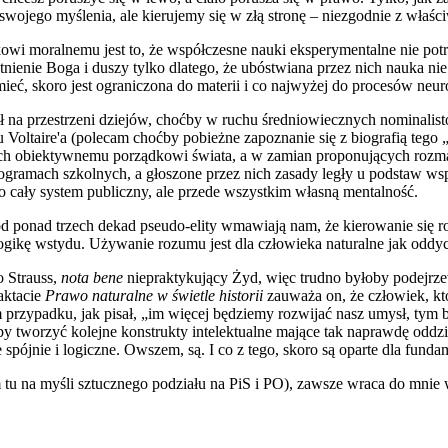
 swojego myślenia, ale kierujemy się w złą stronę – niezgodnie z właś
 moralnemu jest to, że współczesne nauki eksperymentalne nie potra
ie Boga i duszy tylko dlatego, że ubóstwiana przez nich nauka nie po
ieć, skoro jest ograniczona do materii i co najwyżej do procesów ne
na przestrzeni dziejów, choćby w ruchu średniowiecznych nominalistó
oltaire'a (polecam choćby pobieżne zapoznanie się z biografią tego „
h obiektywnemu porządkowi świata, a w zamian proponujących rozmaite
programach szkolnych, a głoszone przez nich zasady legły u podstaw 
o cały system publiczny, ale przede wszystkim własną mentalność.
 od ponad trzech dekad pseudo-elity wmawiają nam, że kierowanie się
ikę wstydu. Używanie rozumu jest dla człowieka naturalne jak oddych
o Strauss,
nota bene
niepraktykujący Żyd, więc trudno byłoby podejrz
raktacie
Prawo naturalne w świetle historii
zauważa on, że człowiek, kt
 przypadku, jak pisał, „im więcej będziemy rozwijać nasz umysł, tym 
tworzyć kolejne konstrukty intelektualne mające tak naprawdę oddziel
e spójnie i logiczne. Owszem, są. I co z tego, skoro są oparte dla fund
 na myśli sztucznego podziału na PiS i PO), zawsze wraca do mnie w