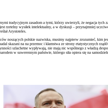
rnymi tradycyjnym zasadom a tymi, którzy uwierzyli, że negacja tych 
jest rzetelny wysiłek intelektualny, a w dyskusji – przynajmniej uczci
eślał Arystoteles.
ców noszących polskie nazwiska, musimy najpierw zrozumieć, kim jest
 nadal skazani na na przemoc i kłamstwa ze strony etatystycznych r
 czynności szlachetne wypływają, nie mają nic wspólnego z władzą de
 narodem w suwerennym państwie, którego siła opiera się na samodzie