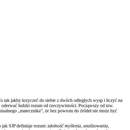
o tak jakby krzyczeć do siebie z dwóch odległych wysp i liczyć na
 by oderwać ludzki rozum od rzeczywistości. Począwszy od tzw.
ktualnego „matecznika”, że bez powrotu do źródeł nie może być
 jak SJP definiuje rozum:
zdolność myślenia, analizowania,