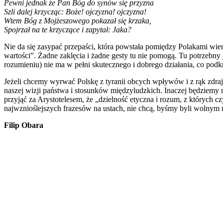
Pewni jednak że Pan Bóg do synów się przyzna
Szli dalej krzycząc: Boże! ojczyzna! ojczyzna!
Wtem Bóg z Mojżeszowego pokazał się krzaka,
Spojrzał na te krzyczące i zapytał: Jaka?
Nie da się zasypać przepaści, która powstała pomiędzy Polakami wie
wartości”. Żadne zaklęcia i żadne gesty tu nie pomogą. Tu potrzebny 
rozumieniu) nie ma w pełni skutecznego i dobrego działania, co podkr
Jeżeli chcemy wyrwać Polskę z tyranii obcych wpływów i z rąk zdraj
naszej wizji państwa i stosunków międzyludzkich. Inaczej będziemy
przyjąć za Arystotelesem, że „dzielność etyczna i rozum, z których
najwznioślejszych frazesów na ustach, nie chcą, byśmy byli wolnym
Filip Obara