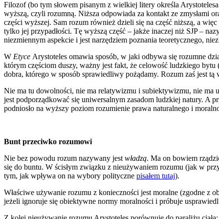
Filozof (bo tym słowem pisanym z wielkiej litery określa Arystotele
wyższą, czyli rozumną. Niższa odpowiada za kontakt ze zmysłami oraz
części wyższej. Sam rozum również dzieli się na część niższą, a więc
tylko jej przypadłości. Tę wyższą część – jakże inaczej niż SJP – n
niezmiennym aspekcie i jest narzędziem poznania teoretycznego, nie
W
Etyce
Arystoteles omawia sposób, w jaki odbywa się rozumne dział
którym częściom duszy, ważny jest fakt, że celowość ludzkiego bytu
dobra, którego w sposób sprawiedliwy pożądamy. Rozum zaś jest tą 
Nie ma tu dowolności, nie ma relatywizmu i subiektywizmu, nie ma u
jest podporządkować się uniwersalnym zasadom ludzkiej natury. A prz
podniosło na wyższy poziom rozumienie prawa naturalnego i moralno
Bunt przeciwko rozumowi
Nie bez powodu rozum nazywany jest
władzą
. Ma on bowiem rządzić
się do buntu. W ścisłym związku z nieużywaniem rozumu (jak w przyp
tym, jak wpływa on na wybory polityczne
pisałem tutaj
).
Właściwe używanie rozumu z konieczności jest moralne (zgodne z o
jeżeli ignoruje się obiektywne normy moralności i próbuje usprawiedl
Z kolei nieużywanie rozumu Arystoteles porównuje do paraliżu ciała: