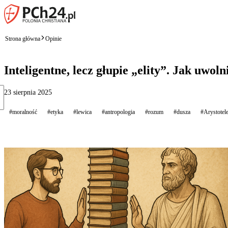
Strona główna
Opinie
Inteligentne, lecz głupie „elity”. Jak uwoln
23 sierpnia 2025
#moralność
#etyka
#lewica
#antropologia
#rozum
#dusza
#Arystotel