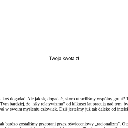
koś dogadać. Ale jak się dogadać, skoro utraciliśmy wspólny grunt? T
. Tym bardziej, że „siły relatywizmu” od kilkuset lat pracują nad tym,
ał w swoim myśleniu człowiek. Dziś jesteśmy już tak daleko od intele
jak bardzo zostaliśmy przeorani przez oświeceniowy „racjonalizm”. Oto