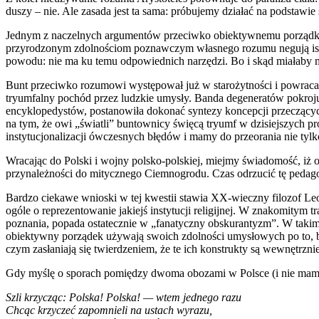
duszy – nie. Ale zasada jest ta sama: próbujemy działać na podstawie
Jednym z naczelnych argumentów przeciwko obiektywnemu porządkowi
przyrodzonym zdolnościom poznawczym własnego rozumu negują istnien
powodu: nie ma ku temu odpowiednich narzędzi. Bo i skąd miałaby m
Bunt przeciwko rozumowi występował już w starożytności i powracał 
tryumfalny pochód przez ludzkie umysły. Banda degeneratów pokroju V
encyklopedystów, postanowiła dokonać syntezy koncepcji przeczącyc
na tym, że owi „światli” buntownicy święcą tryumf w dzisiejszych 
instytucjonalizacji ówczesnych błędów i mamy do przeorania nie tylk
Wracając do Polski i wojny polsko-polskiej, miejmy świadomość, iż
przynależności do mitycznego Ciemnogrodu. Czas odrzucić tę pedagog
Bardzo ciekawe wnioski w tej kwestii stawia XX-wieczny filozof Le
ogóle o reprezentowanie jakiejś instytucji religijnej. W znakomitym t
poznania, popada ostatecznie w „fanatyczny obskurantyzm”. W takim
obiektywny porządek używają swoich zdolności umysłowych po to, by 
czym zasłaniają się twierdzeniem, że te ich konstrukty są wewnętrzni
Gdy myślę o sporach pomiędzy dwoma obozami w Polsce (i nie mam tu
Szli krzycząc: Polska! Polska! — wtem jednego razu
Chcąc krzyczeć zapomnieli na ustach wyrazu,