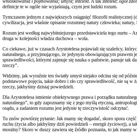
wnioskowania i pojmowania; umysł; intelekt
. A tak intelekt:
ogół zdo
definicje te w ogóle nie wyjaśniają, czym jest ludzki rozum.
Tymczasem jednym z największych osiągnięć filozofii realistycznej (
cywilizacja, jest właśnie opisanie rozumnej natury człowieka; natury,
Rozum jest według najwybitniejszego przedstawiciela tego nurtu – 
druga w kolejności władza duchowa – wola.
Co ciekawe, już w czasach Arystotelesa pojawiali się szaleńcy, kt
naturalnego, a przyjmującego, że jedynym obowiązującym prawem jest t
sprawiedliwości, którymi zajmuje się nauka o państwie, panuje tak dal
rzeczy”.
Widzimy, jak wyraźnie ten światły umysł niejako odcina się od późn
podstawowe pojęcia, takie dobro i zło czy sprawiedliwość, nie są w ż
rzeczy, jakbyśmy dzisiaj powiedzieli.
Dla Arystotelesa istnienie obiektywnego prawa i porządku naturalne
naturalnego”, to gdy zapoznamy się z jego myślą etyczną, antropologic
osądu, a zadaniem rozumu jest jedynie tę rzeczywistość
odczytać
.
Tu znów powtórzę pytanie: Jak mamy się dogadać, skoro spora część po
ruchu (życia albo jakbyśmy dziś powiedzieli – energii życiowej), a t
moralny? Skoro w duszy zawiera się źródło poznania, to jak mamy w 