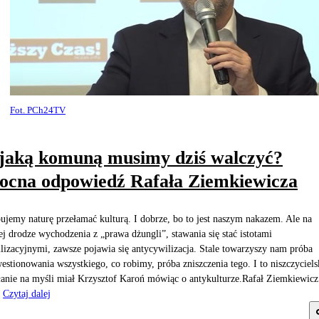
Fot. PCh24TV
jaką komuną musimy dziś walczyć?
cna odpowiedź Rafała Ziemkiewicza
ujemy naturę przełamać kulturą. I dobrze, bo to jest naszym nakazem. Ale na
ej drodze wychodzenia z „prawa dżungli”, stawania się stać istotami
lizacyjnymi, zawsze pojawia się antycywilizacja. Stale towarzyszy nam próba
estionowania wszystkiego, co robimy, próba zniszczenia tego. I to niszczyciels
łanie na myśli miał Krzysztof Karoń mówiąc o antykulturze.Rafał Ziemkiewicz
Czytaj dalej