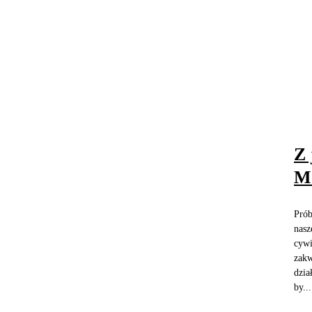
Z 
Mo
Prób
nasz
cywi
zakw
dzia
by...