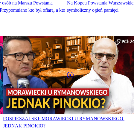
cy osób na Marszu Powstania
Na Kopcu Powstania Warszawskie
rzypomniano kto był ofiarą, a kto
symboliczny ogień pamięci
POSPIESZALSKI: MORAWIECKI U RYMANOWSKIEGO.
JEDNAK PINOKIO?