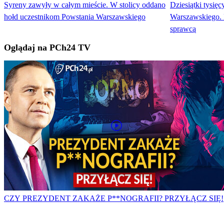
Syreny zawyły w całym mieście. W stolicy oddano
Dziesiątki tysię
hołd uczestnikom Powstania Warszawskiego
Warszawskiego. P
sprawcą
Oglądaj na PCh24 TV
CZY PREZYDENT ZAKAŻE P**NOGRAFII? PRZYŁĄCZ SIĘ!