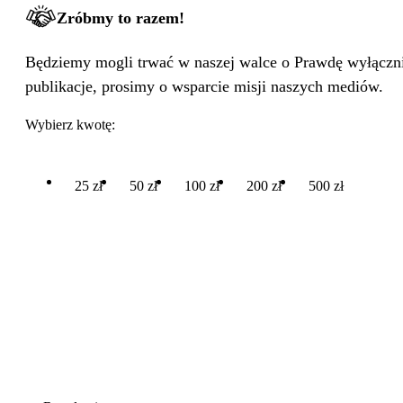
Zróbmy to razem!
Będziemy mogli trwać w naszej walce o Prawdę wyłącznie
publikacje, prosimy o wsparcie misji naszych mediów.
Wybierz kwotę:
25 zł
50 zł
100 zł
200 zł
500 zł