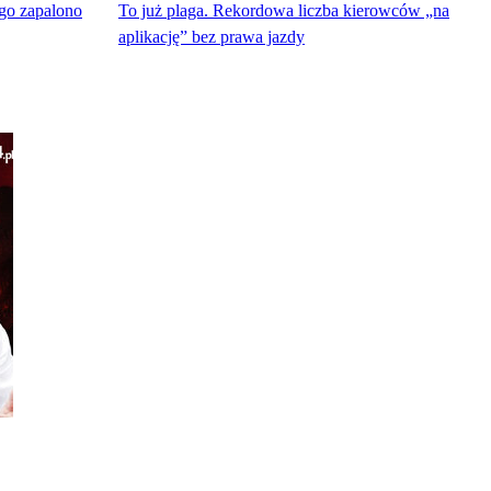
go zapalono
To już plaga. Rekordowa liczba kierowców „na
aplikację” bez prawa jazdy