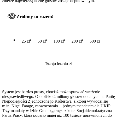
zbierze największą liczbę głosów zostaje deputowanym.
Zróbmy to razem!
25 zł
50 zł
100 zł
200 zł
500 zł
System jest bardzo prosty, chociaż może sprawiać wrażenie
niesprawiedliwego. Oto blisko 4 miliony głosów oddanych na Partię
Niepodległości Zjednoczonego Królestwa, z której wywodzi się
m.in. Nigel Farage, zaowocowało… jednym mandatem dla UKIP.
Trzy mandaty w Izbie Gmin zgarnęła z kolei Socjaldemokratyczna
Partia Pracy, którą poparło mniej niż 100 tysięcy uprawnionych do