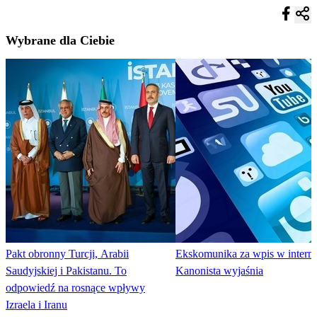
Wybrane dla Ciebie
Pakt obronny Turcji, Arabii
Ekskomunika za wpis w interne
Saudyjskiej i Pakistanu. To
Kanonista wyjaśnia
odpowiedź na rosnące wpływy
Izraela i Iranu