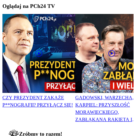
Oglądaj na PCh24 TV
CZY PREZYDENT ZAKAŻE
GADOWSKI, WARZECHA,
P**NOGRAFII? PRZYŁĄCZ SIĘ!
KARPIEL: PRZYSZŁOŚĆ
MORAWIECKIEGO,
ZABŁĄKANA RAKIETA I
WIELKA PODMIANA
Zróbmy to razem!