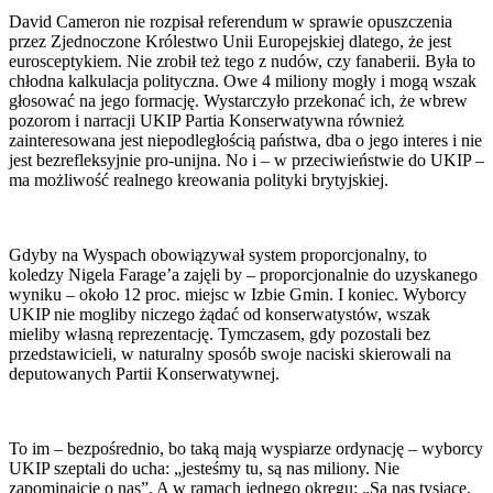
David Cameron nie rozpisał referendum w sprawie opuszczenia
przez Zjednoczone Królestwo Unii Europejskiej dlatego, że jest
eurosceptykiem. Nie zrobił też tego z nudów, czy fanaberii. Była to
chłodna kalkulacja polityczna. Owe 4 miliony mogły i mogą wszak
głosować na jego formację. Wystarczyło przekonać ich, że wbrew
pozorom i narracji UKIP Partia Konserwatywna również
zainteresowana jest niepodległością państwa, dba o jego interes i nie
jest bezrefleksyjnie pro-unijna. No i – w przeciwieństwie do UKIP –
ma możliwość realnego kreowania polityki brytyjskiej.
Gdyby na Wyspach obowiązywał system proporcjonalny, to
koledzy Nigela Farage’a zajęli by – proporcjonalnie do uzyskanego
wyniku – około 12 proc. miejsc w Izbie Gmin. I koniec. Wyborcy
UKIP nie mogliby niczego żądać od konserwatystów, wszak
mieliby własną reprezentację. Tymczasem, gdy pozostali bez
przedstawicieli, w naturalny sposób swoje naciski skierowali na
deputowanych Partii Konserwatywnej.
To im – bezpośrednio, bo taką mają wyspiarze ordynację – wyborcy
UKIP szeptali do ucha: „jesteśmy tu, są nas miliony. Nie
zapominajcie o nas”. A w ramach jednego okręgu: „Są nas tysiące.