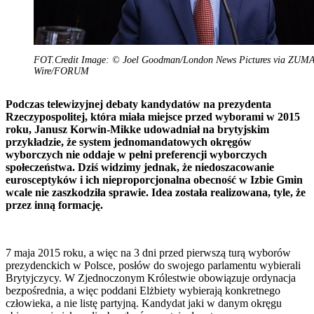
FOT.Credit Image: © Joel Goodman/London News Pictures via ZUM
Wire/FORUM
Podczas telewizyjnej debaty kandydatów na prezydenta
Rzeczypospolitej, która miała miejsce przed wyborami w 2015
roku, Janusz Korwin-Mikke udowadniał na brytyjskim
przykładzie, że system jednomandatowych okręgów
wyborczych nie oddaje w pełni preferencji wyborczych
społeczeństwa. Dziś widzimy jednak, że niedoszacowanie
eurosceptyków i ich nieproporcjonalna obecność w Izbie Gmin
wcale nie zaszkodziła sprawie. Idea została realizowana, tyle, że
przez inną formację.
7 maja 2015 roku, a więc na 3 dni przed pierwszą turą wyborów
prezydenckich w Polsce, posłów do swojego parlamentu wybierali
Brytyjczycy. W Zjednoczonym Królestwie obowiązuje ordynacja
bezpośrednia, a więc poddani Elżbiety wybierają konkretnego
człowieka, a nie listę partyjną. Kandydat jaki w danym okręgu