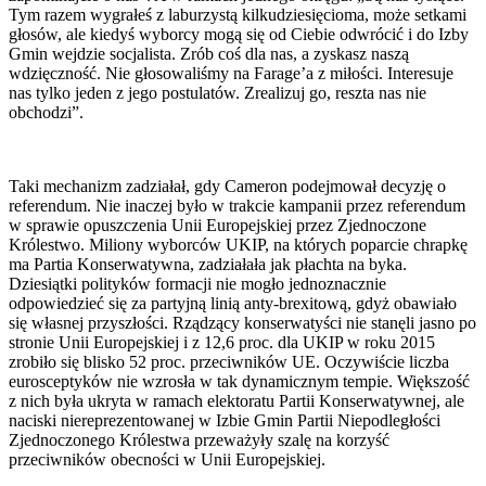
Tym razem wygrałeś z laburzystą kilkudziesięcioma, może setkami
głosów, ale kiedyś wyborcy mogą się od Ciebie odwrócić i do Izby
Gmin wejdzie socjalista. Zrób coś dla nas, a zyskasz naszą
wdzięczność. Nie głosowaliśmy na Farage’a z miłości. Interesuje
nas tylko jeden z jego postulatów. Zrealizuj go, reszta nas nie
obchodzi”.
Taki mechanizm zadziałał, gdy Cameron podejmował decyzję o
referendum. Nie inaczej było w trakcie kampanii przez referendum
w sprawie opuszczenia Unii Europejskiej przez Zjednoczone
Królestwo. Miliony wyborców UKIP, na których poparcie chrapkę
ma Partia Konserwatywna, zadziałała jak płachta na byka.
Dziesiątki polityków formacji nie mogło jednoznacznie
odpowiedzieć się za partyjną linią anty-brexitową, gdyż obawiało
się własnej przyszłości. Rządzący konserwatyści nie stanęli jasno po
stronie Unii Europejskiej i z 12,6 proc. dla UKIP w roku 2015
zrobiło się blisko 52 proc. przeciwników UE. Oczywiście liczba
eurosceptyków nie wzrosła w tak dynamicznym tempie. Większość
z nich była ukryta w ramach elektoratu Partii Konserwatywnej, ale
naciski niereprezentowanej w Izbie Gmin Partii Niepodległości
Zjednoczonego Królestwa przeważyły szalę na korzyść
przeciwników obecności w Unii Europejskiej.