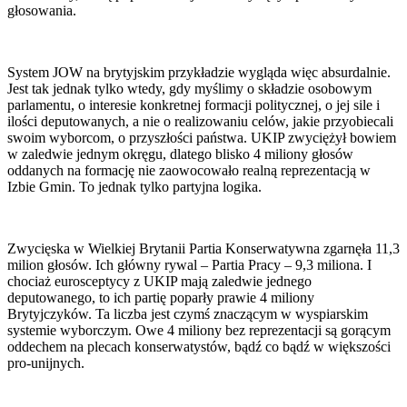
głosowania.
System JOW na brytyjskim przykładzie wygląda więc absurdalnie.
Jest tak jednak tylko wtedy, gdy myślimy o składzie osobowym
parlamentu, o interesie konkretnej formacji politycznej, o jej sile i
ilości deputowanych, a nie o realizowaniu celów, jakie przyobiecali
swoim wyborcom, o przyszłości państwa. UKIP zwyciężył bowiem
w zaledwie jednym okręgu, dlatego blisko 4 miliony głosów
oddanych na formację nie zaowocowało realną reprezentacją w
Izbie Gmin. To jednak tylko partyjna logika.
Zwycięska w Wielkiej Brytanii Partia Konserwatywna zgarnęła 11,3
milion głosów. Ich główny rywal – Partia Pracy – 9,3 miliona. I
chociaż eurosceptycy z UKIP mają zaledwie jednego
deputowanego, to ich partię poparły prawie 4 miliony
Brytyjczyków. Ta liczba jest czymś znaczącym w wyspiarskim
systemie wyborczym. Owe 4 miliony bez reprezentacji są gorącym
oddechem na plecach konserwatystów, bądź co bądź w większości
pro-unijnych.