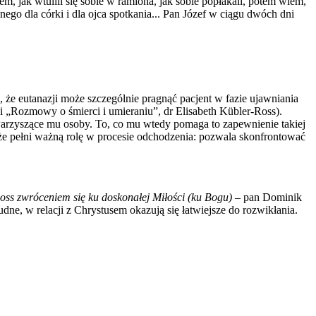
em, jak wtulili się sobie w ramiona, jak sobie popłakali, potem wiem,
go dla córki i dla ojca spotkania... Pan Józef w ciągu dwóch dni
 że eutanazji może szczególnie pragnąć pacjent w fazie ujawniania
ki „Rozmowy o śmierci i umieraniu”, dr Elisabeth Kübler-Ross).
owarzyszące mu osoby. To, co mu wtedy pomaga to zapewnienie takiej
kże pełni ważną rolę w procesie odchodzenia: pozwala skonfrontować
oss zwróceniem się ku doskonałej Miłości (ku Bogu) –
pan Dominik
ne, w relacji z Chrystusem okazują się łatwiejsze do rozwikłania.