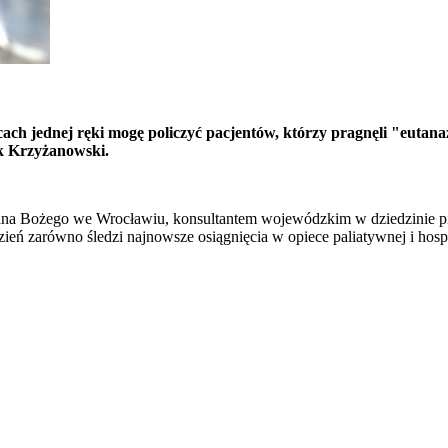
cach jednej ręki mogę policzyć pacjentów, którzy pragnęli "eutanaz
ik Krzyżanowski.
na Bożego we Wrocławiu, konsultantem wojewódzkim w dziedzinie pie
ń zarówno śledzi najnowsze osiągnięcia w opiece paliatywnej i hospi