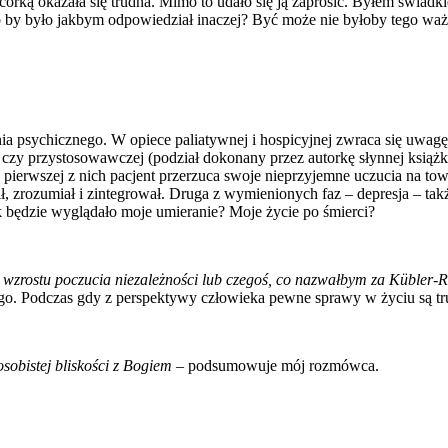
córką okazała się trudna. Mimo to udało się ją zaprosić. Byłem świadki
o by było jakbym odpowiedział inaczej? Być może nie byłoby tego ważne
a psychicznego. W opiece paliatywnej i hospicyjnej zwraca się uwagę,
ej czy przystosowawczej (podział dokonany przez autorkę słynnej książ
 pierwszej z nich pacjent przerzuca swoje nieprzyjemne uczucia na t
ił, zrozumiał i zintegrował. Druga z wymienionych faz – depresja – ta
ak będzie wyglądało moje umieranie? Moje życie po śmierci?
wzrostu poczucia niezależności lub czegoś, co nazwałbym za Kübler-R
ego. Podczas gdy z perspektywy człowieka pewne sprawy w życiu są trud
osobistej bliskości z Bogiem
–
podsumowuje mój rozmówca.