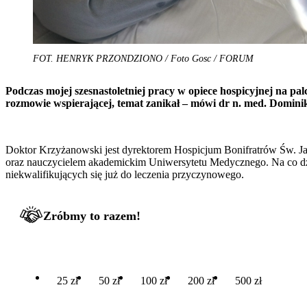
FOT. HENRYK PRZONDZIONO / Foto Gosc / FORUM
Podczas mojej szesnastoletniej pracy w opiece hospicyjnej na pal
rozmowie wspierającej, temat zanikał – mówi dr n. med. Domin
Doktor Krzyżanowski jest dyrektorem Hospicjum Bonifratrów Św. Ja
oraz nauczycielem akademickim Uniwersytetu Medycznego. Na co dzie
niekwalifikujących się już do leczenia przyczynowego.
Zróbmy to razem!
25 zł
50 zł
100 zł
200 zł
500 zł