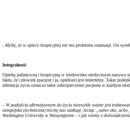
-
Myślę, że w opiece hospicyjnej nie ma problemu eutanazji. On wynik
Integralność
Opiekę paliatywną i hospicyjną w środowisku medycznym nazywa się al
faktu, że człowiek (pacjent i ja, opiekun) jest śmiertelny. Takie pode
afirmacja życia oznacza takie zabezpieczenie pacjenta w każdym moż
–
W podejściu afirmatywnym do życia niezwykle ważne jest traktowani
europejska (techniczna) trochę nas szatkuje, lecząc „samo oko, uch
Washington University w Waszyngtonie – i jak wiemy z doświadczenia,