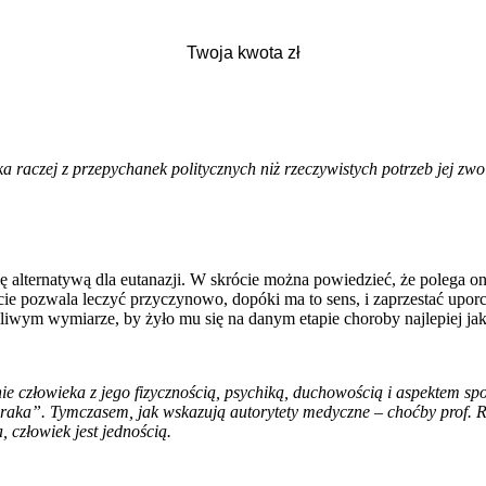
a raczej z przepychanek politycznych niż rzeczywistych potrzeb jej zw
ternatywą dla eutanazji. W skrócie można powiedzieć, że polega ona na
jście pozwala leczyć przyczynowo, dopóki ma to sens, i zaprzestać uporc
liwym wymiarze, by żyło mu się na danym etapie choroby najlepiej jak
e człowieka z jego fizycznością, psychiką, duchowością i aspektem sp
o, raka”. Tymczasem, jak wskazują autorytety medyczne
–
choćby prof. R
 człowiek jest jednością.