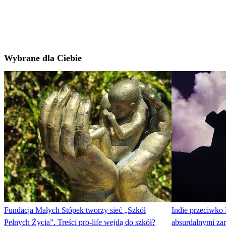
Wybrane dla Ciebie
Fundacja Małych Stópek tworzy sieć „Szkół
Indie przeciwko 
Pełnych Życia”. Treści pro-life wejdą do szkół?
absurdalnymi zar