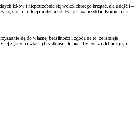
ych leków i niepotrzebnie się wokół chorego krzątać, ale usiąść i
–
i w ciężkiej i trudnej drodze modlitwą jest na przykład Koronka do
znanie się do własnej bezsilności i zgoda na to, że istnieje
y tej zgody na własną bezsilność nie ma – by być z odchodzącym,