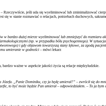
.
–
Rzeczywiście, jeśli uda się wyeliminować lub zminimalizować cierpie
est się w stanie rozmawiać o relacjach, potrzebach duchowych, sakra
ów w bardzo dużej mierze wyeliminować lub zmniejszyć do rozmiaru 
farmakologicznymi (np. w przypadku bólu psychogennego). W sytuacja
tworowego) i gdy objawom towarzyszą stany lękowe, za zgodą pacjen
ić mu umieranie w godności
–
mówi lekarz
, bardzo ważne w aspekcie jakości życia są relacje międzyludzkie.
ózefa. „Panie Dominiku, czy ja będę umierał?” – zwrócił się do mnie.
ózefie, to być może będzie Pan umierał – odpowiedziałem.
–
To ja bym c