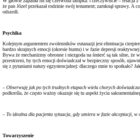
W głowie zapaliła mi się czerwona lampka: i rzeczywiście – relacja z 
że pan Józef przekazał rodzinie swój testament; zamknął sprawy. A c
odszedł.
Psychika
Kolejnym argumentem zwolenników eutanazji jest eliminacja cierpieni
bardzo skrajnych emocji (okresie buntu) i w fazie depresji reaktywn
Bywa że mechanizmy obronne i niezgoda na śmierć są tak silne, że w
przestrzeni, by tych emocji doświadczał w bezpieczny sposób, ujawn
się z pytaniami natury egzystencjalnej: dlaczego mnie to spotkało? J
–
Obserwuję jak po tych trudnych etapach wielu chorych doświadcza 
podkreśla, że często ważny okazuje się tu aspekt życia sakramentaln
–
To idealna dla pacjenta sytuacja, gdy umiera w fazie akceptacji, w 
Towarzyszenie