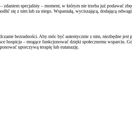
– zdaniem specjalisty – moment, w którym nie trzeba już podawać zbędn
– modlić się z nim lub za niego. Wspaniałą, wyciszającą, dodającą odwag
anie bezradności. Aby móc być autentycznie z nim, niezbędne jest przy
olsce hospicja – mogące funkcjonować dzięki społecznemu wsparciu. Gd
onować uporczywą terapię lub eutanazję.