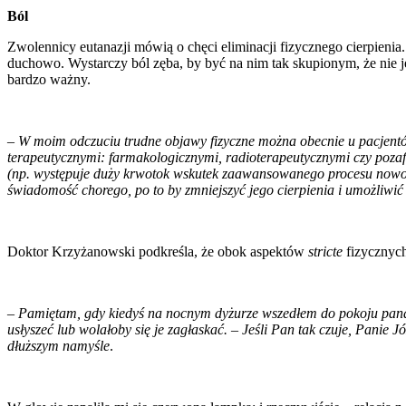
Ból
Zwolennicy eutanazji mówią o chęci eliminacji fizycznego cierpienia
duchowo. Wystarczy ból zęba, by być na nim tak skupionym, że nie j
bardzo ważny.
–
W moim odczuciu trudne objawy fizyczne można obecnie u pacjent
terapeutycznymi: farmakologicznymi, radioterapeutycznymi czy poza
(np. występuje duży krwotok wskutek zaawansowanego procesu nowo
świadomość chorego, po to by zmniejszyć jego cierpienia i umożliw
Doktor Krzyżanowski podkreśla, że obok aspektów
stricte
fizycznych
–
Pamiętam, gdy kiedyś na nocnym dyżurze wszedłem do pokoju pana J
usłyszeć lub wolałoby się je zagłaskać.
–
Jeśli Pan tak czuje, Panie J
dłuższym namyśle
.