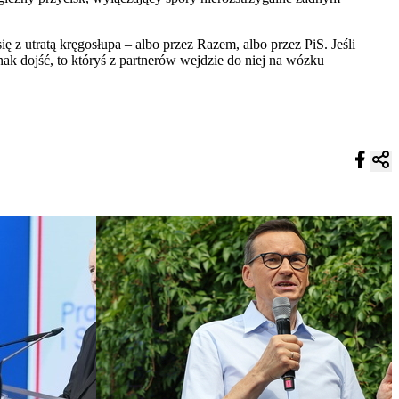
ę z utratą kręgosłupa – albo przez Razem, albo przez PiS. Jeśli
nak dojść, to któryś z partnerów wejdzie do niej na wózku