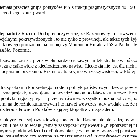
emała przecież grupa polityków PiS z frakcji pragmatycznych 40 i 50-
ego i jego starej gwardii.
 tej partii) z Razem. Dodajmy oczywiście, że Razemowcy to – owszem –
jalnymi pokrzywdzonych i to nie tylko z prowincji, ale także tych żyj
punktowego porozumienia pomiędzy Marcinem Horałą z PiS a Pauliną
sible
. Pozornie.
lizowana zresztą przez wielu bardzo ciekawych intelektualnie współc
zute całkowicie z ideologicznego nawisu. Ideologia nie jest dla nich 
acjonalne przesłanki. Brzmi to atrakcyjnie w rzeczywistości, w której 
h czy obraniu konkretnego modelu polityk państwowych bez odpowiedz
liczne projekty rozwojowe, a przecież ma on podstawy kulturowe. Bez
 polityki migracyjnej. Tu przecież również wszystko można policzyć
nymi na tle różnic kulturowych i to nawet wówczas, gdy wydaje się, że
uż teraz dla wielu Polaków stają się kłopotliwym sąsiadem.
aktycznych sojuszy z lewicą spod znaku Razem, ale nie sadzę by w najb
skich. I nie są to wcale „tematy zastępcze” czy kwestie „niepotrzebn
m z punktu widzenia definiowania się wspólnoty tworzącej państwo. 
e, małżeństwo czy rodzina, że znajdziemy jakiś „złoty środek” czy ma