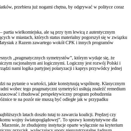
latków, przebiera już nogami chętna, by odgrywać w polityce coraz
 partia wielkomiejska, ale są przy tym lewicą z autentycznym
ących w miastach, których status materialny pogorszył się w związku
 Matysiak z Razem zawartego wokół CPK i innych programów
zesnych „pragmatycznych symetrystów”, którym wydaje się, że
niczym racjonalnym ani logicznymi. Logiczny jest rozwój Polski i
rządzi nami logika partyjnej polaryzacji i kaprys przywódcy jednej
i na pytanie o wartości, jakie konstytuują wspólnotę. Klasycznym
radni wobec tego pragmatyczni symetryści usiłują znaleźć remedium
, oszacować i zbudować perspektywiczny program pobudzenia
 różnice te na pozór nie muszą być odległe jak w przypadku
liższych latach doszło tutaj to zawarcia koalicji. Prędzej czy
ej nikomu wojny światopoglądowej”. To sprawy konstytutywne dla
Marzenie, że zbudujemy instytucje oparte wyłącznie na kryterium
giczny przycisk, wyłączający spory nierozstrzygalne żadnym