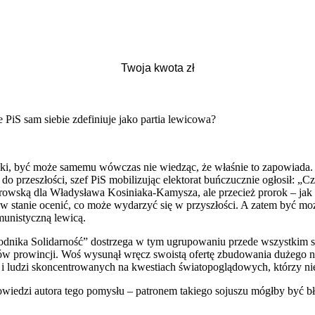
e PiS sam siebie zdefiniuje jako partia lewicowa?
ski, być może samemu wówczas nie wiedząc, że właśnie to zapowiada
 do przeszłości, szef PiS mobilizując elektorat buńczucznie ogłosił: 
rowską dla Władysława Kosiniaka-Kamysza, ale przecież prorok – jak pi
est w stanie ocenić, co może wydarzyć się w przyszłości. A zatem być 
munistyczną lewicą.
godnika Solidarność” dostrzega w tym ugrupowaniu przede wszystkim
ałów prowincji. Woś wysunął wręcz swoistą ofertę zbudowania dużego n
i ludzi skoncentrowanych na kwestiach światopoglądowych, którzy niec
dzi autora tego pomysłu – patronem takiego sojuszu mógłby być bł. ks