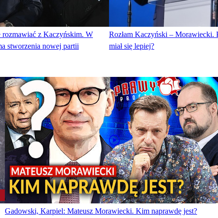
e rozmawiać z Kaczyńskim. W
Rozłam Kaczyński – Morawiecki. P
ma stworzenia nowej partii
miał się lepiej?
Gadowski, Karpiel: Mateusz Morawiecki. Kim naprawdę jest?