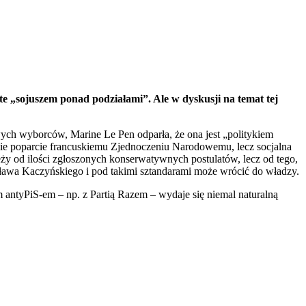
 „sojuszem ponad podziałami”. Ale w dyskusji na temat tej
wych wyborców, Marine Le Pen odparła, że ona jest „politykiem
kie poparcie francuskiemu Zjednoczeniu Narodowemu, lecz socjalna
eży od ilości zgłoszonych konserwatywnych postulatów, lecz od tego,
rosława Kaczyńskiego i pod takimi sztandarami może wrócić do władzy.
m antyPiS-em – np. z Partią Razem – wydaje się niemal naturalną