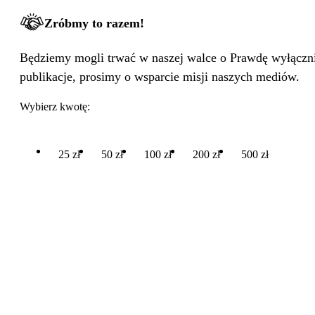
Zróbmy to razem!
Będziemy mogli trwać w naszej walce o Prawdę wyłącznie
publikacje, prosimy o wsparcie misji naszych mediów.
Wybierz kwotę:
25 zł
50 zł
100 zł
200 zł
500 zł