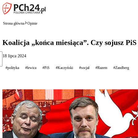
Strona główna
Opinie
Koalicja „końca miesiąca”. Czy sojusz PiS
18 lipca 2024
#polityka
#lewica
#PiS
#Kaczyński
#socjał
#Razem
#Zandberg