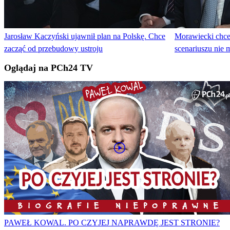
Jarosław Kaczyński ujawnił plan na Polskę. Chce
Morawiecki chc
zacząć od przebudowy ustroju
scenariuszu nie 
Oglądaj na PCh24 TV
PAWEŁ KOWAL. PO CZYJEJ NAPRAWDĘ JEST STRONIE?