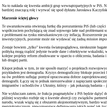
Na to nakłada się kwestia ambicji grup wewnątrzpartyjnych w PiS. Ni
bardziej znaczącą rolę i wyrwać się spod dyktatu Jarosława Kaczyński
Marzenie ściętej głowy
Te uwarunkowania otwierają furtkę dla porozumienia PiS (lub części
współczuciem pochylającą się znad sojowego latte nad problemami soc
z problemami na rynku mieszkaniowym czy inflacją. Rozszerzenie 
inwestycyjnych, pozornie może nie wydawać się żadną
mission impos
Zostaje bowiem „tylko” kwestia światopoglądowa, niesłusznie bagate
polityką mogą rządzić jedynie twarde dane i obiektywne wskaźniki, wy
kolejne projekty reform zbudowane w oparciu o obliczenia, badania i r
lub drugiej partii.
Kłopot jednak w tym, że nie sposób marzyć o projektach rozwojowyc
przykładem jest demografia. Kryzys demograficzny blokuje przecież 
na ów problem suflując pomysł opracowania dobrze zaprojektowanej
demografii. Łączy się to jednak nierozerwalnie z napięciami społecz
imigrantów i uchodźców z Ukrainy, którzy – jak pokazują badania – j
Nie wykluczam zatem, że frakcja pragmatyków z PiS będzie dążyć do t
później wszystko rozbije się o kwestie aborcji czy związków partner
narodu, wszak wiążą się z obszarem aksjonormatywnym, bardzo ważny
merytokratycznym, niewymagające definiowania takich pojęć jak życi