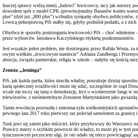
Inaczej sprawy widzą mniej „ludowi” lewicowcy, tacy jak autorzy po
dowodem spór o model CPK (prowincjonalny Baranów kontra warszawsk
plus” (dziś już „800 plus”) wzbudza sympatię obydwu publicystów, z 
Lewicą pełnoprawną PiS stałby się, gdyby podniósł podatki, a z nich
Obydwa te sposoby postrzegania lewicowości PiS – choć odmienne – 
przez wyborców Jarosława Kaczyńskiego etykietą postkomunistów.
Jest wszakże jeden problem, nie dostrzegany przez Rafała Wosia, z
owym wielkim „lewicowym namiocie” Adriana Zandberga i Przemysła
aborcja, związki partnerskie, religia w szkole – stałyby się kości
Zemsta „,leminga”
PiS, jak każda partia, która straciła władzę, poszukuje dzisiaj spo
kartą społecznej wrażliwości może się udać, szczególnie że rząd Do
wcale nie toczy się tutaj o demokrację, lecz o wymierzenie fangi w no
telewizorów, z nieśmiertelnym Zenonem Martyniukiem jako gwiazdą 
Tamta rewolucja przeraziła i zniesmaczyła wielkomiejskich apostatów
pewnego lata 2017 roku pierwszy raz poleciał samolotem za granicę i
Tusk jawi się zatem jako mściciel, który przybywszy do Warszawy na
Prawicy marzy o szybkim powrocie do władzy, to może jej w tym pom
tymczasowym poczuciem ulgi, że oto udało się nieco powściągnąć asp