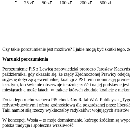
25 zł
50 zł
100 zł
200 zł
500 zł
Czy takie porozumienie jest możliwe? I jakie mogą być skutki tego, ż
Warunki porozumienia
Porozumienie PiS z Lewicą zapowiedział proroczo Jarosław Kaczyń
października, gdy okazało się, że rządy Zjednoczonej Prawicy odejdą
sugestię dotyczącą ewentualnej koalicji z PSL-em i nominacją premie
lecz tym, kto świetnie obserwuje teraźniejszość i na jej podstawie j
miesiącach a może latach, w trakcie których zbuduje koalicję z nieko
Do takiego ruchu zachęca PiS chociażby Rafał Woś. Publicysta „Ty
redystrybucyjnym i ofertą godnościową dla pogardzanej przez liber
Taki namiot siłą rzeczy wykluczałby radykałów: wojujących ateistów 
W koncepcji Wosia – to moje domniemanie, którego źródłem są wypowie
polska tradycja i społeczna wrażliwość.