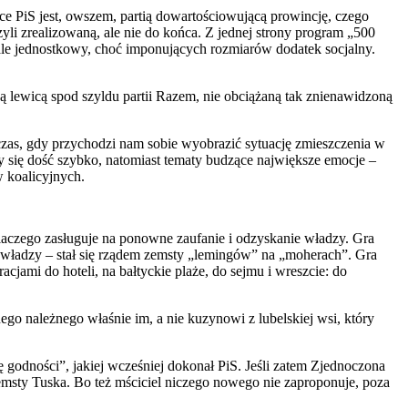
e PiS jest, owszem, partią dowartościowującą prowincję, czego
i zrealizowaną, ale nie do końca. Z jednej strony program „500
, ale jednostkowy, choć imponujących rozmiarów dodatek socjalny.
 lewicą spod szyldu partii Razem, nie obciążaną tak znienawidzoną
czas, gdy przychodzi nam sobie wyobrazić sytuację zmieszczenia w
ię dość szybko, natomiast tematy budzące największe emocje –
w koalicyjnych.
 dlaczego zasługuje na ponowne zaufanie i odzyskanie władzy. Gra
ń władzy – stał się rządem zemsty „lemingów” na „moherach”. Gra
acjami do hoteli, na bałtyckie plaże, do sejmu i wreszcie: do
go należnego właśnie im, a nie kuzynowi z lubelskiej wsi, który
godności”, jakiej wcześniej dokonał PiS. Jeśli zatem Zjednoczona
msty Tuska. Bo też mściciel niczego nowego nie zaproponuje, poza