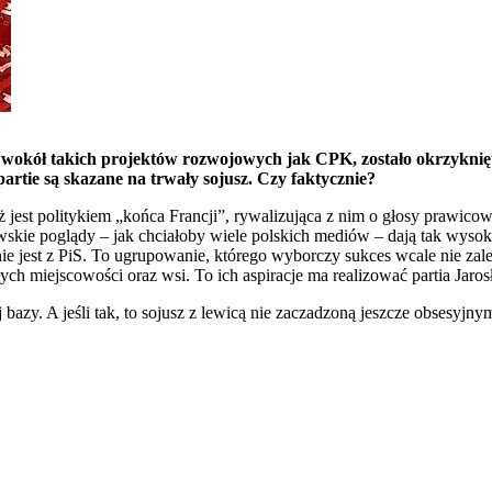
wokół takich projektów rozwojowych jak CPK, zostało okrzyknięte
partie są skazane na trwały sojusz. Czy faktycznie?
ż jest politykiem „końca Francji”, rywalizująca z nim o głosy prawico
owskie poglądy – jak chciałoby wiele polskich mediów – dają tak wyso
ie jest z PiS. To ugrupowanie, którego wyborczy sukces wcale nie zal
łych miejscowości oraz wsi. To ich aspiracje ma realizować partia Ja
bazy. A jeśli tak, to sojusz z lewicą nie zaczadzoną jeszcze obsesyjny