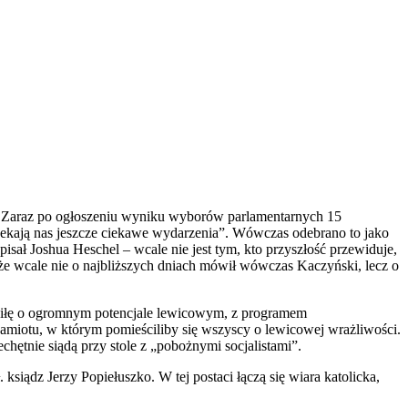
. Zaraz po ogłoszeniu wyniku wyborów parlamentarnych 15
„Czekają nas jeszcze ciekawe wydarzenia”. Wówczas odebrano to jako
sał Joshua Heschel – wcale nie jest tym, kto przyszłość przewiduje,
może wcale nie o najbliższych dniach mówił wówczas Kaczyński, lecz o
 siłę o ogromnym potencjale lewicowym, z programem
amiotu, w którym pomieściliby się wszyscy o lewicowej wrażliwości.
hętnie siądą przy stole z „pobożnymi socjalistami”.
iądz Jerzy Popiełuszko. W tej postaci łączą się wiara katolicka,