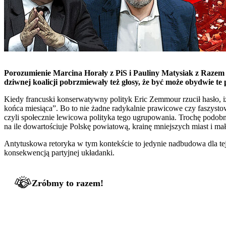
Porozumienie Marcina Horały z PiS i Pauliny Matysiak z Razem 
dziwnej koalicji pobrzmiewały też głosy, że być może obydwie te 
Kiedy francuski konserwatywny polityk Eric Zemmour rzucił hasło, i
końca miesiąca”. Bo to nie żadne radykalnie prawicowe czy faszyst
czyli społecznie lewicowa polityka tego ugrupowania. Trochę podobn
na ile dowartościuje Polskę powiatową, krainę mniejszych miast i ma
Antytuskowa retoryka w tym kontekście to jedynie nadbudowa dla tej 
konsekwencją partyjnej układanki.
Zróbmy to razem!