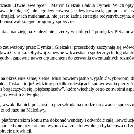
dcastu „Dwie lewe ręce” – Marcin Giełzak i Jakub Dymek. W ich optyc
ie Okęcie), ale jego lewicowość jest lewicowością „po polsku”, czyl
drugiej, w ich mniemaniu, nie jest to żadna strategia redystrybucyjna
 finansował kolejne programy społeczne.
dają nadzieję na znalezienie „rzeczy wspólnych” pomiędzy PiS a nową
a to zauważony przez Dymka i Giełzaka: przeszkody zaczynają się wów
wa Czarnka. Obydwaj zapewne w kwestiach społecznych dogadaliby s
ą niezgody i zapewne nawet argumentem do zerwania ewentualnych rozmó
sobu na określenie samej siebie. Musi bowiem jasno wyjaśnić wyborcom,
nalda Tuska – to już widzimy po kilku miesiącach sprawowania przeze
s bogacących się „pięćsetplusów”, które wjechały ostro ze swoimi aspir
„Sylwestra z dwójką”.
, wszak dla nich polskość to przeszkoda na drodze do awansu społeczne
 to od razu na Malediwy.
 platformerskim koniu ma dokonać wendety i odwrócić całą „rewolucję 
óc jedynie przekonanie wyborców, że ich rewolucja była lepsza od ze
iracje prowincji.