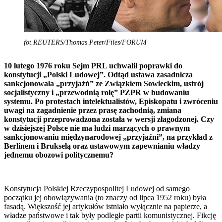
fot.REUTERS/Thomas Peter/Files/FORUM
10 lutego 1976 roku Sejm PRL uchwalił poprawki do
konstytucji „Polski Ludowej”. Odtąd ustawa zasadnicza
sankcjonowała „przyjaźń” ze Związkiem Sowieckim, ustrój
socjalistyczny i „przewodnią rolę” PZPR w budowaniu
systemu. Po protestach intelektualistów, Episkopatu i zwróceniu
uwagi na zagadnienie przez prasę zachodnią, zmiana
konstytucji przeprowadzona została w wersji złagodzonej. Czy
w dzisiejszej Polsce nie ma ludzi marzących o prawnym
sankcjonowaniu międzynarodowej „przyjaźni”, na przykład z
Berlinem i Brukselą oraz ustawowym zapewnianiu władzy
jednemu obozowi politycznemu?
Konstytucja Polskiej Rzeczypospolitej Ludowej od samego
początku jej obowiązywania (to znaczy od lipca 1952 roku) była
fasadą. Większość jej artykułów istniało wyłącznie na papierze, a
władze państwowe i tak były podległe partii komunistycznej. Fikcję