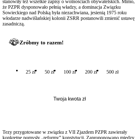
stanowiły też wszelkie zapisy o wolnościach obywatelskich. Mimo,
że PZPR dysponowało pełnią władzy, a dominacja Związku
Sowieckiego nad Polską była niezachwiana, jesienią 1975 roku
włodarze nadwiślańskiej kolonii ZSRR postanowili zmienić ustawę
zasadniczą.
Zróbmy to razem!
25 zł
50 zł
100 zł
200 zł
500 zł
Tezy przygotowane w związku z VII Zjazdem PZPR zawierały
konkretne pomysły „reformy” konstytucji. Zaproponowano między