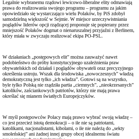
Legalnie wybranemu rządowi lewicowo-liberalne elity odmawiają
prawa do realizowania swojego programu – programu za jakim
opowiedziało się wystarczająco wielu Polaków, by PiS zdobył
samodzielną większość w Sejmie. W miejsce urzeczywistniania
poglądów liderów opcji rządzącej proponuje się popierany przez
mniejszość Polaków dogmat o nienaruszalnej przyjaźni z Berlinem,
który miała w zwyczaju realizować ekipa PO-PSL.
W działaniach „postępowych elit” można zauważyć nawet
podobieństwo do próby konstytucyjnego uzależnienia praw
obywatelskich od działań i poglądów obywateli oraz precyzyjnego
określenia ustroju. Wszak dla środowiska „nowoczesnych” władzą
demokratyczną jest tylko „ich władza”. Gotowi są na wszystko,
byle tylko Polską nie rządziła partia „ciemnych”, „nieokrzesanych”
katolików, zaściankowych patriotów, którzy nie mają prawa
określać się mianem światłych Europejczyków.
W myśl postępowców Polacy mają prawo wybrać swoją władzę –
co jest przecież istotą demokracji – o ile nie są patriotami,
katolikami, nacjonalistami, kibolami, o ile nie należą do „sekty
smoleńskiej” ani żadnej innej grupy obcej idealnemu światu