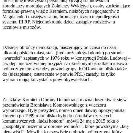
prostą linię towarzysko-personalną łączącą stalinowskich
zbrodniarzy mordujących Żołnierzy Wyklętych, osoby zacieśniające
formalno-prawną więź z Kremlem, niektórych negocjatorów z
Magdalenki i dzisiejszy salon, broniący niczym niepodległości
systemu III RP. Niejednokrotnie dzieci zastąpiły rodziców, a
uczniowie mistrzów.
Dzisiejsi obrońcy demokracji, maszerujący od czasu do czasu
ulicami polskich miast, stają (być może nieświadomie) po stronie
„wartości” zapisanych w 1976 roku w konstytucji Polski Ludowej –
trwałej i nierozerwalnej przyjaźni z określonym ośrodkiem ideowo-
politycznym oraz władzy pewnej grupy. KODowcom blisko także
do (niezapisanej ostatecznie w prawie PRL) zasady, że tylko
wybrani mogą korzystać z praw obywatelskich.
Zalążków Komitetu Obrony Demokracji można doszukiwać się w
przemówieniu Bronisława Komorowskiego z wieczoru
wyborczego. Były prezydent, nomen omen dawny opozycjonista,
któremu po 1989 roku blisko było do ośrodków czczących
komunistycznych „ludzi honoru”, mówił 24 maja 2015 roku o
„pospolitym ruszeniu w obronie wolności”, które powstrzyma „falę
nienawiści”. Mówił tak oczywiście o obozie politycznym, który