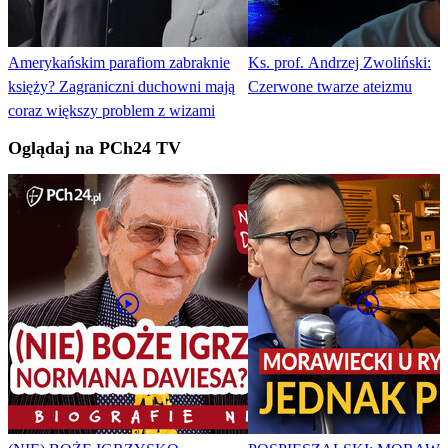
Amerykańskim parafiom zabraknie
Ks. prof. Andrzej Zwoliński:
księży? Zagraniczni duchowni mają
Czerwone twarze ateizmu
coraz większy problem z wizami
Oglądaj na PCh24 TV