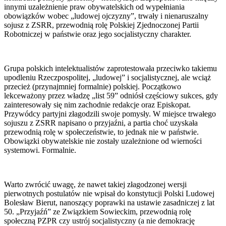
innymi uzależnienie praw obywatelskich od wypełniania
obowiązków wobec „ludowej ojczyzny”, trwały i nienaruszalny
sojusz z ZSRR, przewodnią rolę Polskiej Zjednoczonej Partii
Robotniczej w państwie oraz jego socjalistyczny charakter.
Grupa polskich intelektualistów zaprotestowała przeciwko takiemu
upodleniu Rzeczpospolitej, „ludowej” i socjalistycznej, ale wciąż
przecież (przynajmniej formalnie) polskiej. Początkowo
lekceważony przez władzę „list 59” odniósł częściowy sukces, gdy
zainteresowały się nim zachodnie redakcje oraz Episkopat.
Przywódcy partyjni złagodzili swoje pomysły. W miejsce trwałego
sojuszu z ZSRR napisano o przyjaźni, a partia choć uzyskała
przewodnią rolę w społeczeństwie, to jednak nie w państwie.
Obowiązki obywatelskie nie zostały uzależnione od wierności
systemowi. Formalnie.
Warto zwrócić uwagę, że nawet takiej złagodzonej wersji
pierwotnych postulatów nie wpisał do konstytucji Polski Ludowej
Bolesław Bierut, nanoszący poprawki na ustawie zasadniczej z lat
50. „Przyjaźń” ze Związkiem Sowieckim, przewodnią rolę
społeczną PZPR czy ustrój socjalistyczny (a nie demokrację