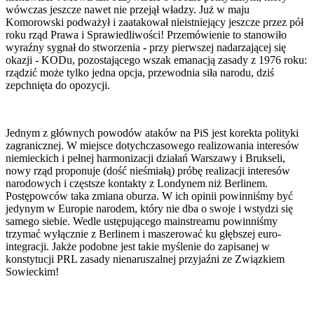
wówczas jeszcze nawet nie przejął władzy. Już w maju
Komorowski podważył i zaatakował nieistniejący jeszcze przez pół
roku rząd Prawa i Sprawiedliwości! Przemówienie to stanowiło
wyraźny sygnał do stworzenia
-
przy pierwszej nadarzającej się
okazji - KODu, pozostającego wszak emanacją zasady z 1976 roku:
rządzić może tylko jedna opcja, przewodnia siła narodu, dziś
zepchnięta do opozycji.
Jednym z głównych powodów ataków na PiS jest korekta polityki
zagranicznej. W miejsce dotychczasowego realizowania interesów
niemieckich i pełnej harmonizacji działań Warszawy i Brukseli,
nowy rząd proponuje (dość nieśmiałą) próbę realizacji interesów
narodowych i częstsze kontakty z Londynem niż Berlinem.
Postępowców taka zmiana oburza. W ich opinii powinniśmy być
jedynym w Europie narodem, który nie dba o swoje i wstydzi się
samego siebie. Wedle ustępującego mainstreamu powinniśmy
trzymać wyłącznie z Berlinem i maszerować ku głębszej euro-
integracji. Jakże podobne jest takie myślenie do zapisanej w
konstytucji PRL zasady nienaruszalnej przyjaźni ze Związkiem
Sowieckim!