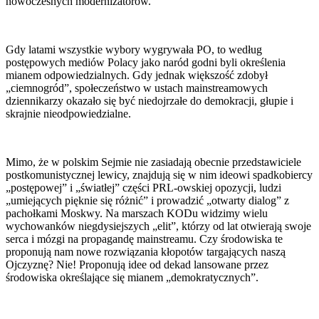
nowoczesnych modernizatorów.
Gdy latami wszystkie wybory wygrywała PO, to według
postępowych mediów Polacy jako naród godni byli określenia
mianem odpowiedzialnych. Gdy jednak większość zdobył
„ciemnogród”, społeczeństwo w ustach mainstreamowych
dziennikarzy okazało się być niedojrzałe do demokracji, głupie i
skrajnie nieodpowiedzialne.
Mimo, że w polskim Sejmie nie zasiadają obecnie przedstawiciele
postkomunistycznej lewicy, znajdują się w nim ideowi spadkobiercy
„postępowej” i „światłej” części PRL-owskiej opozycji, ludzi
„umiejących pięknie się różnić” i prowadzić „otwarty dialog” z
pachołkami Moskwy. Na marszach KODu widzimy wielu
wychowanków niegdysiejszych „elit”, którzy od lat otwierają swoje
serca i mózgi na propagandę mainstreamu. Czy środowiska te
proponują nam nowe rozwiązania kłopotów targających naszą
Ojczyznę? Nie! Proponują idee od dekad lansowane przez
środowiska określające się mianem „demokratycznych”.