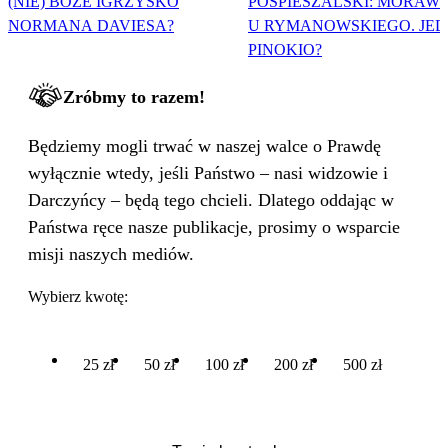
(NIE) BOŻE IGRZYSKO
POSPIESZALSKI: MORAWI
NORMANA DAVIESA?
U RYMANOWSKIEGO. JE
PINOKIO?
Zróbmy to razem!
Będziemy mogli trwać w naszej walce o Prawdę
wyłącznie wtedy, jeśli Państwo – nasi widzowie i
Darczyńcy – będą tego chcieli. Dlatego oddając w
Państwa ręce nasze publikacje, prosimy o wsparcie
misji naszych mediów.
Wybierz kwotę:
25 zł
50 zł
100 zł
200 zł
500 zł