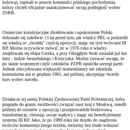
ludową), zapisali w prawie komuniści polskiego pochodzenia,
którzy chcieli oficjalnie usankcjonować swoją podległość wobec
ZSRR.
Ostateczne konstytucyjne zhołdowanie i upokorzenie Polski
dokonało się zaledwie 13 lat przed tym, jak władcy PRL-u podzielili
się władzą ze „światłą” częścią opozycji, stając się tym twórcami III
RP. Można oczywiście mówić, że w 1976 roku u władzy
znajdowała się ekipa Gierka, a przy Okrągłym Stole zasiadał już kto
inny - ludzie Jaruzelskiego i Kiszczaka. Można zwracać uwagę, że
po stanie wojennym część członków PZPR opuściła szeregi partii.
Jednak zdecydowana większość nomenklatury nie zdradziła
komunizmu ani w grudniu 1981, ani później, akceptując twardy
kurs wobec narodu.
Działacze tej samej Polskiej Zjednoczonej Partii Robotniczej, która
pragnęła do granic możliwości związać nasz kraj z Moskwą, usiedli
później do rozmów z opozycją i przeprowadzili bezkrwawą
transformację, chroniąc swoje wpływy i stając się beneficjentami
systemu III RP. Jako, że po 1989 roku nie doszło do osądzenia
twórców komunistycznego reżimu, możemy bez trudu wskazać