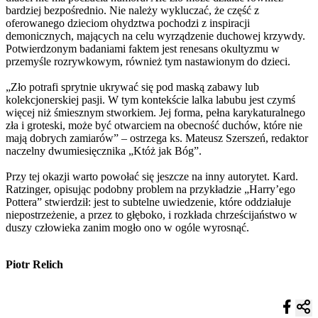
bardziej bezpośrednio. Nie należy wykluczać, że część z
oferowanego dzieciom ohydztwa pochodzi z inspiracji
demonicznych, mających na celu wyrządzenie duchowej krzywdy.
Potwierdzonym badaniami faktem jest renesans okultyzmu w
przemyśle rozrywkowym, również tym nastawionym do dzieci.
„Zło potrafi sprytnie ukrywać się pod maską zabawy lub
kolekcjonerskiej pasji. W tym kontekście lalka labubu jest czymś
więcej niż śmiesznym stworkiem. Jej forma, pełna karykaturalnego
zła i groteski, może być otwarciem na obecność duchów, które nie
mają dobrych zamiarów” – ostrzega ks. Mateusz Szerszeń, redaktor
naczelny dwumiesięcznika „Któż jak Bóg”.
Przy tej okazji warto powołać się jeszcze na inny autorytet. Kard.
Ratzinger, opisując podobny problem na przykładzie „Harry’ego
Pottera” stwierdził: jest to subtelne uwiedzenie, które oddziałuje
niepostrzeżenie, a przez to głęboko, i rozkłada chrześcijaństwo w
duszy człowieka zanim mogło ono w ogóle wyrosnąć.
Piotr Relich