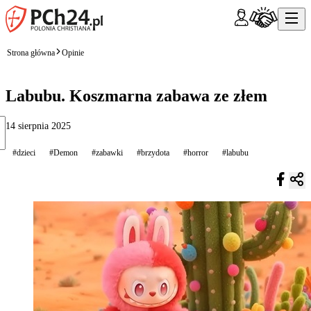
Strona główna
Opinie
Labubu. Koszmarna zabawa ze złem
14 sierpnia 2025
#dzieci
#Demon
#zabawki
#brzydota
#horror
#labubu