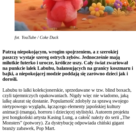
fot. YouTube / Coke Duck
Patrzą niepokojącym, wrogim spojrzeniem, a z szerokiej
paszczy wystaje szereg ostrych zębów. Jednocześnie mają
milutkie futerko i urocze, królicze uszy. Cały świat zwariował
na punkcie lalek Labubu, balansujących na granicy koszmaru i
bajki, a niepokojącej modzie poddają się zarówno dzieci jak i
dorośli.
Labubu to lalki kolekcjonerskie, sprzedawane w tzw. blind boxach,
czyli tajemniczych opakowaniach. Nigdy więc nie wiadomo, jaką
lalkę akurat się dostanie. Popularność zdobyły za sprawą swojego
nietypowego wyglądu, łączącego elementy japońskiej kultury
animacji (manga), horroru i dziecięcej stylistyki. Autorem projektu
jest hongkoński artysta Kasing Lung, a całość należy do serii „The
Monsters” (potwory). Za dystrybucję odpowiada chiński gigant
branży zabawek, Pop Mart.