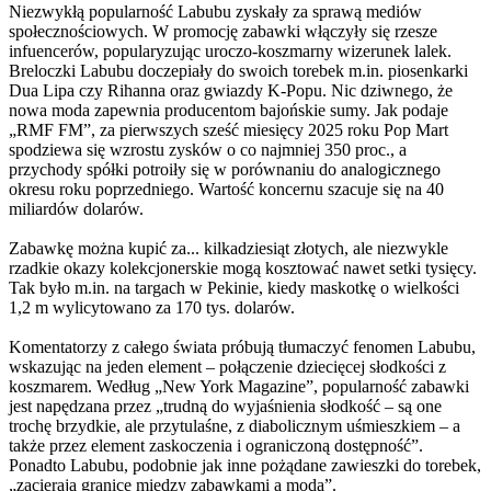
Niezwykłą popularność Labubu zyskały za sprawą mediów
społecznościowych. W promocję zabawki włączyły się rzesze
infuencerów, popularyzując uroczo-koszmarny wizerunek lalek.
Breloczki Labubu doczepiały do swoich torebek m.in. piosenkarki
Dua Lipa czy Rihanna oraz gwiazdy K-Popu. Nic dziwnego, że
nowa moda zapewnia producentom bajońskie sumy. Jak podaje
„RMF FM”, za pierwszych sześć miesięcy 2025 roku Pop Mart
spodziewa się wzrostu zysków o co najmniej 350 proc., a
przychody spółki potroiły się w porównaniu do analogicznego
okresu roku poprzedniego. Wartość koncernu szacuje się na 40
miliardów dolarów.
Zabawkę można kupić za... kilkadziesiąt złotych, ale niezwykle
rzadkie okazy kolekcjonerskie mogą kosztować nawet setki tysięcy.
Tak było m.in. na targach w Pekinie, kiedy maskotkę o wielkości
1,2 m wylicytowano za 170 tys. dolarów.
Komentatorzy z całego świata próbują tłumaczyć fenomen Labubu,
wskazując na jeden element – połączenie dziecięcej słodkości z
koszmarem. Według „New York Magazine”, popularność zabawki
jest napędzana przez „trudną do wyjaśnienia słodkość – są one
trochę brzydkie, ale przytulaśne, z diabolicznym uśmieszkiem – a
także przez element zaskoczenia i ograniczoną dostępność”.
Ponadto Labubu, podobnie jak inne pożądane zawieszki do torebek,
„zacierają granicę między zabawkami a modą”.