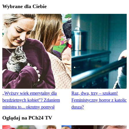
Wybrane dla Ciebie
„Wyższy wiek emerytalny dla
Raz, dwa, trzy – szukam!
bezdzietnych kobiet”? Zdaniem
Feministyczny horror z katolic
ministra to... okrutny pomysł
duszą?
Oglądaj na PCh24 TV