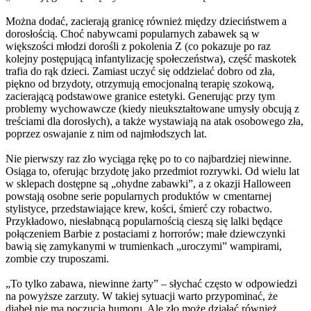
Można dodać, zacierają granicę również między dzieciństwem a
dorosłością. Choć nabywcami popularnych zabawek są w
większości młodzi dorośli z pokolenia Z (co pokazuje po raz
kolejny postępującą infantylizację społeczeństwa), część maskotek
trafia do rąk dzieci. Zamiast uczyć się oddzielać dobro od zła,
piękno od brzydoty, otrzymują emocjonalną terapię szokową,
zacierającą podstawowe granice estetyki. Generując przy tym
problemy wychowawcze (kiedy nieukształtowane umysły obcują z
treściami dla dorosłych), a także wystawiają na atak osobowego zła,
poprzez oswajanie z nim od najmłodszych lat.
Nie pierwszy raz zło wyciąga rękę po to co najbardziej niewinne.
Osiąga to, oferując brzydotę jako przedmiot rozrywki. Od wielu lat
w sklepach dostępne są „ohydne zabawki”, a z okazji Halloween
powstają osobne serie popularnych produktów w cmentarnej
stylistyce, przedstawiające krew, kości, śmierć czy robactwo.
Przykładowo, niesłabnącą popularnością cieszą się lalki będące
połączeniem Barbie z postaciami z horrorów; małe dziewczynki
bawią się zamykanymi w trumienkach „uroczymi” wampirami,
zombie czy truposzami.
„To tylko zabawa, niewinne żarty” – słychać często w odpowiedzi
na powyższe zarzuty. W takiej sytuacji warto przypominać, że
diabeł nie ma poczucia humoru. Ale zło może działać również