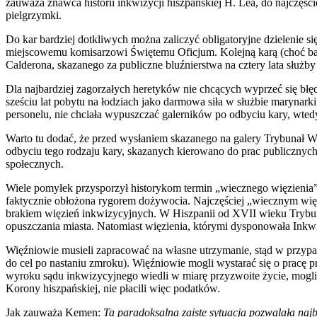
zauważa znawca historii inkwizycji hiszpańskiej H. Lea, do najczęśc
pielgrzymki.
Do kar bardziej dotkliwych można zaliczyć obligatoryjne dzielenie 
miejscowemu komisarzowi Świętemu Oficjum. Kolejną karą (choć bar
Calderona, skazanego za publiczne bluźnierstwa na cztery lata służb
Dla najbardziej zagorzałych heretyków nie chcących wyprzeć się błę
sześciu lat pobytu na łodziach jako darmowa siła w służbie marynark
personelu, nie chciała wypuszczać galerników po odbyciu kary, wte
Warto tu dodać, że przed wysłaniem skazanego na galery Trybunał Wia
odbyciu tego rodzaju kary, skazanych kierowano do prac publicznych. 
społecznych.
Wiele pomyłek przysporzył historykom termin „wiecznego więzienia”,
faktycznie obłożona rygorem dożywocia. Najczęściej „wiecznym więz
brakiem więzień inkwizycyjnych. W Hiszpanii od XVII wieku Trybun
opuszczania miasta. Natomiast więzienia, którymi dysponowała Inkw
Więźniowie musieli zapracować na własne utrzymanie, stąd w przypad
do cel po nastaniu zmroku). Więźniowie mogli wystarać się o pracę p
wyroku sądu inkwizycyjnego wiedli w miarę przyzwoite życie, mogli
Korony hiszpańskiej, nie płacili więc podatków.
Jak zauważa Kemen:
Ta paradoksalna zaiste sytuacja pozwalała naj