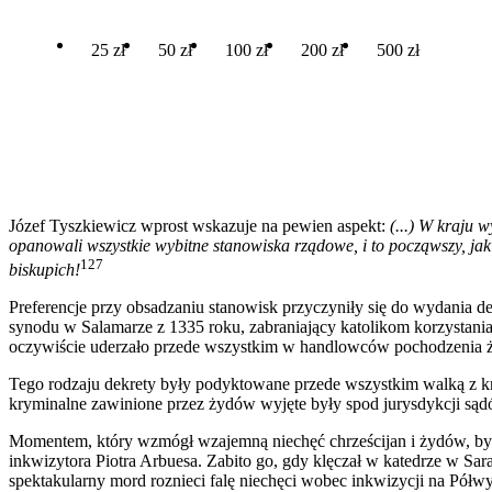
25 zł
50 zł
100 zł
200 zł
500 zł
Józef Tyszkiewicz wprost wskazuje na pewien aspekt:
(...) W kraju 
opanowali wszystkie wybitne stanowiska rządowe, i to począwszy, jak
127
biskupich!
Preferencje przy obsadzaniu stanowisk przyczyniły się do wydania
synodu w Salamarze z 1335 roku, zabraniający katolikom korzystani
oczywiście uderzało przede wszystkim w handlowców pochodzenia 
Tego rodzaju dekrety były podyktowane przede wszystkim walką z kr
kryminalne zawinione przez żydów wyjęte były spod jurysdykcji sąd
Momentem, który wzmógł wzajemną niechęć chrześcijan i żydów, był
inkwizytora Piotra Arbuesa. Zabito go, gdy klęczał w katedrze w Sa
spektakularny mord roznieci falę niechęci wobec inkwizycji na Półwy