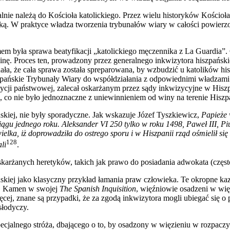
alnie należą do Kościoła katolickiego. Przez wielu historyków Kościoła
ską. W praktyce władza tworzenia trybunałów wiary w całości powierzon
 była sprawa beatyfikacji „katolickiego męczennika z La Guardia”.
winę. Proces ten, prowadzony przez generalnego inkwizytora hiszpa
ała, że cała sprawa została spreparowana, by wzbudzić u katolików hi
pańskie Trybunały Wiary do współdziałania z odpowiednimi władzami die
zycji państwowej, zalecał oskarżanym przez sądy inkwizycyjne w Hisz
, co nie było jednoznaczne z uniewinnieniem od winy na terenie Hiszpa
ńskiej, nie były sporadyczne. Jak wskazuje Józef Tyszkiewicz,
Papieże 
ągu jednego roku. Aleksander VI 250 tylko w roku 1498, Paweł III, Pi
elka, iż doprowadziła do ostrego sporu i w Hiszpanii rząd ośmielił się
128
li
.
karżanych heretyków, takich jak prawo do posiadania adwokata (częs
skiej jako klasyczny przykład łamania praw człowieka. Te okropne k
 H. Kamen w swojej
The Spanish Inquisition
, więźniowie osadzeni w wię
ięcej, znane są przypadki, że za zgodą inkwizytora mogli ubiegać się o
słodyczy.
cjalnego stróża, dbającego o to, by osadzony w więzieniu w rozpacz