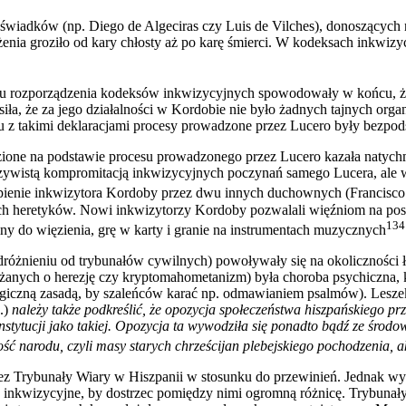
h świadków (np. Diego de Algeciras czy Luis de Vilches), donoszących
nia groziło od kary chłosty aż po karę śmierci. W kodeksach inkwizycy
ju rozporządzenia kodeksów inkwizycyjnych spowodowały w końcu, że L
ła, że za jego działalności w Kordobie nie było żadnych tajnych organi
u z takimi deklaracjami procesy prowadzone przez Lucero były bezpod
ione na podstawie procesu prowadzonego przez Lucero kazała natychmi
oczywistą kompromitacją inkwizycyjnych poczynań samego Lucera, ale w
ąpienie inkwizytora Kordoby przez dwu innych duchownych (Francisco
h heretyków. Nowi inkwizytorzy Kordoby pozwalali więźniom na posia
134
y do więzienia, grę w karty i granie na instrumentach muzycznych
różnieniu od trybunałów cywilnych) powoływały się na okoliczności łag
arżanych o herezję czy kryptomahometanizm) była choroba psychiczna, 
elogiczną zasadą, by szaleńców karać np. odmawianiem psalmów). Lesze
..)
należy także podkreślić, że opozycja społeczeństwa hiszpańskiego 
stytucji jako takiej. Opozycja ta wywodziła się ponadto bądź ze środowis
ć narodu, czyli masy starych chrześcijan plebejskiego pochodzenia, a
zez Trybunały Wiary w Hiszpanii w stosunku do przewinień. Jednak 
kwizycyjne, by dostrzec pomiędzy nimi ogromną różnicę. Trybunały Wi