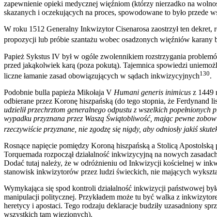
zapewnienie opieki medycznej więźniom (którzy nierzadko na wolności
skazanych i oczekujących na proces, spowodowane to było przede w
W roku 1512 Generalny Inkwizytor Cisenarosa zaostrzył ten dekret, r
propozycji lub próbie szantażu wobec osadzonych więźniów karany b
Papież Sykstus IV był w ogóle zwolennikiem rozstrzygania problem
przed jakąkolwiek karą (poza pokutą). Tajemnica spowiedzi uniemoż
130
liczne łamanie zasad obowiązujących w sądach inkwizycyjnych
.
Podobnie bulla papieża Mikołaja V
Humani generis inimicus
z 1449 r
odbierane przez Koronę hiszpańską (do tego stopnia, że Ferdynand 
udzielił przechrztom generalnego odpustu z wszelkich popełnionych 
wypadku przyznana przez Waszą Świątobliwość, mając pewne zobowiąz
rzeczywiście przyznane, nie zgodzę się nigdy, aby odniosły jakiś skute
Rosnące napięcie pomiędzy Koroną hiszpańską a Stolicą Apostolską 
Torquemada rozpoczął działalność inkwizycyjną na nowych zasadach
Dodać tutaj należy, że w odróżnieniu od Inkwizycji kościelnej w ink
stanowisk inkwizytorów przez ludzi świeckich, nie mających wykszta
Wymykająca się spod kontroli działalność inkwizycji państwowej był
manipulacji politycznej. Przykładem może tu być walka z inkwizyto
heretycy i apostaci. Tego rodzaju deklaracje budziły uzasadniony sp
wszystkich tam więzionych).