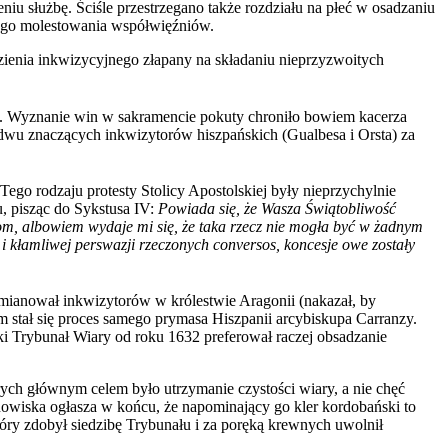
niu służbę. Ściśle przestrzegano także rozdziału na płeć w osadzaniu
nego molestowania współwięźniów.
ęzienia inkwizycyjnego złapany na składaniu nieprzyzwoitych
o. Wyznanie win w sakramencie pokuty chroniło bowiem kacerza
 dwu znaczących inkwizytorów hiszpańskich (Gualbesa i Orsta) za
Tego rodzaju protesty Stolicy Apostolskiej były nieprzychylnie
, pisząc do Sykstusa IV:
Powiada się, że Wasza Świątobliwość
kom, albowiem wydaje mi się, że taka rzecz nie mogła być w żadnym
kłamliwej perswazji rzeczonych conversos, koncesje owe zostały
mianował inkwizytorów w królestwie Aragonii (nakazał, by
stał się proces samego prymasa Hiszpanii arcybiskupa Carranzy.
ski Trybunał Wiary od roku 1632 preferował raczej obsadzanie
ych głównym celem było utrzymanie czystości wiary, a nie chęć
owiska ogłasza w końcu, że napominający go kler kordobański to
tóry zdobył siedzibę Trybunału i za poręką krewnych uwolnił