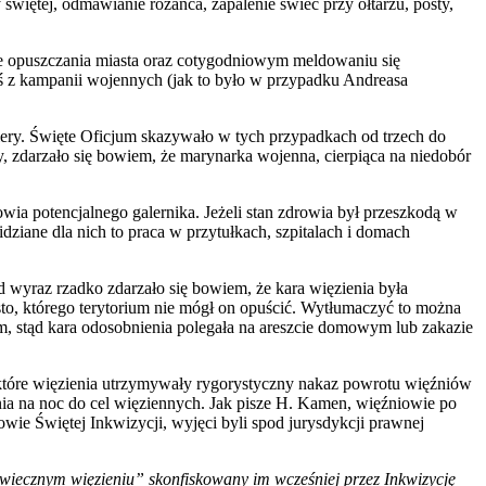
świętej, odmawianie różańca, zapalenie świec przy ołtarzu, posty,
zie opuszczania miasta oraz cotygodniowym meldowaniu się
ś z kampanii wojennych (jak to było w przypadku Andreasa
lery. Święte Oficjum skazywało w tych przypadkach od trzech do
y, zdarzało się bowiem, że marynarka wojenna, cierpiąca na niedobór
owia potencjalnego galernika. Jeżeli stan zdrowia był przeszkodą w
dziane dla nich to praca w przytułkach, szpitalach i domach
 wyraz rzadko zdarzało się bowiem, że kara więzienia była
o, którego terytorium nie mógł on opuścić. Wytłumaczyć to można
, stąd kara odosobnienia polegała na areszcie domowym lub zakazie
iektóre więzienia utrzymywały rygorystyczny nakaz powrotu więźniów
ania na noc do cel więziennych. Jak pisze H. Kamen, więźniowie po
ie Świętej Inkwizycji, wyjęci byli spod jurysdykcji prawnej
wiecznym więzieniu” skonfiskowany im wcześniej przez Inkwizycję