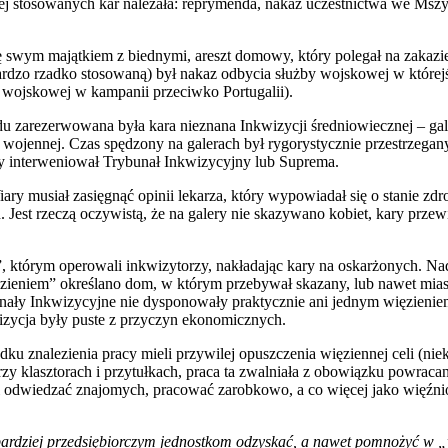
iej stosowanych kar należała: reprymenda, nakaz uczestnictwa we Mszy 
się swym majątkiem z biednymi, areszt domowy, który polegał na zaka
dzo rzadko stosowaną) był nakaz odbycia służby wojskowej w której
y wojskowej w kampanii przeciwko Portugalii).
du zarezerwowana była kara nieznana Inkwizycji średniowiecznej – ga
i wojennej. Czas spędzony na galerach był rygorystycznie przestrzegan
dy interweniował Trybunał Inkwizycyjny lub Suprema.
ry musiał zasięgnąć opinii lekarza, który wypowiadał się o stanie zdr
Jest rzeczą oczywistą, że na galery nie skazywano kobiet, kary przewi
 którym operowali inkwizytorzy, nakładając kary na oskarżonych. Nad
ieniem” określano dom, w którym przebywał skazany, lub nawet miast
ały Inkwizycyjne nie dysponowały praktycznie ani jednym więzieniem
izycja były puste z przyczyn ekonomicznych.
ku znalezienia pracy mieli przywilej opuszczenia więziennej celi (n
rzy klasztorach i przytułkach, praca ta zwalniała z obowiązku powrac
 odwiedzać znajomych, pracować zarobkowo, a co więcej jako więźniow
bardziej przedsiębiorczym jednostkom odzyskać, a nawet pomnożyć w „