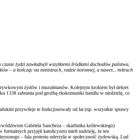
im czasie żydzi zawładnęli wszytkiemi źródłami dochodów państwa,
ków – a kończąc na ministrach, radzie koronnej, a nawet... mitrach
i rozrywkowym żydów i muzułmanów. Kolejnym krokiem był dekret
ku 1338 zabrania pod groźbą ekskomuniki handlu w niedzielę, co
ńskim przywileje te funkcjonowały od lat (np. wszystkie sprawy
zywództwem Gabriela Sancheza – skarbnika królewskiego)
 formalnych przyjęli katolicyzm) mieli nadzieję, że ten
mierzonego – fala protestu uderzyła w społeczność żydowską. Lud