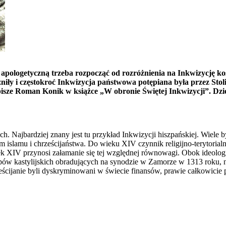
acę apologetyczną trzeba rozpocząć od rozróżnienia na Inkwizycję
żniły i częstokroć Inkwizycja państwowa potępiana była przez Sto
e – pisze Roman Konik w książce „W obronie Świętej Inkwizycji”
. Najbardziej znany jest tu przykład Inkwizycji hiszpańskiej. Wiele 
 islamu i chrześcijaństwa. Do wieku XIV czynnik religijno-terytorialn
k XIV przynosi załamanie się tej względnej równowagi. Obok ideologicz
upów kastylijskich obradujących na synodzie w Zamorze w 1313 roku
ześcijanie byli dyskryminowani w świecie finansów, prawie całkowic