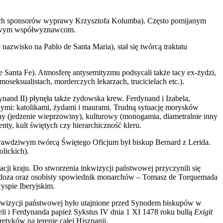
wnych sponsorów wyprawy Krzysztofa Kolumba). Często pomijanym
w swym współwyznawcom.
nazwisko na Pablo de Santa Maria), stał się twórcą traktatu
 Santa Fe). Atmosferę antysemityzmu podsycali także tacy ex-żydzi,
oseksualistach, morderczych lekarzach, trucicielach etc.).
ynand II) płynęła także żydowska krew. Ferdynand i Izabela,
owymi: katolikami, żydami i maurami. Trudną sytuację morysków
ny (jedzenie wieprzowiny), kulturowy (monogamia, diametralnie inny
nty, kult świętych czy hierarchiczność kleru.
. Prawdziwym twórcą Świętego Oficjum był biskup Bernard z Lerida.
lickich).
acji kraju. Do stworzenia inkwizycji państwowej przyczynili się
Mendoza oraz osobisty spowiednik monarchów – Tomasz de Torquemada
yspie Iberyjskim.
inkwizycji państwowej było utajnione przed Synodem biskupów w
li i Ferdynanda papież Sykstus IV dnia 1 XI 1478 roku bullą
Exigit
tyków na terenie całej Hiszpanii.