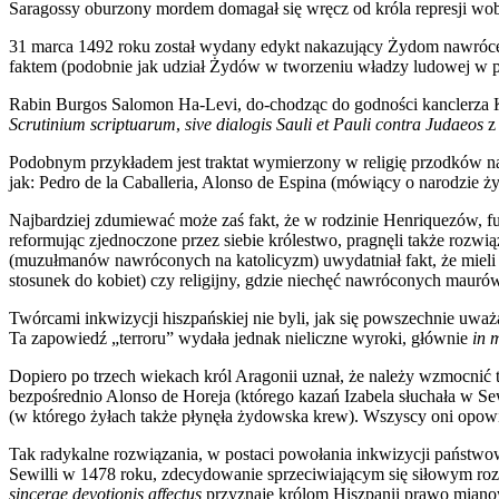
Saragossy oburzony mordem domagał się wręcz od króla represji wob
31 marca 1492 roku został wydany edykt nakazujący Żydom nawrócen
faktem (podobnie jak udział Żydów w tworzeniu władzy ludowej w
Rabin Burgos Salomon Ha-Levi, do-chodząc do godności kanclerza Kasty
Scrutinium scriptuarum
,
sive dialogis Sauli et Pauli contra Judaeos
z 
Podobnym przykładem jest traktat wymierzony w religię przodków na
jak: Pedro de la Caballeria, Alonso de Espina (mówiący o narodzie ży
Najbardziej zdumiewać może zaś fakt, że w rodzinie Henriquezów, fun
reformując zjednoczone przez siebie królestwo, pragnęli także rozw
(muzułmanów nawróconych na katolicyzm) uwydatniał fakt, że mieli o
stosunek do kobiet) czy religijny, gdzie niechęć nawróconych maurów 
Twórcami inkwizycji hiszpańskiej nie byli, jak się powszechnie uważ
Ta zapowiedź „terroru” wydała jednak nieliczne wyroki, głównie
in 
Dopiero po trzech wiekach król Aragonii uznał, że należy wzmocnić tę
bezpośrednio Alonso de Horeja (którego kazań Izabela słuchała w S
(w którego żyłach także płynęła żydowska krew). Wszyscy oni opowie
Tak radykalne rozwiązania, w postaci powołania inkwizycji państwow
Sewilli w 1478 roku, zdecydowanie sprzeciwiającym się siłowym roz
sincerae devotionis affectus
przyznaje królom Hiszpanii prawo mianow