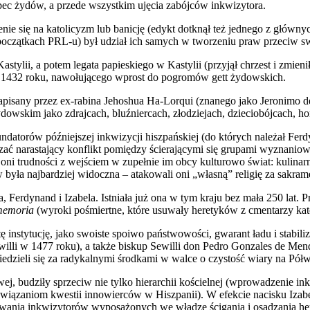
ec żydów, a przede wszystkim ujęcia zabójców inkwizytora.
ie się na katolicyzm lub banicję (edykt dotknął też jednego z głó
 początkach PRL-u) był udział ich samych w tworzeniu praw przeci
lii, a potem legata papieskiego w Kastylii (przyjął chrzest i zmienił 
1432 roku, nawołującego wprost do pogromów gett żydowskich.
pisany przez ex-rabina Jehoshua Ha-Lorqui (znanego jako Jeronimo de
dowskim jako zdrajcach, bluźniercach, złodziejach, dzieciobójcach, hom
datorów późniejszej inkwizycji hiszpańskiej (do których należał Ferd
iązać narastający konflikt pomiędzy ścierającymi się grupami wyznani
ni trudności z wejściem w zupełnie im obcy kulturowo świat: kulinar
była najbardziej widoczna – atakowali oni „własną” religię za sakrame
a, Ferdynand i Izabela. Istniała już ona w tym kraju bez mała 250 lat
memoria
(wyroki pośmiertne, które usuwały heretyków z cmentarzy kato
 instytucję, jako swoiste spoiwo państwowości, gwarant ładu i stabiliz
ewilli w 1477 roku), a także biskup Sewilli don Pedro Gonzales de 
dzieli się za radykalnymi środkami w walce o czystość wiary na Półw
ej, budziły sprzeciw nie tylko hierarchii kościelnej (wprowadzenie 
wiązaniom kwestii innowierców w Hiszpanii). W efekcie nacisku Izabe
ania inkwizytorów wyposażonych we władzę ścigania i osądzania here