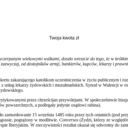
wyczerpanym wiekowymi walkami, doszło
wreszcie do tego, że w krótk
 zazwyczaj, od dostojników armji, bankierów, kupców, lekarzy i prawni
 dekretu zakazującego katolikom uczestniczenia w życiu publicznym 
a z usług lekarzy żydowskich i muzułmańskich. Synod w Walencji w ro
żydowskiego.
ytykowanymi przez chrześcijan przywilejami. W społeczeństwie hiszpa
ów powszechnych, a podlegały jedynie osądowi rabina).
o zamordowanie 15 września 1485 roku przez tych ostatnich (pod pr
ragossie, pogrążony w modlitwie
. Conversos
(Żydzi, którzy ze względów
spie Iberyjskim. W rzeczywistości rezultat okazał się odwrotny do za