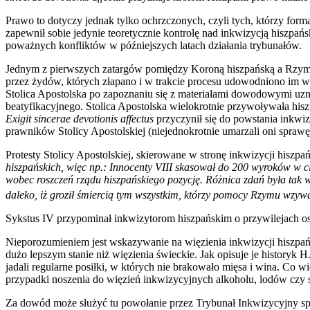
Prawo to dotyczy jednak tylko ochrzczonych, czyli tych, którzy form
zapewnił sobie jedynie teoretycznie kontrolę nad inkwizycją hiszpań
poważnych konfliktów w późniejszych latach działania trybunałów.
Jednym z pierwszych zatargów pomiędzy Koroną hiszpańską a Rzymem
przez żydów, których złapano i w trakcie procesu udowodniono im 
Stolica Apostolska po zapoznaniu się z materiałami dowodowymi uzn
beatyfikacyjnego. Stolica Apostolska wielokrotnie przywoływała hisz
Exigit sincerae devotionis affectus
przyczynił się do powstania inkwi
prawników Stolicy Apostolskiej (niejednokrotnie umarzali oni sprawę
Protesty Stolicy Apostolskiej, skierowane w stronę inkwizycji hiszpa
hiszpańskich, więc np.: Innocenty VIII skasował do 200 wyroków w ci
wobec roszczeń rządu hiszpańskiego pozycję. Różnica zdań była tak wi
daleko, iż groził śmiercią tym wszystkim, którzy pomocy Rzymu wzywa
Sykstus IV przypominał inkwizytorom hiszpańskim o przywilejach os
Nieporozumieniem jest wskazywanie na więzienia inkwizycji hiszpań
dużo lepszym stanie niż więzienia świeckie. Jak opisuje je historyk
jadali regularne posiłki, w których nie brakowało mięsa i wina. Co w
przypadki noszenia do więzień inkwizycyjnych alkoholu, lodów czy 
Za dowód może służyć tu powołanie przez Trybunał Inkwizycyjny spe