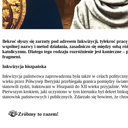
Ilekroć słyszy się zarzuty pod adresem Inkwizycji, tylekroć pr
wspólnej nazwy i metod działania, zasadniczo się między sobą ró
katolicyzmu. Dlatego tego rodzaju rozróżnienie jest konieczn
fragment.
Inkwizycja hiszpańska
Inkwizycja państwowa zaprowadzona była także w celach politycznych
wieku przez Półwysep Iberyjski przebiegała granica pomiędzy światem
stanowili żydzi, traktowani w Hiszpanii do XII wieku przyjaźnie. Wie
Pierwszym krokiem, jaki uczyniono w tym kierunku był dekret bisk
stanowisk państwowych i publicznych. Zdarzało się bowiem, że chr
Zróbmy to razem!