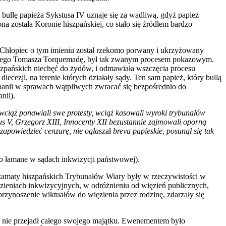
 bullę papieża Sykstusa IV uznaje się za wadliwą, gdyż papież
a została Koronie hiszpańskiej, co stało się źródłem bardzo
 Chłopiec o tym imieniu został rzekomo porwany i ukrzyżowany
ńskiego Tomasza Torquemadę, był tak zwanym procesem pokazowym.
szpańskich niechęć do żydów, i odmawiała wszczęcia procesu
cezji, na terenie których działały sądy. Ten sam papież, który bullą
panii w sprawach wątpliwych zwracać się bezpośrednio do
nii).
wciąż ponawiali swe protesty, wciąż kasowali wyroki trybunałów
us V, Grzegorz XIII, Innocenty XII bezustannie zajmowali oporną
 zapowiedzieć cenzurę, nie ogła
szał
breva papieskie, posunął się tak
to łamane w sądach inkwizycji państwowej).
azamaty hiszpańskich Trybunałów Wiary były w rzeczywistości w
zieniach inkwizycyjnych, w odróżnieniu od więzień publicznych,
 przynoszenie wiktuałów do więzienia przez rodzinę, zdarzały się
y nie przejadł całego swojego majątku. Ewenementem było