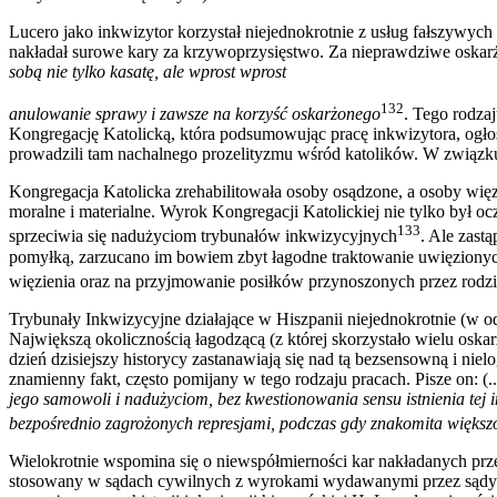
Lucero jako inkwizytor korzystał niejednokrotnie z usług fałszywyc
nakładał surowe kary za krzywoprzysięstwo. Za nieprawdziwe oskarże
sobą nie tylko kasatę, ale wprost wprost
132
anulowanie sprawy i zawsze na korzyść oskarżonego
. Tego rodza
Kongregację Katolicką, która podsumowując pracę inkwizytora, ogłosi
prowadzili tam nachalnego prozelityzmu wśród katolików. W związk
Kongregacja Katolicka zrehabilitowała osoby osądzone, a osoby więz
moralne i materialne. Wyrok Kongregacji Katolickiej nie tylko był 
133
sprzeciwia się nadużyciom trybunałów inkwizycyjnych
. Ale zast
pomyłką, zarzucano im bowiem zbyt łagodne traktowanie uwięzionyc
więzienia oraz na przyjmowanie posiłków przynoszonych przez rodzin
Trybunały Inkwizycyjne działające w Hiszpanii niejednokrotnie (w od
Największą okolicznością łagodzącą (z której skorzystało wielu osk
dzień dzisiejszy historycy zastanawiają się nad tą bezsensowną i ni
znamienny fakt, często pomijany w tego rodzaju pracach. Pisze on: (.
jego samowoli i nadużyciom, bez kwestionowania sensu istnienia tej in
bezpośrednio zagrożonych represjami, podczas gdy znakomita większoś
Wielokrotnie wspomina się o niewspółmierności kar nakładanych pr
stosowany w sądach cywilnych z wyrokami wydawanymi przez sądy in