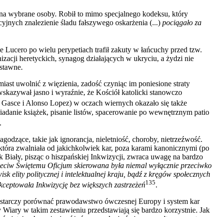
 na wybrane osoby. Robił to mimo specjalnego kodeksu, który
jnych znalezienie śladu fałszywego oskarżenia (...)
pociągało za
ucero po wielu perypetiach trafił zakuty w łańcuchy przed tzw.
zacji heretyckich, synagog działających w ukryciu, a żydzi nie
stawne.
ast uwolnić z więzienia, zadość czyniąc im poniesione straty
skazywał jasno i wyraźnie, że Kościół katolicki stanowczo
 Gasce i Alonso Lopez) w oczach wiernych okazało się także
danie książek, pisanie listów, spacerowanie po wewnętrznym patio
.
odzące, takie jak ignorancja, nieletniość, choroby, nietrzeźwość.
która zwalniała od jakichkolwiek kar, poza karami kanonicznymi (po
k Biały, pisząc o hiszpańskiej Inkwizycji, zwraca uwagę na bardzo
przeciw Świętemu Oficjum skierowana była niemal wyłącznie przeciwko
k elity politycznej i intelektualnej kraju, bądź z kręgów społecznych
135
kceptowała Inkwizycję bez większych zastrzeżeń
.
wystarczy porównać prawodawstwo ówczesnej Europy i system kar
ary w takim zestawieniu przedstawiają się bardzo korzystnie. Jak