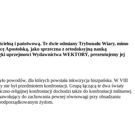
 kościelną i państwową. Te dwie odmiany Trybunału Wiary, mimo
licę Apostolską, jako sprzeczna z ortodoksyjną nauką
. Dzięki uprzejmości Wydawnictwa WEKTORY, prezentujemy jej
było powodów, dla których powstała inkwizycja hiszpańska. W VIII
y nie był przedmiotem konfrontacji. Grupą łączącą te dwa światy
no-religijnej konfrontacji dochodzi także do konfrontacji militarnej.
, nawołujący do zachowania pewnej równowagi przy obsadzaniu
ie podporządkowanym żydom.