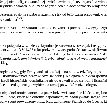
 jej nie mieli), co zamożniejsi więźniowie mogli też trzymać w więzie
szystkim dbałością o to, by w więzieniach nie dochodziło do wzajem
ozszerzając go na służbę więzienną, i tak od tego czasu pracownik wi
129
ył śmiercią
.
ów heretyckich w sakramencie pokuty, zamiast procesu inkwizycyjneg
liwiała też wszczęcie przeciw niemu procesu. Ten sam papież odwołał
oku potępiała wszelkie dyskryminacje zarówno rasowe, jak i religijne. 
listem z dnia 13 V 1482 roku podważał wiary godność stanowisk Rzymu
przez nich błędów i zbrodni... Ja nie dałem jednak wiary owym pogłos
ania względem inkwizycji. Gdyby jednak, pod wpływem nieustannej i 
131
k
).
pogłębiła się, gdy Ferdynand, nie czekając na odpowiedź Rzymu, sam 
, sformułowanych przez władze świeckie). Kolejnym punktem spornym 
wizycji hiszpańskiej dominikanie nie odgrywali wiodącej roli. Hiszpań
łcenia teologicznego, wybierano raczej prawników niż teologów.
a niejednokrotnie hamowana przez ludzi związanych z Kościołem, któr
rem Lucero, który wielokrotnie napominany za nadużywanie swego stan
rzeciw (bunt prowadzony przez brata zakonnego Francisco de Cuesta, k