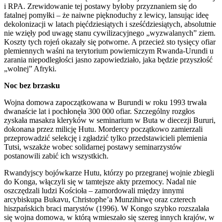
i RPA. Zrewidowanie tej postawy byłoby przyznaniem się do
fatalnej pomyłki – że naiwne pięknoduchy z lewicy, lansując ideę
dekolonizacji w latach pięćdziesiątych i sześćdziesiątych, absolutnie
nie wzięły pod uwagę stanu cywilizacyjnego „wyzwalanych” ziem.
Koszty tych rojeń okazały się potworne. A przecież sto tysięcy ofiar
plemiennych waśni na terytorium powierniczym Rwanda-Urundi u
zarania niepodległości jasno zapowiedziało, jaka będzie przyszłość
„wolnej” Afryki.
Noc bez brzasku
Wojna domowa zapoczątkowana w Burundi w roku 1993 trwała
dwanaście lat i pochłonęła 300 000 ofiar. Szczególny rozgłos
zyskała masakra kleryków w seminarium w Buta w diecezji Bururi,
dokonana przez milicję Hutu. Mordercy początkowo zamierzali
przeprowadzić selekcję i zgładzić tylko przedstawicieli plemienia
Tutsi, wszakże wobec solidarnej postawy seminarzystów
postanowili zabić ich wszystkich.
Rwandyjscy bojówkarze Hutu, którzy po przegranej wojnie zbiegli
do Konga, włączyli się w tamtejsze akty przemocy. Nadal nie
oszczędzali ludzi Kościoła – zamordowali między innymi
arcybiskupa Bukavu, Christophe’a Munzihirwę oraz czterech
hiszpańskich braci marystów (1996). W Kongo szybko rozszalała
się wojna domowa, w którą wmieszało się szereg innych krajów, w