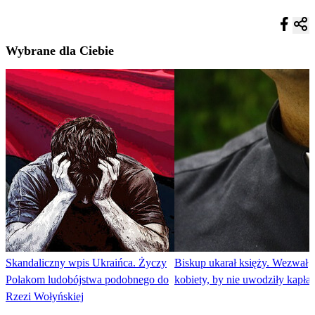
Wybrane dla Ciebie
Skandaliczny wpis Ukraińca. Życzy
Biskup ukarał księży. Wezwał
Polakom ludobójstwa podobnego do
kobiety, by nie uwodziły kapł
Rzezi Wołyńskiej