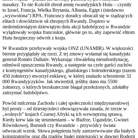
masakry. To nie Kościół zbroił armię rwandyjskich Hutu – czyniły
to Izrael, Francja, Wielka Brytania, Albania, Egipt i (niedawno
„wyzwolona”) RPA. Francuscy doradcy obracali się w rządzących
elitach i dowództwie sił zbrojnych Rwandy. Dopiero w
siedemdziesiątym dziewiątym dniu akcji ludobójczej w Rwandzie
wylądowały wojska francuskie, głównie po to, aby zapewnić elitom
Hutu bezpieczny odwrót z kraju.
W Rwandzie przebywały wojska ONZ (UNAMIR). W większości
biernie przyglądały się rzezi. Z tej zmowy wyłamał się kanadyjski
generał Roméo Dallaire. Wykazując chwalebną niesubordynację,
odmówił opuszczenia Rwandy, a następnie na czele garści zuchów
z kontyngentów kanadyjskiego, ghańskiego i holenderskiego (razem
450 żołnierzy) stworzył enklawę, w której znalazło schronienie 32
000 Rwandyjczyków. Jak stwierdził, jeśliby dano mu 5500
żołnierzy, o których bezskutecznie błagał przełożonych, zdołałby
zatrzymać ludobójstwo.
Powód milczenia Zachodu i całej społeczności międzynarodowej
był prosty – od dziesięcioleci obowiązywała zasada, że rzezie w
„wolnych” krajach Czarnej Afryki są ich wewnętrzną sprawą.
Kiedy krew lała się strumieniami – w Biafrze, Ugandzie, Gwinei
Równikowej, Burundi czy Rwandzie – przywódcy świata
odwracali wzrok. Słowa potępienia były zarezerwowane dla białych
kolonizatorów oraz dla rządów białej mniejszości w dawnej Rodezji