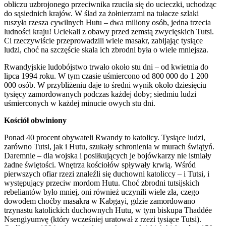
obliczu uzbrojonego przeciwnika rzuciła się do ucieczki, uchodząc
do sąsiednich krajów. W ślad za żołnierzami na tułacze szlaki
ruszyła rzesza cywilnych Hutu – dwa miliony osób, jedna trzecia
ludności kraju! Uciekali z obawy przed zemstą zwycięskich Tutsi.
Ci rzeczywiście przeprowadzili wiele masakr, zabijając tysiące
ludzi, choć na szczęście skala ich zbrodni była o wiele mniejsza.
Rwandyjskie ludobójstwo trwało około stu dni – od kwietnia do
lipca 1994 roku. W tym czasie uśmiercono od 800 000 do 1 200
000 osób. W przybliżeniu daje to średni wynik około dziesięciu
tysięcy zamordowanych podczas każdej doby; siedmiu ludzi
uśmierconych w każdej minucie owych stu dni.
Kościół obwiniony
Ponad 40 procent obywateli Rwandy to katolicy. Tysiące ludzi,
zarówno Tutsi, jak i Hutu, szukały schronienia w murach świątyń.
Daremnie – dla wojska i posiłkujących je bojówkarzy nie istniały
żadne świętości. Wnętrza kościołów spływały krwią. Wśród
pierwszych ofiar rzezi znaleźli się duchowni katoliccy – i Tutsi, i
występujący przeciw mordom Hutu. Choć zbrodni tutsijskich
rebeliantów było mniej, oni również uczynili wiele zła, czego
dowodem choćby masakra w Kabgayi, gdzie zamordowano
trzynastu katolickich duchownych Hutu, w tym biskupa Thaddée
Nsengiyumvę (który wcześniej uratował z rzezi tysiące Tutsi).