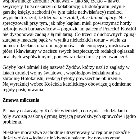
współwinnego zbrodni! Ponieważ – jako się rzekło – nawet
zwycięscy Tutsi oskarżyli o kolaborację z ludobójcami jedynie
garstkę księży, zachodni (w tym także nadwiślańscy) medioci
wypichcili zarzut, że kler
nic nie zrobił, aby chronić ofiary
. Nie
sprecyzowali przy tym, jak niby kapłani mieli powstrzymać hordy
uzbrojonych barbarzyńców – pogrozić im palcem? Przecież Kościół
nie dysponował żadną siłą militarną. Co trzeci z duchownych zginął
zarąbany maczetą bądź w wyniku nieludzkich tortur – wielu za
pomoc udzielaną ofiarom pogromów – ale europejscy mistrzowie
pióra i klawiatury w zaciszu swych bezpiecznych redakcji ogłaszali
ocalałych współwinnymi, ponieważ udało im się przetrwać rzeź.
Gdyby ktoś ośmielił się nazwać Żydów, którzy uszli z zagłady w
latach drugiej wojny światowej, współodpowiedzialnymi za
zbrodnię Holokaustu, reakcją byłoby powszechne oburzenie.
Najwyraźniej wobec Kościoła katolickiego obowiązują odmienne
reguły postępowania.
Zmowa milczenia
Pismacy oskarżający Kościół wiedzieli, co czynią. Ich działania
były swoistą zasłoną dymną kryjącą prawdziwych sprawców i jądro
problemu.
Niektóre mocarstwa zachodnie utrzymywały w regionie pokaźne
ilości wojska – jednak nie kiwnęły palcem, by powstrzymać