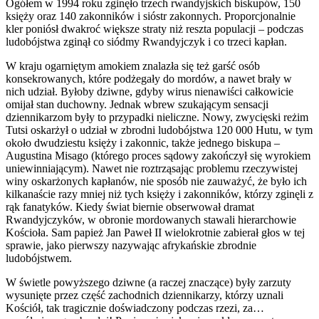
Ogółem w 1994 roku zginęło trzech rwandyjskich biskupów, 150
księży oraz 140 zakonników i sióstr zakonnych. Proporcjonalnie
kler poniósł dwakroć większe straty niż reszta populacji – podczas
ludobójstwa zginął co siódmy Rwandyjczyk i co trzeci kapłan.
W kraju ogarniętym amokiem znalazła się też garść osób
konsekrowanych, które podżegały do mordów, a nawet brały w
nich udział. Byłoby dziwne, gdyby wirus nienawiści całkowicie
omijał stan duchowny. Jednak wbrew szukającym sensacji
dziennikarzom były to przypadki nieliczne. Nowy, zwycięski reżim
Tutsi oskarżył o udział w zbrodni ludobójstwa 120 000 Hutu, w tym
około dwudziestu księży i zakonnic, także jednego biskupa –
Augustina Misago (którego proces sądowy zakończył się wyrokiem
uniewinniającym). Nawet nie roztrząsając problemu rzeczywistej
winy oskarżonych kapłanów, nie sposób nie zauważyć, że było ich
kilkanaście razy mniej niż tych księży i zakonników, którzy zginęli z
rąk fanatyków. Kiedy świat biernie obserwował dramat
Rwandyjczyków, w obronie mordowanych stawali hierarchowie
Kościoła. Sam papież Jan Paweł II wielokrotnie zabierał głos w tej
sprawie, jako pierwszy nazywając afrykańskie zbrodnie
ludobójstwem.
W świetle powyższego dziwne (a raczej znaczące) były zarzuty
wysunięte przez część zachodnich dziennikarzy, którzy uznali
Kościół, tak tragicznie doświadczony podczas rzezi, za…