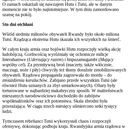
O zamach oskarżali się nawzajem Hutu i Tutsi, ale w danym
momencie nie to było najistotniejsze. W tym dniu zamordowano
szansę na pokój.
Sto dni otchłani
Wśród siedmiu milionów obywateli Rwandy było około miliona
Tutsi. Rządząca ekstrema Hutu skazała ich wszystkich na śmierć.
W całym kraju armia oraz bojówki Hutu rozpoczęły wielką akcję
ludobójczą. Gorliwością wyróżniały się ochotnicze milicje
Interahamwe (
Uderzający razem
) i Impuzamugambi (
Mający
wspólny cel
). Za prymitywną broń (maczety, także włócznie,
maczugi, noże i piły) chwyciły też tłumy doraźnie zmobilizowanych
obywateli. Rządowa propaganda zagrzewała do mordu – do
zmiażdżenia karaluchów
. Zabijano przede wszystkim Tutsi (ale
również Hutu uznanych za zbyt umiarkowanych). Ofiary były
torturowane w najbardziej makabryczny sposób. W małżeństwach
mieszanych narodowościowo dochodziło do zabójstw
współmałżonków oraz ich potomstwa. Skala zbrodni była
przerażająca. W ciągu trzech miesięcy uśmiercono setki tysięcy
ludzi.
Tymczasem rebelianci Tutsi wykorzystali chaos i rozpoczęli
ofensywę, dokonując podboju kraju. Rwandyjska armia rządowa w