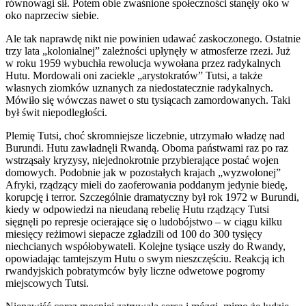
równowagi sił. Potem obie zwaśnione społeczności stanęły oko w
oko naprzeciw siebie.
Ale tak naprawdę nikt nie powinien udawać zaskoczonego. Ostatnie
trzy lata „kolonialnej” zależności upłynęły w atmosferze rzezi. Już
w roku 1959 wybuchła rewolucja wywołana przez radykalnych
Hutu. Mordowali oni zaciekle „arystokratów” Tutsi, a także
własnych ziomków uznanych za niedostatecznie radykalnych.
Mówiło się wówczas nawet o stu tysiącach zamordowanych. Taki
był świt niepodległości.
Plemię Tutsi, choć skromniejsze liczebnie, utrzymało władzę nad
Burundi. Hutu zawładnęli Rwandą. Oboma państwami raz po raz
wstrząsały kryzysy, niejednokrotnie przybierające postać wojen
domowych. Podobnie jak w pozostałych krajach „wyzwolonej”
Afryki, rządzący mieli do zaoferowania poddanym jedynie biedę,
korupcję i terror. Szczególnie dramatyczny był rok 1972 w Burundi,
kiedy w odpowiedzi na nieudaną rebelię Hutu rządzący Tutsi
sięgnęli po represje ocierające się o ludobójstwo – w ciągu kilku
miesięcy reżimowi siepacze zgładzili od 100 do 300 tysięcy
niechcianych współobywateli. Kolejne tysiące uszły do Rwandy,
opowiadając tamtejszym Hutu o swym nieszczęściu. Reakcją ich
rwandyjskich pobratymców były liczne odwetowe pogromy
miejscowych Tutsi.