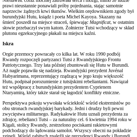
Nienawiść coraz mocniej zatruwała serca i mózgi, mimo że ludzie
prawi nieustannie ponawiali próby pojednania, stając samotnie
naprzeciw żądnych krwi tłumów. Wielkim orędownikiem zgody był
burundyjski Hutu, ksiądz i poeta Michel Kayoya. Skazany na
śmierć poszedł na miejsce straceń, śpiewając
Magnificat
, w ostatnim
słowie przebaczył swym katom. Żołnierze Tutsi wchodzący w skład
plutonu egzekucyjnego płakali na miejscu kaźni.
Iskra
Orgie przemocy powracały co kilka lat. W roku 1990 podbój
Rwandy rozpoczęli partyzanci Tutsi z Rwandyjskiego Frontu
Patriotycznego. Trzy lata później zbuntowali się Hutu w Burundi.
Aż nagle pojawiła się nadzieja. Rwandyjski prezydent Juvénal
Habyarimana, reprezentujący rządzącą w jego kraju większość
Hutu, podpisał porozumienie z tutsijskimi rebeliantami. Nawiązał
też współpracę z burundyjskim prezydentem Cyprienem
Ntaryamirą, który także starał się łagodzić konflikty etniczne.
Perspektywa pokoju wywołała wściekłość wśród ekstremistów po
obu stronach rwandyjskiej barykady. Jedni i drudzy byli pewni
zwycięstwa militarnego. Radykałowie Hutu uznali prezydenta za
zdrajcę, rebelianci Tutsi – za naturalny cel. 6 kwietnia 1994 roku w
Kigali, stolicy Rwandy, zestrzelono pociskami rakietowymi
podchodzący do lądowania samolot. Wszyscy obecni na pokładzie
zginęli. Wśród zabitych znaleźli się prezydenci Rwandy i Burundi.