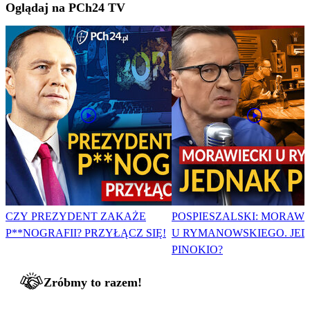
Oglądaj na PCh24 TV
CZY PREZYDENT ZAKAŻE
POSPIESZALSKI: MORAWI
P**NOGRAFII? PRZYŁĄCZ SIĘ!
U RYMANOWSKIEGO. JE
PINOKIO?
Zróbmy to razem!