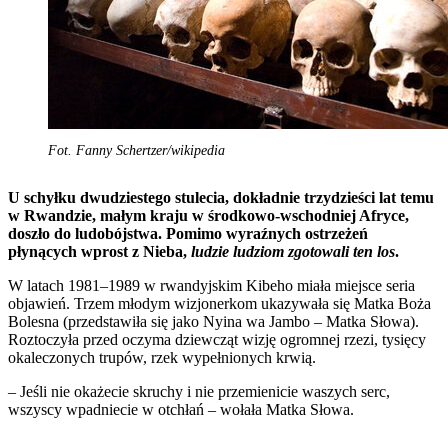
Fot. Fanny Schertzer/wikipedia
U schyłku dwudziestego stulecia, dokładnie trzydzieści lat temu
w Rwandzie, małym kraju w środkowo-wschodniej Afryce,
doszło do ludobójstwa. Pomimo wyraźnych ostrzeżeń
płynących wprost z Nieba,
ludzie ludziom zgotowali ten los
.
W latach 1981–1989 w rwandyjskim Kibeho miała miejsce seria
objawień. Trzem młodym wizjonerkom ukazywała się Matka Boża
Bolesna (przedstawiła się jako Nyina wa Jambo – Matka Słowa).
Roztoczyła przed oczyma dziewcząt wizję ogromnej rzezi, tysięcy
okaleczonych trupów, rzek wypełnionych krwią.
– Jeśli nie okażecie skruchy i nie przemienicie waszych serc,
wszyscy wpadniecie w otchłań – wołała Matka Słowa.