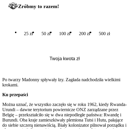
Zróbmy to razem!
25 zł
50 zł
100 zł
200 zł
500 zł
Po twarzy Madonny spływały łzy. Zagłada nadchodziła wielkimi
krokami.
Ku przepaści
Można uznać, że wszystko zaczęło się w roku 1962, kiedy Rwanda-
Urundi – dawne terytorium powiernicze ONZ zarządzane przez
Belgię – przekształciło się w dwa niepodległe państwa: Rwandę i
Burundi. Oba kraje zamieszkiwały plemiona Tutsi i Hutu, pałające
do siebie szczerą nienawiścią. Biały kolonizator pilnował porządku i