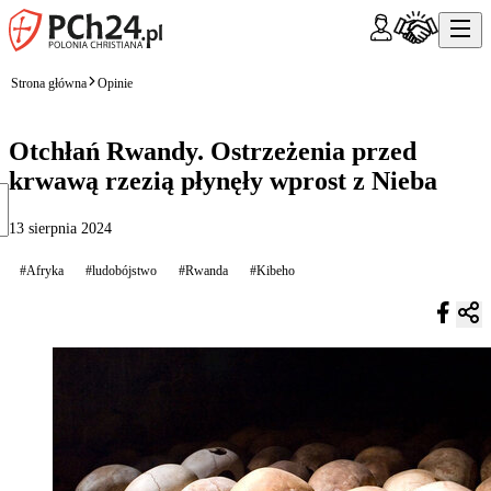
Strona główna
Opinie
Otchłań Rwandy. Ostrzeżenia przed
krwawą rzezią płynęły wprost z Nieba
13 sierpnia 2024
#Afryka
#ludobójstwo
#Rwanda
#Kibeho