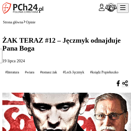
Strona główna
Opinie
ŻAK TERAZ #12 – Jęczmyk odnajduje
Pana Boga
19 lipca 2024
#literatura
#wiara
#tomasz żak
#Lech Jęczmyk
#ksiądz Popiełuszko