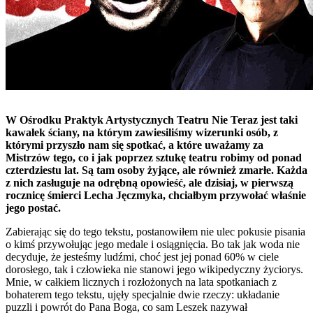
W Ośrodku Praktyk Artystycznych Teatru Nie Teraz jest taki
kawałek ściany, na którym zawiesiliśmy wizerunki osób, z
którymi przyszło nam się spotkać, a które uważamy za
Mistrzów tego, co i jak poprzez sztukę teatru robimy od ponad
czterdziestu lat. Są tam osoby żyjące, ale również zmarłe. Każda
z nich zasługuje na odrębną opowieść, ale dzisiaj, w pierwszą
rocznicę śmierci Lecha Jęczmyka, chciałbym przywołać właśnie
jego postać.
Zabierając się do tego tekstu, postanowiłem nie ulec pokusie pisania
o kimś przywołując jego medale i osiągnięcia. Bo tak jak woda nie
decyduje, że jesteśmy ludźmi, choć jest jej ponad 60% w ciele
dorosłego, tak i człowieka nie stanowi jego wikipedyczny życiorys.
Mnie, w całkiem licznych i rozłożonych na lata spotkaniach z
bohaterem tego tekstu, ujęły specjalnie dwie rzeczy: układanie
puzzli i powrót do Pana Boga, co sam Leszek nazywał