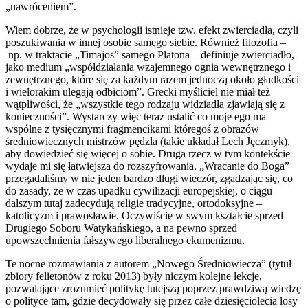
„nawróceniem”.
Wiem dobrze, że w psychologii istnieje tzw. efekt zwierciadła, czyli
poszukiwania w innej osobie samego siebie. Również filozofia –
np. w traktacie „Timajos” samego Platona – definiuje zwierciadło,
jako medium „współdziałania wzajemnego ognia wewnętrznego i
zewnętrznego, które się za każdym razem jednoczą około gładkości
i wielorakim ulegają odbiciom”. Grecki myśliciel nie miał też
wątpliwości, że „wszystkie tego rodzaju widziadła zjawiają się z
konieczności”. Wystarczy więc teraz ustalić co moje ego ma
wspólne z tysięcznymi fragmencikami któregoś z obrazów
średniowiecznych mistrzów pędzla (takie układał Lech Jęczmyk),
aby dowiedzieć się więcej o sobie. Druga rzecz w tym kontekście
wydaje mi się łatwiejsza do rozszyfrowania. „Wracanie do Boga”
przegadaliśmy w nie jeden bardzo długi wieczór, zgadzając się, co
do zasady, że w czas upadku cywilizacji europejskiej, o ciągu
dalszym tutaj zadecydują religie tradycyjne, ortodoksyjne –
katolicyzm i prawosławie. Oczywiście w swym kształcie sprzed
Drugiego Soboru Watykańskiego, a na pewno sprzed
upowszechnienia fałszywego liberalnego ekumenizmu.
Te nocne rozmawiania z autorem „Nowego Średniowiecza” (tytuł
zbiory felietonów z roku 2013) były niczym kolejne lekcje,
pozwalające zrozumieć politykę tutejszą poprzez prawdziwą wiedzę
o polityce tam, gdzie decydowały się przez całe dziesięciolecia losy