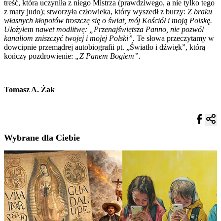
treść, która uczyniła z niego Mistrza (prawdziwego, a nie tylko tego
z maty judo); stworzyła człowieka, który wyszedł z burzy:
Z braku
własnych kłopotów troszczę się o świat, mój Kościół i moją Polskę.
Ułożyłem nawet modlitwę: „Przenajświętsza Panno, nie pozwól
kanaliom zniszczyć twojej i mojej Polski”.
Te słowa przeczytamy w
dowcipnie przemądrej autobiografii pt. „Światło i dźwięk”, którą
kończy pozdrowienie:
„Z Panem Bogiem”.
Tomasz A. Żak
Wybrane dla Ciebie