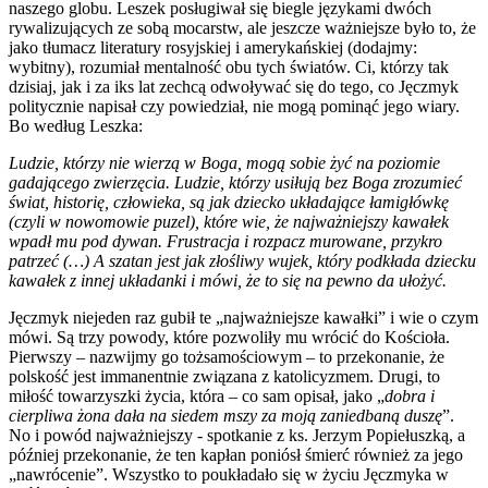
naszego globu. Leszek posługiwał się biegle językami dwóch
rywalizujących ze sobą mocarstw, ale jeszcze ważniejsze było to, że
jako tłumacz literatury rosyjskiej i amerykańskiej (dodajmy:
wybitny), rozumiał mentalność obu tych światów. Ci, którzy tak
dzisiaj, jak i za iks lat zechcą odwoływać się do tego, co Jęczmyk
politycznie napisał czy powiedział, nie mogą pominąć jego wiary.
Bo według Leszka:
Ludzie, którzy nie wierzą w Boga, mogą sobie żyć na poziomie
gadającego zwierzęcia. Ludzie, którzy usiłują bez Boga zrozumieć
świat, historię, człowieka, są jak dziecko układające łamigłówkę
(czyli w nowomowie puzel), które wie, że najważniejszy kawałek
wpadł mu pod dywan. Frustracja i rozpacz murowane, przykro
patrzeć (…) A szatan jest jak złośliwy wujek, który podkłada dziecku
kawałek z innej układanki i mówi, że to się na pewno da ułożyć.
Jęczmyk niejeden raz gubił te „najważniejsze kawałki” i wie o czym
mówi. Są trzy powody, które pozwoliły mu wrócić do Kościoła.
Pierwszy – nazwijmy go tożsamościowym – to przekonanie, że
polskość jest immanentnie związana z katolicyzmem. Drugi, to
miłość towarzyszki życia, która – co sam opisał, jako „
dobra i
cierpliwa żona dała na siedem mszy za moją zaniedbaną duszę
”.
No i powód najważniejszy - spotkanie z ks. Jerzym Popiełuszką, a
później przekonanie, że ten kapłan poniósł śmierć również za jego
„nawrócenie”. Wszystko to poukładało się w życiu Jęczmyka w