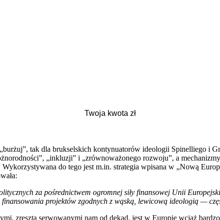
rżuj”, tak dla brukselskich kontynuatorów ideologii Spinelliego i G
żnorodności”, „inkluzji” i „zrównoważonego rozwoju”, a mechanizmy, j
h. Wykorzystywana do tego jest m.in. strategia wpisana w „Nową Euro
wała:
olitycznych za pośrednictwem ogromnej siły finansowej Unii Europejs
o finansowania projektów zgodnych z wąską, lewicową ideologią — czę
ymi, zresztą serwowanymi nam od dekad, jest w Europie wciąż bardzo m