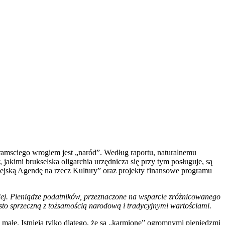
ramsciego wrogiem jest „naród”. Według raportu, naturalnemu
akimi brukselska oligarchia urzędnicza się przy tym posługuje, są
pejską Agendę na rzecz Kultury” oraz projekty finansowe programu
kiej. Pieniądze podatników, przeznaczone na wsparcie zróżnicowanego
sto sprzeczną z tożsamością narodową i tradycyjnymi wartościami.
ałe. Istnieją tylko dlatego, że są „karmione” ogromnymi pieniędzmi