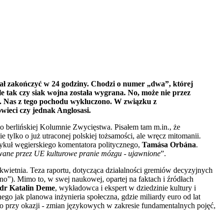
ał zakończyć w 24 godziny. Chodzi o numer „dwa”, której
ale tak czy siak wojna została wygrana. No, może nie przez
a. Nas z tego pochodu wykluczono. W związku z
wieci czy jednak Anglosasi.
o berlińskiej Kolumnie Zwycięstwa. Pisałem tam m.in., że
 tylko o już utraconej polskiej tożsamości, ale wręcz mitomanii.
tykuł węgierskiego komentatora politycznego,
Tamása Orbána
.
wane przez UE kulturowe pranie mózgu - ujawnione
”.
wietnia. Teza raportu, dotycząca działalności gremiów decyzyjnych
no”). Mimo to, w swej naukowej, opartej na faktach i źródłach
dr Katalin Deme
, wykładowca i ekspert w dziedzinie kultury i
ego jak planowa inżynieria społeczna, gdzie miliardy euro od lat
o przy okazji - zmian językowych w zakresie fundamentalnych pojęć,