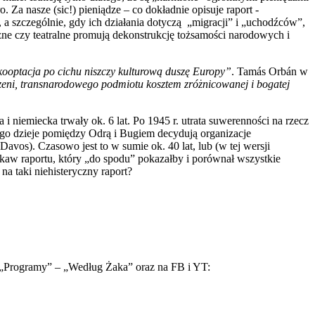
a nasze (sic!) pieniądze – co dokładnie opisuje raport -
 a szczególnie, gdy ich działania dotyczą „migracji” i „uchodźców”,
ne czy teatralne promują dekonstrukcję tożsamości narodowych i
kooptacja po cichu niszczy kulturową duszę Europy”
. Tamás Orbán w
rzeni, transnarodowego podmiotu kosztem zróżnicowanej i bogatej
i niemiecka trwały ok. 6 lat. Po 1945 r. utrata suwerenności na rzecz
otnego dzieje pomiędzy Odrą i Bugiem decydują organizacje
s). Czasowo jest to w sumie ok. 40 lat, lub (w tej wersji
ekaw raportu, który „do spodu” pokazałby i porównał wszystkie
na taki niehisteryczny raport?
e „Programy” – „Według Żaka” oraz na FB i YT: