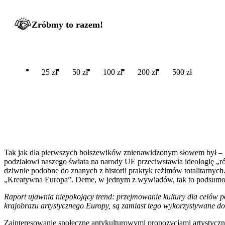
Zróbmy to razem!
25 zł
50 zł
100 zł
200 zł
500 zł
Tak jak dla pierwszych bolszewików znienawidzonym słowem był – „bu
podziałowi naszego świata na narody UE przeciwstawia ideologię „ró
dziwnie podobne do znanych z historii praktyk reżimów totalitarnyc
„Kreatywna Europa”. Deme, w jednym z wywiadów, tak to podsumo
Raport ujawnia niepokojący trend: przejmowanie kultury dla celów p
krajobrazu artystycznego Europy, są zamiast tego wykorzystywane d
Zainteresowanie społeczne antykulturowymi propozycjami artystyczn