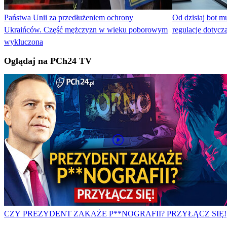
Państwa Unii za przedłużeniem ochrony
Od dzisiaj bot m
Ukraińców. Część mężczyzn w wieku poborowym
regulacje dotyc
wykluczona
Oglądaj na PCh24 TV
CZY PREZYDENT ZAKAŻE P**NOGRAFII? PRZYŁĄCZ SIĘ!