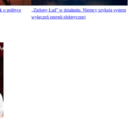
k o polityce
„Zielony Ład” w działaniu. Niemcy szykują system
wyłączeń energii elektrycznej