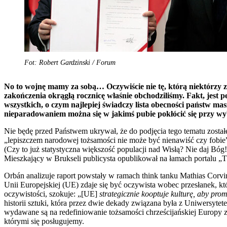
Fot: Robert Gardzinski / Forum
No to wojnę mamy za sobą… Oczywiście nie tę, którą niektórzy 
zakończenia okrągłą rocznicę właśnie obchodziliśmy. Fakt, jest p
wszystkich, o czym najlepiej świadczy lista obecności państw 
nieparadowaniem można się w jakimś pubie pokłócić się przy wyb
Nie będę przed Państwem ukrywał, że do podjęcia tego tematu został
„lepiszczem narodowej tożsamości nie może być nienawiść czy fobie”,
(Czy to już statystyczna większość populacji nad Wisłą? Nie daj Bó
Mieszkający w Brukseli publicysta opublikował na łamach portalu „T
Orbán analizuje raport powstały w ramach think tanku Mathias Corv
Unii Europejskiej (UE) zdaje się być oczywista wobec przesłanek, kt
oczywistości, szokuje: „[UE]
strategicznie kooptuje kulturę, aby pr
historii sztuki, która przez dwie dekady związana była z Uniwersytet
wydawane są na redefiniowanie tożsamości chrześcijańskiej Europy 
którymi się posługujemy.