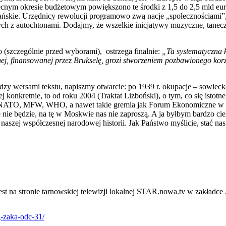
m okresie budżetowym powiększono te środki z 1,5 do 2,5 mld euro. Z
ijańskie. Urzędnicy rewolucji programowo zwą nacje „społecznościami”,
ch z autochtonami. Dodajmy, że wszelkie inicjatywy muzyczne, tanecz
 (szczególnie przed wyborami), ostrzega finalnie:
„Ta systematyczna 
znej, finansowanej przez Brukselę, grozi stworzeniem pozbawionego ko
ędzy wersami tekstu, napiszmy otwarcie: po 1939 r. okupacje – sowiecka 
iej konkretnie, to od roku 2004 (Traktat Lizboński), o tym, co się ist
NATO, MFW, WHO, a nawet takie gremia jak Forum Ekonomiczne w Davo
 nie będzie, na tę w Moskwie nas nie zaproszą. A ja byłbym bardzo ci
szej współczesnej narodowej historii. Jak Państwo myślicie, stać nas 
est na stronie tarnowskiej telewizji lokalnej STAR.nowa.tv w zakładc
-zaka-odc-31/