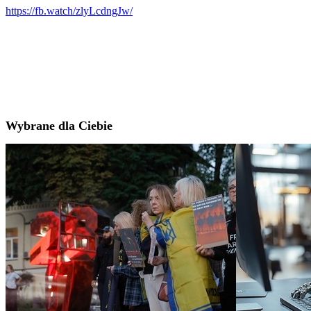
https://fb.watch/zlyLcdngJw/
Wybrane dla Ciebie