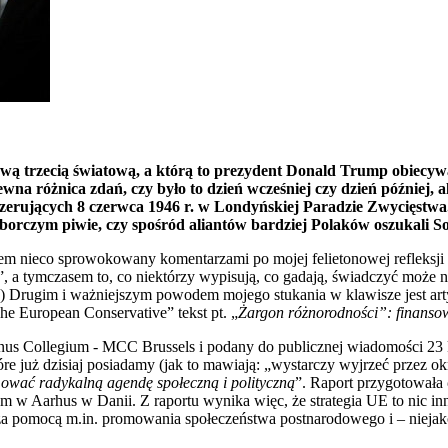
zwą trzecią światową, a którą to prezydent Donald Trump obiecyw
ewna różnica zdań, czy było to dzień wcześniej czy dzień później, 
maszerujących 8 czerwca 1946 r. w Londyńskiej Paradzie Zwycięstw
orczym piwie, czy spośród aliantów bardziej Polaków oszukali So
em nieco sprowokowany komentarzami po mojej felietonowej refleksji 
 a tymczasem to, co niektórzy wypisują, co gadają, świadczyć może nie
g!) Drugim i ważniejszym powodem mojego stukania w klawisze jest ar
he European Conservative” tekst pt. „
Żargon różnorodności”: finanso
inus Collegium - MCC Brussels i podany do publicznej wiadomości 23 k
óre już dzisiaj posiadamy (jak to mawiają: „wystarczy wyjrzeć przez ok
omować radykalną agendę społeczną i polityczną
”. Raport przygotowała
em w Aarhus w Danii. Z raportu wynika więc, że strategia UE to nic inn
za pomocą m.in. promowania społeczeństwa postnarodowego i – niejak