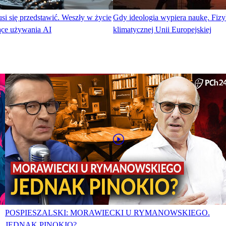
usi się przedstawić. Weszły w życie
Gdy ideologia wypiera naukę. Fizy
zące używania AI
klimatycznej Unii Europejskiej
POSPIESZALSKI: MORAWIECKI U RYMANOWSKIEGO.
JEDNAK PINOKIO?