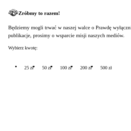
Zróbmy to razem!
Będziemy mogli trwać w naszej walce o Prawdę wyłącznie
publikacje, prosimy o wsparcie misji naszych mediów.
Wybierz kwotę:
25 zł
50 zł
100 zł
200 zł
500 zł