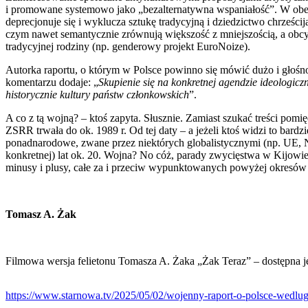
i promowane systemowo jako „bezalternatywna wspaniałość”. W obecny
deprecjonuje się i wyklucza sztukę tradycyjną i dziedzictwo chrześc
czym nawet semantycznie zrównują większość z mniejszością, a obcy
tradycyjnej rodziny (np. genderowy projekt EuroNoize).
Autorka raportu, o którym w Polsce powinno się mówić dużo i głośno
komentarzu dodaje: „
Skupienie się na konkretnej agendzie ideologic
historycznie kultury państw członkowskich
”.
A co z tą wojną? – ktoś zapyta. Słusznie. Zamiast szukać treści pomi
ZSRR trwała do ok. 1989 r. Od tej daty – a jeżeli ktoś widzi to bardz
ponadnarodowe, zwane przez niektórych globalistycznymi (np. UE, 
konkretnej) lat ok. 20. Wojna? No cóż, parady zwycięstwa w Kijowie
minusy i plusy, całe za i przeciw wypunktowanych powyżej okresów na
Tomasz A. Żak
Filmowa wersja felietonu Tomasza A. Żaka „Żak Teraz” – dostępna j
https://www.starnowa.tv/2025/05/02/wojenny-raport-o-polsce-wedlug