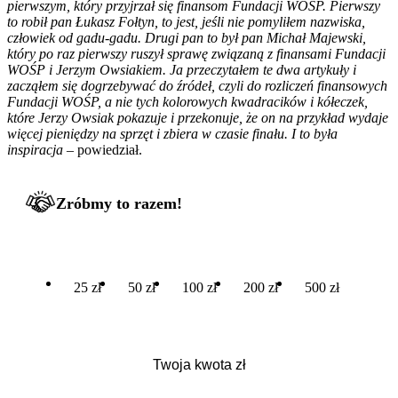
pierwszym, który przyjrzał się finansom Fundacji WOŚP. Pierwszy
to robił pan Łukasz Fołtyn, to jest, jeśli nie pomyliłem nazwiska,
człowiek od gadu-gadu. Drugi pan to był pan Michał Majewski,
który po raz pierwszy ruszył sprawę związaną z finansami Fundacji
WOŚP i Jerzym Owsiakiem. Ja przeczytałem te dwa artykuły i
zacząłem się dogrzebywać do źródeł, czyli do rozliczeń finansowych
Fundacji WOŚP, a nie tych kolorowych kwadracików i kółeczek,
które Jerzy Owsiak pokazuje i przekonuje, że on na przykład wydaje
więcej pieniędzy na sprzęt i zbiera w czasie finału. I to była
inspiracja
– powiedział.
Zróbmy to razem!
25 zł
50 zł
100 zł
200 zł
500 zł