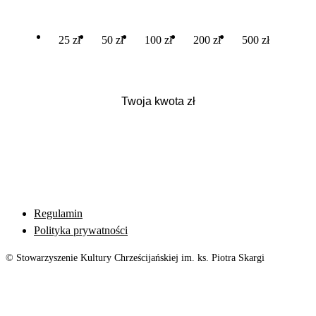
25 zł
50 zł
100 zł
200 zł
500 zł
Regulamin
Polityka prywatności
© Stowarzyszenie Kultury Chrześcijańskiej im. ks. Piotra Skargi