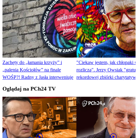
Zachęty do „łamania krzyży” i
"Ciekaw jestem, jak chłopaki si
„palenia Kościołów” na finale
rozliczą". Jerzy Owsiak "gratul
WOŚP?! Radny z Jasła interweniuje
rekordowej zbiórki charytatywn
Oglądaj na PCh24 TV