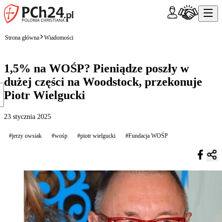
Strona główna
Wiadomości
1,5% na WOŚP? Pieniądze poszły w
dużej części na Woodstock, przekonuje
Piotr Wielgucki
23 stycznia 2025
#jerzy owsiak
#wośp
#piotr wielgucki
#Fundacja WOŚP