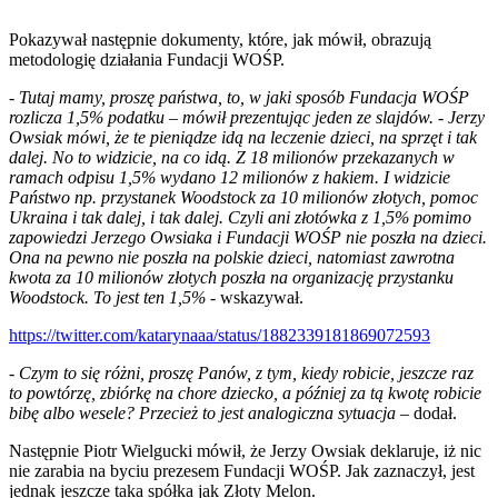
Pokazywał następnie dokumenty, które, jak mówił, obrazują
metodologię działania Fundacji WOŚP.
-
Tutaj mamy, proszę państwa, to, w jaki sposób Fundacja WOŚP
rozlicza 1,5% podatku – mówił prezentując jeden ze slajdów. - Jerzy
Owsiak mówi, że te pieniądze idą na leczenie dzieci, na sprzęt i tak
dalej. No to widzicie, na co idą. Z 18 milionów przekazanych w
ramach odpisu 1,5% wydano 12 milionów z hakiem. I widzicie
Państwo np. przystanek Woodstock za 10 milionów złotych, pomoc
Ukraina i tak dalej, i tak dalej. Czyli ani złotówka z 1,5% pomimo
zapowiedzi Jerzego Owsiaka i Fundacji WOŚP nie poszła na dzieci.
Ona na pewno nie poszła na polskie dzieci, natomiast zawrotna
kwota za 10 milionów złotych poszła na organizację przystanku
Woodstock. To jest ten 1,5%
- wskazywał.
https://twitter.com/katarynaaa/status/1882339181869072593
-
Czym to się różni, proszę Panów, z tym, kiedy robicie, jeszcze raz
to powtórzę, zbiórkę na chore dziecko, a później za tą kwotę robicie
bibę albo wesele? Przecież to jest analogiczna sytuacja
– dodał.
Następnie Piotr Wielgucki mówił, że Jerzy Owsiak deklaruje, iż nic
nie zarabia na byciu prezesem Fundacji WOŚP. Jak zaznaczył, jest
jednak jeszcze taka spółka jak Złoty Melon.