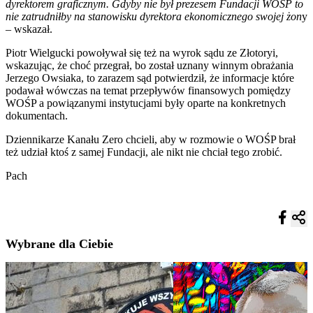
dyrektorem graficznym. Gdyby nie był prezesem Fundacji WOŚP to
nie zatrudniłby na stanowisku dyrektora ekonomicznego swojej żon
y
– wskazał.
Piotr Wielgucki powoływał się też na wyrok sądu ze Złotoryi,
wskazując, że choć przegrał, bo został uznany winnym obrażania
Jerzego Owsiaka, to zarazem sąd potwierdził, że informacje które
podawał wówczas na temat przepływów finansowych pomiędzy
WOŚP a powiązanymi instytucjami były oparte na konkretnych
dokumentach.
Dziennikarze Kanału Zero chcieli, aby w rozmowie o WOŚP brał
też udział ktoś z samej Fundacji, ale nikt nie chciał tego zrobić.
Pach
Wybrane dla Ciebie