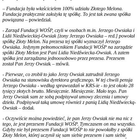
–
Fundacja była właścicielem 100% udziału Złotego Melona.
Fundacja praktycznie założyła tę spółkę. To jest tak zwana spółka
powiązana
– powiedział.
-
Zarząd Fundacji WOŚP, czyli w osobach m.in. Jerzego Owsiaka i
Lidii Niedźwieckiej-Owsiak [żony Jerzego Owsiaka – red.] powołał
spółkę Złoty Melon. Na prezesa tej spółki wyznaczył Jerzego
Owsiaka. Jedynym pełnomocnikiem Fundacji WOŚP na zarządzie
spółki Złoty Melon jest Pani Lidia Niedźwiecka-Owsiak. A zatem
spółka jest zarządzana jednoosobowo przez prezesa. Prezesem
został Pan Jerzy Owsia
k – mówił.
-
Pierwsze, co zrobił to jako Jerzy Owsiak zatrudnił Jerzego
Owsiaka na stanowisku dyrektora graficznego. W tej chwili pensja
Jerzego Owsiaka - według sprawozdań w KRS-ie - to jest około 28
tysięcy złotych brutto. Miesięcznie. Miesięcznie. Mało tego. Pan
Jerzy Owsiak sam ze sobą podpisywał umowy zlecenia i umowy
dzieła. Podpisywał taką umowę również z panią Lidią Niedźwiecką-
Owsiak
– dodał.
-
Oczywiście można powiedzieć, że pan Jerzy Owsiak nie ma nic z
tego, że jest prezesem Fundacji WOŚP. Tymczasem on ma wszystko.
Gdyby nie był prezesem Fundacji WOŚP to nie powołałby z spółki
Złoty Melon, której uczynił się sam siebie prezesem i sam siebie