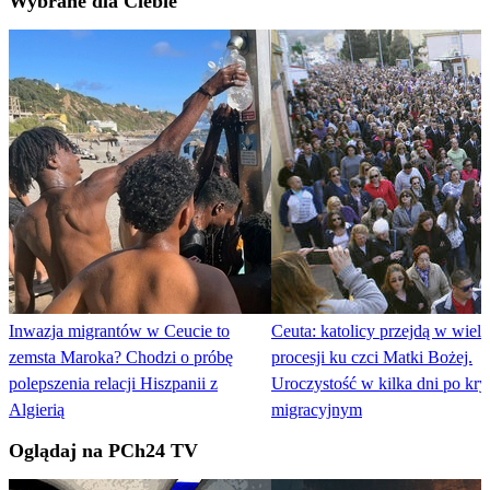
Wybrane dla Ciebie
Inwazja migrantów w Ceucie to
Ceuta: katolicy przejdą w wielk
zemsta Maroka? Chodzi o próbę
procesji ku czci Matki Bożej.
polepszenia relacji Hiszpanii z
Uroczystość w kilka dni po kry
Algierią
migracyjnym
Oglądaj na PCh24 TV