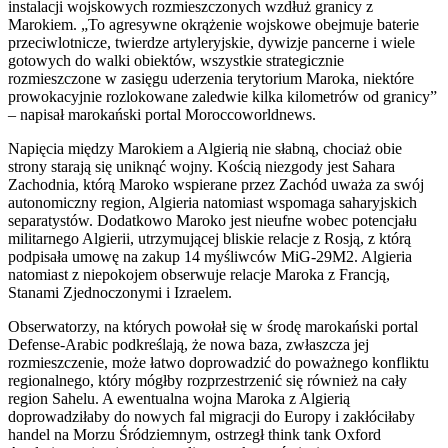
instalacji wojskowych rozmieszczonych wzdłuż granicy z
Marokiem. „To agresywne okrążenie wojskowe obejmuje baterie
przeciwlotnicze, twierdze artyleryjskie, dywizje pancerne i wiele
gotowych do walki obiektów, wszystkie strategicznie
rozmieszczone w zasięgu uderzenia terytorium Maroka, niektóre
prowokacyjnie rozlokowane zaledwie kilka kilometrów od granicy”
– napisał marokański portal Moroccoworldnews.
Napięcia między Marokiem a Algierią nie słabną, chociaż obie
strony starają się uniknąć wojny. Kością niezgody jest Sahara
Zachodnia, którą Maroko wspierane przez Zachód uważa za swój
autonomiczny region, Algieria natomiast wspomaga saharyjskich
separatystów. Dodatkowo Maroko jest nieufne wobec potencjału
militarnego Algierii, utrzymującej bliskie relacje z Rosją, z którą
podpisała umowę na zakup 14 myśliwców MiG-29M2. Algieria
natomiast z niepokojem obserwuje relacje Maroka z Francją,
Stanami Zjednoczonymi i Izraelem.
Obserwatorzy, na których powołał się w środę marokański portal
Defense-Arabic podkreślają, że nowa baza, zwłaszcza jej
rozmieszczenie, może łatwo doprowadzić do poważnego konfliktu
regionalnego, który mógłby rozprzestrzenić się również na cały
region Sahelu. A ewentualna wojna Maroka z Algierią
doprowadziłaby do nowych fal migracji do Europy i zakłóciłaby
handel na Morzu Śródziemnym, ostrzegł think tank Oxford