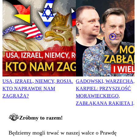
USA, IZRAEL, NIEMCY, ROSJA.
GADOWSKI, WARZECHA,
KTO NAPRAWDĘ NAM
KARPIEL: PRZYSZŁOŚĆ
ZAGRAŻA?
MORAWIECKIEGO,
ZABŁĄKANA RAKIETA I
WIELKA PODMIANA
Zróbmy to razem!
Będziemy mogli trwać w naszej walce o Prawdę