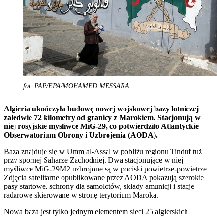
fot. PAP/EPA/MOHAMED MESSARA
Algieria ukończyła budowę nowej wojskowej bazy lotniczej
zaledwie 72 kilometry od granicy z Marokiem. Stacjonują w
niej rosyjskie myśliwce MiG-29, co potwierdziło Atlantyckie
Obserwatorium Obrony i Uzbrojenia (AODA).
Baza znajduje się w Umm al-Assal w pobliżu regionu Tinduf tuż
przy spornej Saharze Zachodniej. Dwa stacjonujące w niej
myśliwce MiG-29M2 uzbrojone są w pociski powietrze-powietrze.
Zdjęcia satelitarne opublikowane przez AODA pokazują szerokie
pasy startowe, schrony dla samolotów, składy amunicji i stacje
radarowe skierowane w stronę terytorium Maroka.
Nowa baza jest tylko jednym elementem sieci 25 algierskich