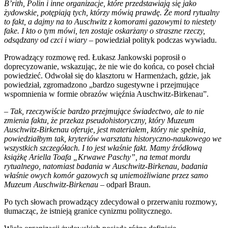
B’rith, Polin i inne organizacje, które przedstawiają się jako
żydowskie, potępiają tych, którzy mówią prawdę. Że mord rytualny
to fakt, a dajmy na to Auschwitz z komorami gazowymi to niestety
fake. I kto o tym mówi, ten zostaje oskarżany o straszne rzeczy,
odsądzany od czci i wiary
– powiedział polityk podczas wywiadu.
Prowadzący rozmowę red. Łukasz Jankowski poprosił o
doprecyzowanie, wskazując, że nie wie do końca, co poseł chciał
powiedzieć. Odwołał się do klasztoru w Harmenżach, gdzie, jak
powiedział, zgromadzono „bardzo sugestywne i przejmujące
wspomnienia w formie obrazów więźnia Auschwitz-Birkenau”.
–
Tak, rzeczywiście bardzo przejmujące świadectwo, ale to nie
zmienia faktu, że przekaz pseudohistoryczny, który Muzeum
Auschwitz-Birkenau oferuje, jest materiałem, który nie spełnia,
powiedziałbym tak, kryteriów warsztatu historyczno-naukowego we
wszystkich szczegółach. I to jest właśnie fakt. Mamy źródłową
książkę Ariella Toafa „Krwawe Paschy”, na temat mordu
rytualnego, natomiast badania w Auschwitz-Birkenau, badania
właśnie owych komór gazowych są uniemożliwiane przez samo
Muzeum Auschwitz-Birkenau
– odparł Braun.
Po tych słowach prowadzący zdecydował o przerwaniu rozmowy,
tłumacząc, że istnieją granice cynizmu politycznego.