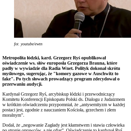
fot. youtube/ewtn
Metropolita łódzki, kard. Grzegorz Ryś opublikował
oświadczenie ws. słów europosła Grzegorza Brauna, które
padły w wywiadzie dla Radia Wnet. Polityk dokonał skrótu
myślowego, sugerując, że "komory gazowe w Auschwitz to
fake". Po tych słowach prowadzący program zdecydował o
przerwaniu audycji.
Kardynał Grzegorz Ryś, arcybiskup łódzki i przewodniczący
Komitetu Konferencji Episkopatu Polski ds. Dialogu z Judaizmem
w krótkim oświadczeniu przypomniał, że „antysemityzm w każdej
postaci jest, zgodnie z nauczaniem Kościoła, grzechem i złem
moralnym”.
Dodał, że „negowanie Zagłady jest kłamstwem i stawia człowieka
po stronie oprawców, a nie ofiar”. Oświadczenie to kardynał Ryś