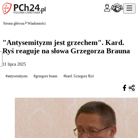
Strona główna
Wiadomości
"Antysemityzm jest grzechem". Kard.
Ryś reaguje na słowa Grzegorza Brauna
11 lipca 2025
#antysemityzm
#grzegorz braun
#kard. Grzegorz Ryś