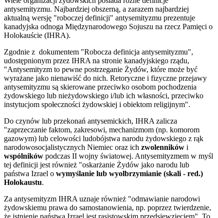
Wiele organizacji żydowskich posiada różne definicje
antysemityzmu. Najbardziej obszerną, a zarazem najbardziej
aktualną wersję "roboczej definicji" antysemityzmu prezentuje
kanadyjska odnoga Międzynarodowego Sojuszu na rzecz Pamięci o
Holokauście (IHRA).
Zgodnie z dokumentem "Robocza definicja antysemityzmu",
udostępnionym przez IHRA na stronie kanadyjskiego rządu,
"Antysemityzm to pewne postrzeganie Żydów, które może być
wyrażane jako nienawiść do nich. Retoryczne i fizyczne przejawy
antysemityzmu są skierowane przeciwko osobom pochodzenia
żydowskiego lub nieżydowskiego i/lub ich własności, przeciwko
instytucjom społeczności żydowskiej i obiektom religijnym".
Do czynów lub przekonań antysemickich, IHRA zalicza
"zaprzeczanie faktom, zakresowi, mechanizmom (np. komorom
gazowym) lub celowości ludobójstwa narodu żydowskiego z rąk
narodowosocjalistycznych Niemiec oraz ich
zwolenników
i
wspólników
podczas II wojny światowej. Antysemityzmem w myśl
tej definicji jest również "oskarżanie Żydów jako narodu lub
państwa Izrael o
wymyślanie lub wyolbrzymianie (skali - red.)
Holokaustu
.
Za antysemityzm IHRA uznaje również "odmawianie narodowi
żydowskiemu prawa do samostanowienia, np. poprzez twierdzenie,
że istnienie państwa Izrael jest rasistowskim przedsięwzięciem". To