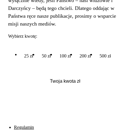
wyłącznie wtedy, jeśli Państwo – nasi widzowie i
Darczyńcy – będą tego chcieli. Dlatego oddając w
Państwa ręce nasze publikacje, prosimy o wsparcie
misji naszych mediów.
Wybierz kwotę:
25 zł
50 zł
100 zł
200 zł
500 zł
Regulamin