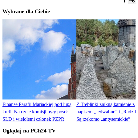
Wybrane dla Ciebie
Finanse Parafii Mariackiej pod lupą
Z Treblinki znikną kamienie z
kurii. Na czele komisji były poseł
napisem „Jedwabne” i „Radził
SLD i wieloletni członek PZPR
Są rzekomo „antysemickie”
Oglądaj na PCh24 TV