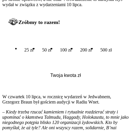
wydał w związku z wydarzeniami 10 lipca.
Zróbmy to razem!
25 zł
50 zł
100 zł
200 zł
500 zł
W czwartek 10 lipca, w rocznicę wydarzeń w Jedwabnem,
Grzegorz Braun był gościem audycji w Radiu Wnet.
–
Kiedy trzeba rzucać kamieniem i rytualnie rozdzierać straty i
upominać o kłamstwa Talmudu, Haggady, Holokaustu, to mnie jako
niegodnego potępia blisko 120 organizacji żydowskich. Kto by
pomyślał, że aż tyle? Ale oni wszyscy razem, solidarnie, B’nai