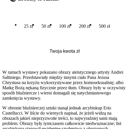
25 zł
50 zł
100 zł
200 zł
500 zł
W ramach wystawy pokazano obrazy ateistycznego artysty Andrei
Saltiniego. Przedstawiały między innymi ciało Pana Jezusa
Chrystusa na krzyżu wykorzystywane przez homoseksualistę; albo
Matkę Bożą nękaną fizycznie przez tłum. Obrazy były w oczywisty
sposób bluźniercze i wierni domagali się natychmiastowego
zamknięcia wystawy.
W obronie bluźnierczej sztuki stanął jednak arcybiskup Erio
Castellucci. W liście do wiernych napisał, że jeżeli widzą na
obrazach jakieś nieprzyzwoite treści, to najwyraźniej sami mają
problem. Obrazy były tymczasem całkowicie niedwuznaczne; list
arcybiskupa stanowił ewidentne szyderstwo z oburzonych