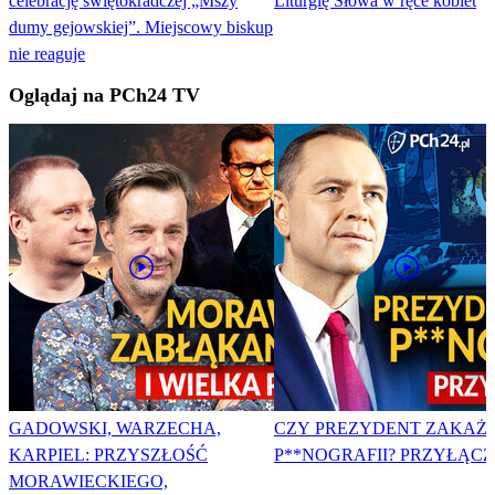
celebrację świętokradczej „Mszy
Liturgię Słowa w ręce kobiet
dumy gejowskiej”. Miejscowy biskup
nie reaguje
Oglądaj na PCh24 TV
GADOWSKI, WARZECHA,
CZY PREZYDENT ZAKAŻ
KARPIEL: PRZYSZŁOŚĆ
P**NOGRAFII? PRZYŁĄCZ 
MORAWIECKIEGO,