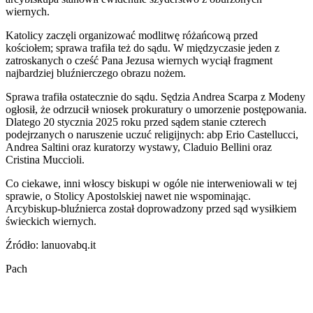
wiernych.
Katolicy zaczęli organizować modlitwę różańcową przed
kościołem; sprawa trafiła też do sądu. W międzyczasie jeden z
zatroskanych o cześć Pana Jezusa wiernych wyciął fragment
najbardziej bluźnierczego obrazu nożem.
Sprawa trafiła ostatecznie do sądu. Sędzia Andrea Scarpa z Modeny
ogłosił, że odrzucił wniosek prokuratury o umorzenie postępowania.
Dlatego 20 stycznia 2025 roku przed sądem stanie czterech
podejrzanych o naruszenie uczuć religijnych: abp Erio Castellucci,
Andrea Saltini oraz kuratorzy wystawy, Claduio Bellini oraz
Cristina Muccioli.
Co ciekawe, inni włoscy biskupi w ogóle nie interweniowali w tej
sprawie, o Stolicy Apostolskiej nawet nie wspominając.
Arcybiskup-bluźnierca został doprowadzony przed sąd wysiłkiem
świeckich wiernych.
Źródło: lanuovabq.it
Pach