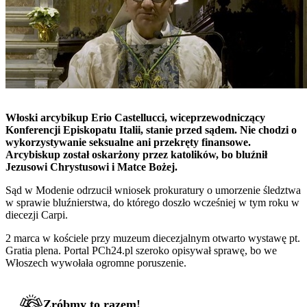
Włoski arcybikup Erio Castellucci, wiceprzewodniczący
Konferencji Episkopatu Italii, stanie przed sądem. Nie chodzi o
wykorzystywanie seksualne ani przekręty finansowe.
Arcybiskup został oskarżony przez katolików, bo bluźnił
Jezusowi Chrystusowi i Matce Bożej.
Sąd w Modenie odrzucił wniosek prokuratury o umorzenie śledztwa
w sprawie bluźnierstwa, do którego doszło wcześniej w tym roku w
diecezji Carpi.
2 marca w kościele przy muzeum diecezjalnym otwarto wystawę pt.
Gratia plena. Portal PCh24.pl szeroko opisywał sprawę, bo we
Włoszech wywołała ogromne poruszenie.
Zróbmy to razem!