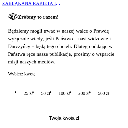
ZABŁĄKANA RAKIETA I
WIELKA PODMIANA
Zróbmy to razem!
Będziemy mogli trwać w naszej walce o Prawdę
wyłącznie wtedy, jeśli Państwo – nasi widzowie i
Darczyńcy – będą tego chcieli. Dlatego oddając w
Państwa ręce nasze publikacje, prosimy o wsparcie
misji naszych mediów.
Wybierz kwotę:
25 zł
50 zł
100 zł
200 zł
500 zł