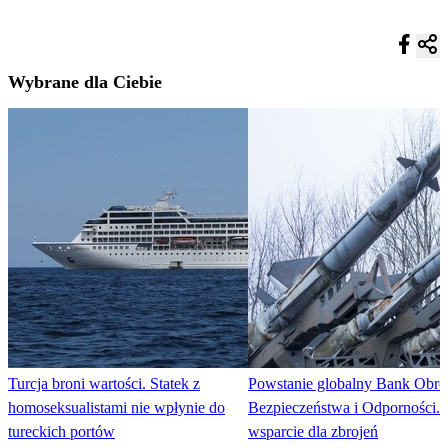
Wybrane dla Ciebie
Turcja broni wartości. Statek z
Powstanie globalny Bank Obro
homoseksualistami nie wpłynie do
Bezpieczeństwa i Odporności. 
tureckich portów
wsparcie dla zbrojeń