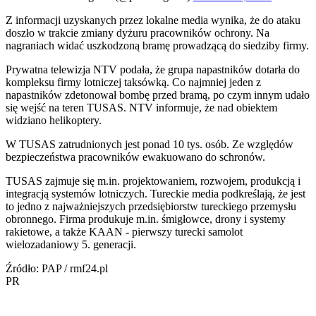
Z informacji uzyskanych przez lokalne media wynika, że do ataku
doszło w trakcie zmiany dyżuru pracowników ochrony. Na
nagraniach widać uszkodzoną bramę prowadzącą do siedziby firmy.
Prywatna telewizja NTV podała, że grupa napastników dotarła do
kompleksu firmy lotniczej taksówką. Co najmniej jeden z
napastników zdetonował bombę przed bramą, po czym innym udało
się wejść na teren TUSAS. NTV informuje, że nad obiektem
widziano helikoptery.
W TUSAS zatrudnionych jest ponad 10 tys. osób. Ze względów
bezpieczeństwa pracowników ewakuowano do schronów.
TUSAS zajmuje się m.in. projektowaniem, rozwojem, produkcją i
integracją systemów lotniczych. Tureckie media podkreślają, że jest
to jedno z najważniejszych przedsiębiorstw tureckiego przemysłu
obronnego. Firma produkuje m.in. śmigłowce, drony i systemy
rakietowe, a także KAAN - pierwszy turecki samolot
wielozadaniowy 5. generacji.
Źródło: PAP / rmf24.pl
PR