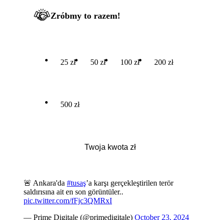
Zróbmy to razem!
25 zł
50 zł
100 zł
200 zł
500 zł
🚨 Ankara'da
#tusaş
’a karşı gerçekleştirilen terör
saldırısına ait en son görüntüler..
pic.twitter.com/fFjc3QMRxI
— Prime Digitale (@primedigitale)
October 23, 2024