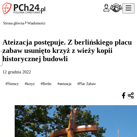
Strona główna
Wiadomości
Ateizacja postępuje. Z berlińskiego placu
zabaw usunięto krzyż z wieży kopii
historycznej budowli
12 grudnia 2022
#Niemcy
#krzyż
#Berlin
#ateizacja
#Plac Zabaw