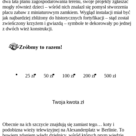
dwa lata planu zagospodarowania terenu, swoje projekty zgłaszać
mogły również dzieci – wśród nich znalazł się pomysł stworzenia
placu zabaw z miniaturowym zamkiem. Wygląd instalacji miał być
jak najbardziej zbliżony do historycznych fortyfikacji – stąd został
zwieńczony krzyżem i gwiazdą – symbole te dekorowały po jednej
z dwóch wież konstrukcji.
Zróbmy to razem!
25 zł
50 zł
100 zł
200 zł
500 zł
Obecnie na ich szczycie znajdują się zamiast tego… koty i
podobizna wieży telewizyjnej na Alexanderplatz w Berlinie. To
bowiem zdaniem władz dzielnicy, wśród których prym wiedzie