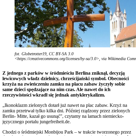
fot. Globetrotter19, CC BY-SA 3.0
<https://creativecommons.org/licenses/by-sa/3.0>, via Wikimedia Co
Z jednego z parków w śródmieściu Berlina zniknął, decyzją
lewicowych władz dzielnicy, chrześcijański symbol. Obecności
krzyża na zwieńczeniu zamku na placu zabaw życzyły sobie
same dzieci spędzające na nim czas. Ale nawet do ich
rzeczywistości wkradł się jednak antyklerykalizm.
„Ikonoklazm zielonych dotarł już nawet na plac zabaw. Krzyż na
zamku przetrwał tylko kilka dni. Później rządzony przez zielonych
Berlin- Mitte, kazał go usunąć”, czytamy na lamach niemiecko-
języcznego portalu jungefreiheit.de.
Chodzi o śródmiejski Monbijou Park – w trakcie tworzonego przez