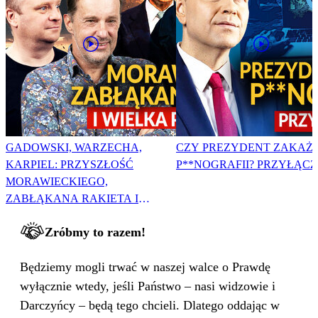
GADOWSKI, WARZECHA,
CZY PREZYDENT ZAKAŻ
KARPIEL: PRZYSZŁOŚĆ
P**NOGRAFII? PRZYŁĄCZ 
MORAWIECKIEGO,
ZABŁĄKANA RAKIETA I
WIELKA PODMIANA
Zróbmy to razem!
Będziemy mogli trwać w naszej walce o Prawdę
wyłącznie wtedy, jeśli Państwo – nasi widzowie i
Darczyńcy – będą tego chcieli. Dlatego oddając w