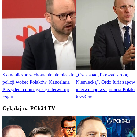
Skandaliczne zachowanie niemieckiej
„Czas spacyfikować stronę
policji wobec Polaków. Kancelaria
Niemiecką”. Ordo Iuris zapowi
Prezydenta domaga się interwencji
interwencję ws. pobicia Polakó
rządu
krzyżem
Oglądaj na PCh24 TV