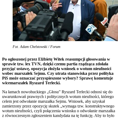
Fot. Adam Chelstowski / Forum
Po ogłoszonej przez Elżbietę Witek reasumpcji głosowania w
sprawie tzw. lex TVN, dzięki czemu partia rządząca zdołała
przyjąć ustawę, opozycja złożyła wniosek o wotum nieufności
wobec marszałek Sejmu. Czy utrata stanowiska przez polityka
PiS może oznaczać przyspieszone wybory? Sprawę komentuje
wicemarszałek Ryszard Terlecki.
Na łamach nowohuckiego „Głosu” Ryszard Terlecki odnosi się do
uwarunkowań prawnych i politycznych wotum nieufności, którego
celem jest odwołanie marszałka Sejmu. Wniosek, aby uzyskał
zamierzony przez opozycję skutek „wymaga tzw. konstruktywnego
wotum nieufności, czyli połączenia wniosku o odwołanie marszałka
z równoczesnym zgłoszeniem kandydata na tę funkcję. Aby to było