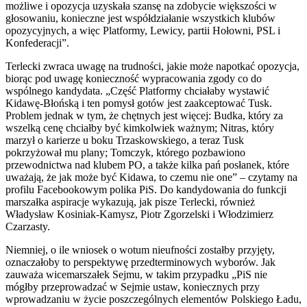
możliwe i opozycja uzyskała szansę na zdobycie większości w
głosowaniu, konieczne jest współdziałanie wszystkich klubów
opozycyjnych, a więc Platformy, Lewicy, partii Hołowni, PSL i
Konfederacji”.
Terlecki zwraca uwagę na trudności, jakie może napotkać opozycja,
biorąc pod uwagę konieczność wypracowania zgody co do
wspólnego kandydata. „Część Platformy chciałaby wystawić
Kidawę-Błońską i ten pomysł gotów jest zaakceptować Tusk.
Problem jednak w tym, że chętnych jest więcej: Budka, który za
wszelką cenę chciałby być kimkolwiek ważnym; Nitras, który
marzył o karierze u boku Trzaskowskiego, a teraz Tusk
pokrzyżował mu plany; Tomczyk, którego pozbawiono
przewodnictwa nad klubem PO, a także kilka pań posłanek, które
uważają, że jak może być Kidawa, to czemu nie one” – czytamy na
profilu Facebookowym polika PiS. Do kandydowania do funkcji
marszałka aspiracje wykazują, jak pisze Terlecki, również
Władysław Kosiniak-Kamysz, Piotr Zgorzelski i Włodzimierz
Czarzasty.
Niemniej, o ile wniosek o wotum nieufności zostałby przyjęty,
oznaczałoby to perspektywę przedterminowych wyborów. Jak
zauważa wicemarszałek Sejmu, w takim przypadku „PiS nie
mógłby przeprowadzać w Sejmie ustaw, koniecznych przy
wprowadzaniu w życie poszczególnych elementów Polskiego Ładu,