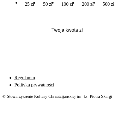
25 zł
50 zł
100 zł
200 zł
500 zł
Regulamin
Polityka prywatności
© Stowarzyszenie Kultury Chrześcijańskiej im. ks. Piotra Skargi