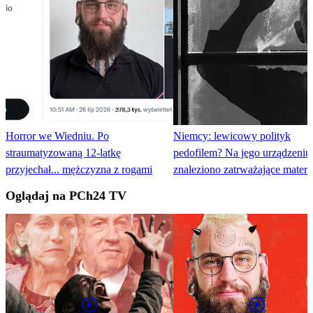
Horror we Wiedniu. Po
Niemcy: lewicowy polityk
straumatyzowaną 12-latkę
pedofilem? Na jego urządzeniu
przyjechał... mężczyzna z rogami
znaleziono zatrważające materi
Oglądaj na PCh24 TV