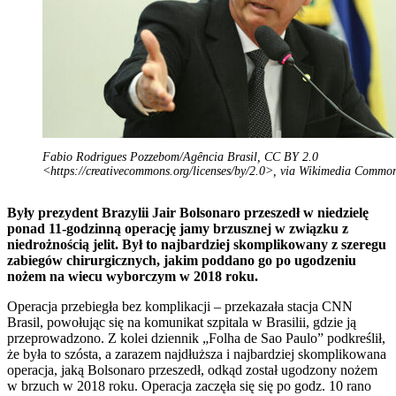
Fabio Rodrigues Pozzebom/Agência Brasil, CC BY 2.0
<https://creativecommons.org/licenses/by/2.0>, via Wikimedia Commo
Były prezydent Brazylii Jair Bolsonaro przeszedł w niedzielę
ponad 11-godzinną operację jamy brzusznej w związku z
niedrożnością jelit. Był to najbardziej skomplikowany z szeregu
zabiegów chirurgicznych, jakim poddano go po ugodzeniu
nożem na wiecu wyborczym w 2018 roku.
Operacja przebiegła bez komplikacji – przekazała stacja CNN
Brasil, powołując się na komunikat szpitala w Brasilii, gdzie ją
przeprowadzono. Z kolei dziennik „Folha de Sao Paulo” podkreślił,
że była to szósta, a zarazem najdłuższa i najbardziej skomplikowana
operacja, jaką Bolsonaro przeszedł, odkąd został ugodzony nożem
w brzuch w 2018 roku. Operacja zaczęła się się po godz. 10 rano