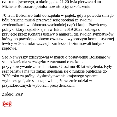
czasu miejscowego, a około godz. 21.20 była pierwsza dama
Michelle Bolsonaro poinformowała o jej zakończeniu.
70-letni Bolsonaro trafił do szpitala w piątek, gdy z powodu silnego
bólu brzucha musiał przerwać serię spotkań ze swoimi
zwolennikami w północno-wschodniej części kraju. Prawicowy
polityk, który rządził krajem w latach 2019-2022, zabiega o
przyjęcie przez Kongres ustawy o amnestii dla swoich sympatyków,
którzy po prawdopodobnym oszustwie wyborczym komunistycznej
lewicy w 2022 roku wszczęli zamieszki i szturmowali budynki
rządowe.
Sąd Najwyższy zdecydował w marcu o postawieniu Bolsonaro w
stan oskarżenia w związku z zarzutami o rzekome
przygotowywanie zamachu stanu. Grozi mu 40 lat więzienia. Były
szef państwa ma już zakaz ubiegania się o funkcje publiczne do
2030 roku za próby „dyskredytowania krajowego systemu
wyborczego”, ale sam zapowiada, że weźmie udział w
przyszłorocznych wyborach prezydenckich.
Źródło: PAP