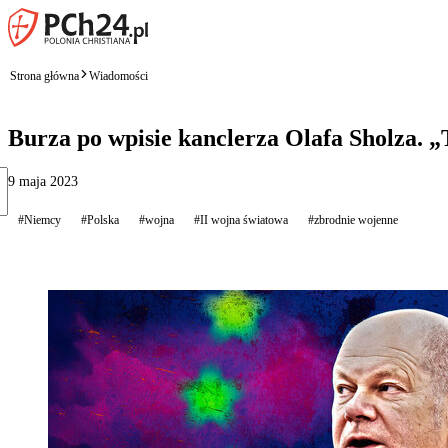
Strona główna
Wiadomości
Burza po wpisie kanclerza Olafa Sholza. „
9 maja 2023
#Niemcy
#Polska
#wojna
#II wojna światowa
#zbrodnie wojenne