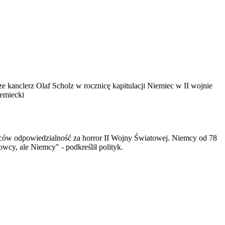
e kanclerz Olaf Scholz w rocznicę kapitulacji Niemiec w II wojnie
iemiecki
emców odpowiedzialność za horror II Wojny Światowej. Niemcy od 78
rowcy, ale Niemcy" - podkreślił polityk.