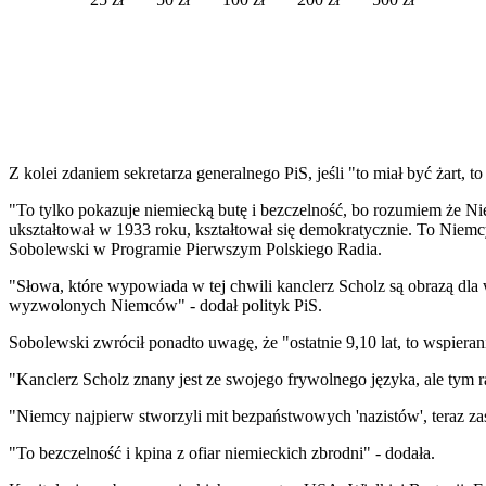
Z kolei zdaniem sekretarza generalnego PiS, jeśli "to miał być żart, t
"To tylko pokazuje niemiecką butę i bezczelność, bo rozumiem że N
ukształtował w 1933 roku, kształtował się demokratycznie. To Niemcy 
Sobolewski w Programie Pierwszym Polskiego Radia.
"Słowa, które wypowiada w tej chwili kanclerz Scholz są obrazą dla 
wyzwolonych Niemców" - dodał polityk PiS.
Sobolewski zwrócił ponadto uwagę, że "ostatnie 9,10 lat, to wspiera
"Kanclerz Scholz znany jest ze swojego frywolnego języka, ale tym r
"Niemcy najpierw stworzyli mit bezpaństwowych 'nazistów', teraz zaś 
"To bezczelność i kpina z ofiar niemieckich zbrodni" - dodała.