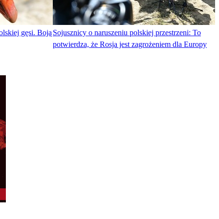
lskiej gęsi. Boją
Sojusznicy o naruszeniu polskiej przestrzeni: To
potwierdza, że Rosja jest zagrożeniem dla Europy