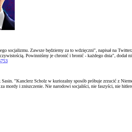
go socjalizmu. Zawsze będziemy za to wdzięczni", napisał na Twitterz
zywistością. Powinniśmy je chronić i bronić - każdego dnia", dodał n
6753
ek Sasin. "Kanclerz Scholz w kuriozalny sposób próbuje zrzucić z Ni
za mordy i zniszczenie. Nie narodowi socjaliści, nie faszyści, nie hitle