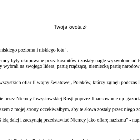
o niskiego poziomu i niskiego lotu".
iemcy były okupowane przez kosmitów i zostały nagle wyzwolone od t
wybrali na swojego lidera, partię rządzącą, niemiecką partię narodowo
wszystkich ofiar II wojny światowej, Polaków, którzy zginęli podczas
nie przez Niemcy faszystowskiej Rosji poprzez finansowanie np. gazoc
azem z mojej strony oczekiwałbym, aby te słowa zostały przez niego z
idą dalej i zaczynają przedstawiać Niemcy jako ofiarę nazizmu" - napi