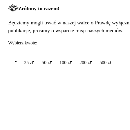
Zróbmy to razem!
Będziemy mogli trwać w naszej walce o Prawdę wyłącznie
publikacje, prosimy o wsparcie misji naszych mediów.
Wybierz kwotę:
25 zł
50 zł
100 zł
200 zł
500 zł