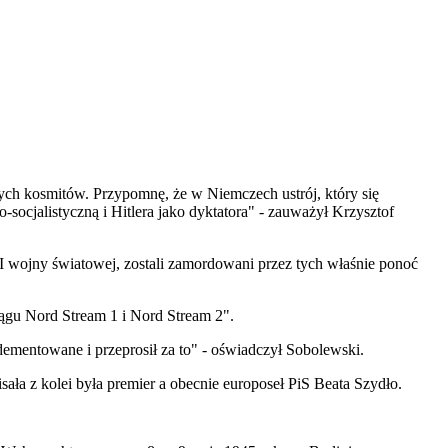
ych kosmitów. Przypomnę, że w Niemczech ustrój, który się
-socjalistyczną i Hitlera jako dyktatora" - zauważył Krzysztof
 II wojny światowej, zostali zamordowani przez tych właśnie ponoć
iągu Nord Stream 1 i Nord Stream 2".
dementowane i przeprosił za to" - oświadczył Sobolewski.
sała z kolei była premier a obecnie europoseł PiS Beata Szydło.