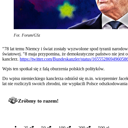
Fot. Forum/GSz
"78 lat temu Niemcy i świat zostały wyzwolone spod tyranii narodowe
światowej. "8 maja przypomina, że demokratyczne państwo nie jest oc
kanclerz.
https://twitter.com/Bundeskanzler/status/165552869496058
Wpis ten spotkał się z falą oburzenia polskich polityków.
Do wpisu niemieckiego kanclerza odniósł się m.in. wicepremier Jac
lat nie rozliczyli swoich zbrodni, nie wypłacili Polsce odszkodowania 
Zróbmy to razem!
25 zł
50 zł
100 zł
200 zł
500 zł