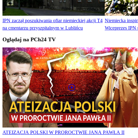
IPN zaczął poszukiwania ofiar niemieckiej akcji T4
Niemiecka inspi
na cmentarzu przyszpitalnym w Lublińcu
Wiceprezes IPN u
Oglądaj na PCh24 TV
ATEIZACJA POLSKI W PROROCTWIE JANA PAWŁA II