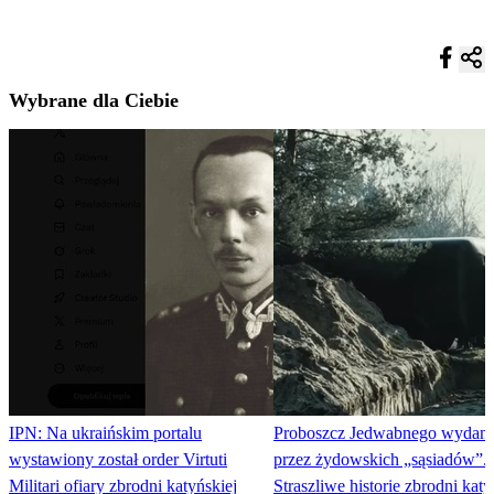
Wybrane dla Ciebie
IPN: Na ukraińskim portalu
Proboszcz Jedwabnego wydan
wystawiony został order Virtuti
przez żydowskich „sąsiadów”.
Militari ofiary zbrodni katyńskiej
Straszliwe historie zbrodni katy