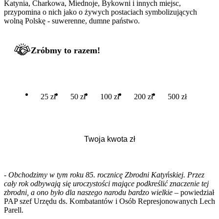
Katynia, Charkowa, Miednoje, Bykowni i innych miejsc,
przypomina o nich jako o żywych postaciach symbolizujących
wolną Polskę - suwerenne, dumne państwo.
Zróbmy to razem!
25 zł
50 zł
100 zł
200 zł
500 zł
-
Obchodzimy w tym roku 85. rocznicę Zbrodni Katyńskiej. Przez
cały rok odbywają się uroczystości mające podkreślić znaczenie tej
zbrodni, a ono było dla naszego narodu bardzo wielkie
– powiedział
PAP szef Urzędu ds. Kombatantów i Osób Represjonowanych Lech
Parell.