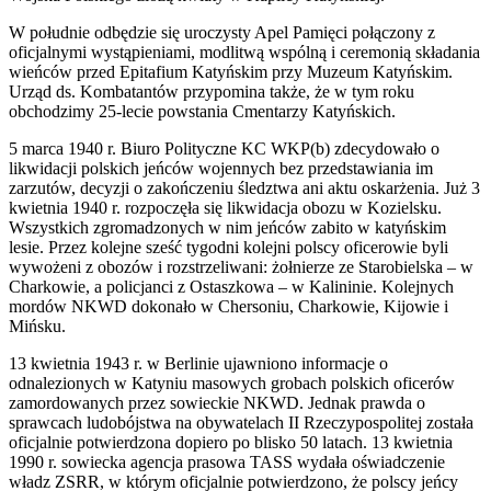
W południe odbędzie się uroczysty Apel Pamięci połączony z
oficjalnymi wystąpieniami, modlitwą wspólną i ceremonią składania
wieńców przed Epitafium Katyńskim przy Muzeum Katyńskim.
Urząd ds. Kombatantów przypomina także, że w tym roku
obchodzimy 25-lecie powstania Cmentarzy Katyńskich.
5 marca 1940 r. Biuro Polityczne KC WKP(b) zdecydowało o
likwidacji polskich jeńców wojennych bez przedstawiania im
zarzutów, decyzji o zakończeniu śledztwa ani aktu oskarżenia. Już 3
kwietnia 1940 r. rozpoczęła się likwidacja obozu w Kozielsku.
Wszystkich zgromadzonych w nim jeńców zabito w katyńskim
lesie. Przez kolejne sześć tygodni kolejni polscy oficerowie byli
wywożeni z obozów i rozstrzeliwani: żołnierze ze Starobielska – w
Charkowie, a policjanci z Ostaszkowa – w Kalininie. Kolejnych
mordów NKWD dokonało w Chersoniu, Charkowie, Kijowie i
Mińsku.
13 kwietnia 1943 r. w Berlinie ujawniono informacje o
odnalezionych w Katyniu masowych grobach polskich oficerów
zamordowanych przez sowieckie NKWD. Jednak prawda o
sprawcach ludobójstwa na obywatelach II Rzeczypospolitej została
oficjalnie potwierdzona dopiero po blisko 50 latach. 13 kwietnia
1990 r. sowiecka agencja prasowa TASS wydała oświadczenie
władz ZSRR, w którym oficjalnie potwierdzono, że polscy jeńcy