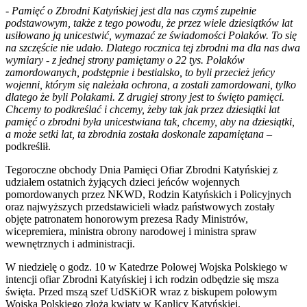
-
Pamięć o Zbrodni Katyńskiej jest dla nas czymś zupełnie
podstawowym, także z tego powodu, że przez wiele dziesiątków lat
usiłowano ją unicestwić, wymazać ze świadomości Polaków. To się
na szczęście nie udało. Dlatego rocznica tej zbrodni ma dla nas dwa
wymiary - z jednej strony pamiętamy o 22 tys. Polaków
zamordowanych, podstępnie i bestialsko, to byli przecież jeńcy
wojenni, którym się należała ochrona, a zostali zamordowani, tylko
dlatego że byli Polakami. Z drugiej strony jest to święto pamięci.
Chcemy to podkreślać i chcemy, żeby tak jak przez dziesiątki lat
pamięć o zbrodni była unicestwiana tak, chcemy, aby na dziesiątki,
a może setki lat, ta zbrodnia została doskonale zapamiętana
–
podkreślił.
Tegoroczne obchody Dnia Pamięci Ofiar Zbrodni Katyńskiej z
udziałem ostatnich żyjących dzieci jeńców wojennych
pomordowanych przez NKWD, Rodzin Katyńskich i Policyjnych
oraz najwyższych przedstawicieli władz państwowych zostały
objęte patronatem honorowym prezesa Rady Ministrów,
wicepremiera, ministra obrony narodowej i ministra spraw
wewnętrznych i administracji.
W niedzielę o godz. 10 w Katedrze Polowej Wojska Polskiego w
intencji ofiar Zbrodni Katyńskiej i ich rodzin odbędzie się msza
święta. Przed mszą szef UdSKiOR wraz z biskupem polowym
Wojska Polskiego złożą kwiaty w Kaplicy Katyńskiej.