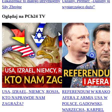
Łukaszenka: to dlatego utrzymujemy
Ukrainy. Premier: „Daliśmy już
Siły Zbrojne
wystarczająco dużo”
Oglądaj na PCh24 TV
USA, IZRAEL, NIEMCY, ROSJA.
REFERENDUM W KRAKOW
KTO NAPRAWDĘ NAM
AFERA Z ARMIĄ USA W
ZAGRAŻA?
POLSCE. GADOWSKI,
WARZECHA, KARPIEL