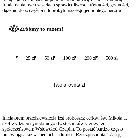
fundamentalnych zasadach sprawiedliwości, równości, godności,
dążeniu do szczęścia i dobrobytu naszego jednolitego narodu”.
Zróbmy to razem!
25 zł
50 zł
100 zł
200 zł
500 zł
Inicjatorem przedsięwzięcia jest proboszcz cerkwi św. Mikołaja,
szef wydziału synodalnego ds. stosunków Cerkwi ze
społeczeństwem Wsiewołod Czaplin. To postać bardzo często
pojawiająca się w mediach – donosi „Rzeczpospolita”. Akcję