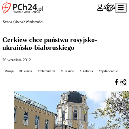
Strona główna
Wiadomości
Cerkiew chce państwa rosyjsko-
ukraińsko-białoruskiego
26 września 2012
#rosja
#Ukraina
#referendum
#Cerkiew
#Białoruś
#zjednoczenie