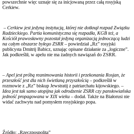
powszechnie więc uznaje się za inicjowaną przez całą rosyjską
Cerkiew.
–
Cerkiew jest jedyną instytucją, której nie dotknął rozpad Związku
Radzieckiego. Partia komunistyczna się rozpadła, KGB też, a
Kościół prawosławny pozostał jedyną organizacją jednoczącą ludzi
na całym obszarze byłego ZSRR
– powiedział „Rz” rosyjski
publicysta Dmitrij Babicz, uznając opisane działanie za „logiczne”.
Jak podkreślił, w apelu nie ma żadnych nawiązań do ZSRR.
–
Apel jest próbą reanimowania historii i przekonania Rosjan, że
przeszłość jest dla nich świetlaną przyszłością
– podkreślił w
rozmowie z „Rz” biskup Jewstratij z patriarchatu kijowskiego. –
Idea jest tak samo utopijna jak odrodzenie ZSRR czy pansłowiańska
jedność propagowana w XIX wieku
– dodał. Także na Białorusi nie
widać zachwytu nad pomysłem rosyjskiego popa.
Źródło: „Rzeczpospolita”