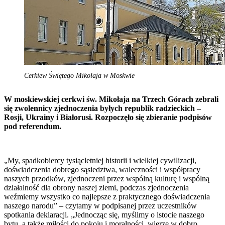
Cerkiew Świętego Mikołaja w Moskwie
W moskiewskiej cerkwi św. Mikołaja na Trzech Górach zebrali
się zwolennicy zjednoczenia byłych republik radzieckich –
Rosji, Ukrainy i Białorusi. Rozpoczęło się zbieranie podpisów
pod referendum.
„My, spadkobiercy tysiącletniej historii i wielkiej cywilizacji,
doświadczenia dobrego sąsiedztwa, waleczności i współpracy
naszych przodków, zjednoczeni przez wspólną kulturę i wspólną
działalność dla obrony naszej ziemi, podczas zjednoczenia
weźmiemy wszystko co najlepsze z praktycznego doświadczenia
naszego narodu” – czytamy w podpisanej przez uczestników
spotkania deklaracji. „Jednocząc się, myślimy o istocie naszego
bytu, a także miłości do pokoju i moralności, wierze w dobro,