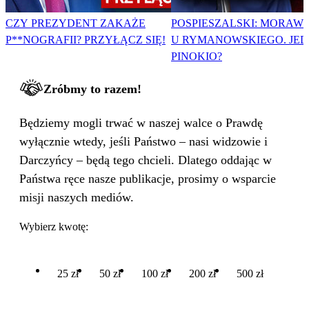
CZY PREZYDENT ZAKAŻE
POSPIESZALSKI: MORAWI
P**NOGRAFII? PRZYŁĄCZ SIĘ!
U RYMANOWSKIEGO. JE
PINOKIO?
Zróbmy to razem!
Będziemy mogli trwać w naszej walce o Prawdę
wyłącznie wtedy, jeśli Państwo – nasi widzowie i
Darczyńcy – będą tego chcieli. Dlatego oddając w
Państwa ręce nasze publikacje, prosimy o wsparcie
misji naszych mediów.
Wybierz kwotę:
25 zł
50 zł
100 zł
200 zł
500 zł