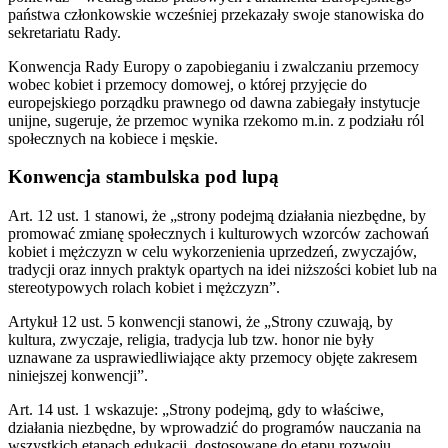
państwa członkowskie wcześniej przekazały swoje stanowiska do
sekretariatu Rady.
Konwencja Rady Europy o zapobieganiu i zwalczaniu przemocy
wobec kobiet i przemocy domowej, o której przyjęcie do
europejskiego porządku prawnego od dawna zabiegały instytucje
unijne, sugeruje, że przemoc wynika rzekomo m.in. z podziału ról
społecznych na kobiece i męskie.
Konwencja stambulska pod lupą
Art. 12 ust. 1 stanowi, że „strony podejmą działania niezbędne, by
promować zmianę społecznych i kulturowych wzorców zachowań
kobiet i mężczyzn w celu wykorzenienia uprzedzeń, zwyczajów,
tradycji oraz innych praktyk opartych na idei niższości kobiet lub na
stereotypowych rolach kobiet i mężczyzn”.
Artykuł 12 ust. 5 konwencji stanowi, że „Strony czuwają, by
kultura, zwyczaje, religia, tradycja lub tzw. honor nie były
uznawane za usprawiedliwiające akty przemocy objęte zakresem
niniejszej konwencji”.
Art. 14 ust. 1 wskazuje: „Strony podejmą, gdy to właściwe,
działania niezbędne, by wprowadzić do programów nauczania na
wszystkich etapach edukacji, dostosowane do etapu rozwoju