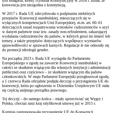
tym Bułgaria, której Trybunał Konstytucyjny w 2018 r. uznał, że
konwencja jest niezgodna z konstytucją.
W 2017 r. Rada UE zdecydowała o podpisaniu niektórych
przepisów Konwencji stambulskiej, mieszczących się w
wyłącznych kompetencjach Unii Europejskiej, m.in. art. 60–61
dotyczących zasad rozpatrywania wniosków cudzoziemców o azyl
w danym państwie oraz tzw. zasady non-refoulement, zakazującej
wydalania cudzoziemców do państw, w których grozi im śmierć lub
tortury, a także przepisów dotyczących współpracy wymiarów
sprawiedliwości w sprawach karnych. Regulacje te nie odnosiły się
do promocji ideologii gender.
Na początku 2023 r. Rada UE wystąpiła do Parlamentu
Europejskiego o zgodę na zawarcie Konwencji stambulskiej w
całości ze skutkiem wiążącym dla własnych instytucji i administracji
publicznej oraz częściowo – ze skutkiem wiążącym dla państw
członkowskich. W maju Parlament Europejski przegłosował zgodę,
a 1 czerwca Rada oficjalnie podjęła decyzję o przystąpieniu UE do
konwencji, która po ogłoszeniu w Dzienniku Urzędowym UE stała
się częścią unijnego porządku prawnego.
Tej decyzji – do samego końca – miały sprzeciwiać się Węgry i
Polska, chociaż nasz kraj ratyfikował umowę już w 2015 r.
Komisja zaproponowała przystąpienie UE do Konwencji