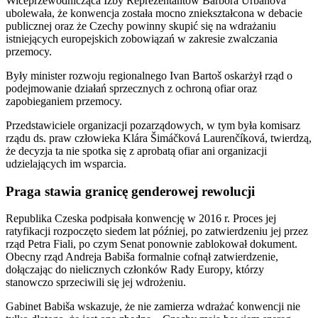
Wiceprzewodnicząca Izby Reprezentantów Barbora Urbanová
ubolewała, że konwencja została mocno zniekształcona w debacie
publicznej oraz że Czechy powinny skupić się na wdrażaniu
istniejących europejskich zobowiązań w zakresie zwalczania
przemocy.
Były minister rozwoju regionalnego Ivan Bartoš oskarżył rząd o
podejmowanie działań sprzecznych z ochroną ofiar oraz
zapobieganiem przemocy.
Przedstawiciele organizacji pozarządowych, w tym była komisarz
rządu ds. praw człowieka Klára Šimáčková Laurenčíková, twierdzą,
że decyzja ta nie spotka się z aprobatą ofiar ani organizacji
udzielających im wsparcia.
Praga stawia granicę genderowej rewolucji
Republika Czeska podpisała konwencję w 2016 r. Proces jej
ratyfikacji rozpoczęto siedem lat później, po zatwierdzeniu jej przez
rząd Petra Fiali, po czym Senat ponownie zablokował dokument.
Obecny rząd Andreja Babiša formalnie cofnął zatwierdzenie,
dołączając do nielicznych członków Rady Europy, którzy
stanowczo sprzeciwili się jej wdrożeniu.
Gabinet Babiša wskazuje, że nie zamierza wdrażać konwencji nie