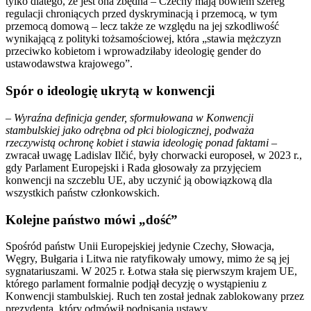
tylko dlatego, że jest ona zbędna – Czechy mają bowiem szereg
regulacji chroniących przed dyskryminacją i przemocą, w tym
przemocą domową – lecz także ze względu na jej szkodliwość
wynikającą z polityki tożsamościowej, która „stawia mężczyzn
przeciwko kobietom i wprowadziłaby ideologię gender do
ustawodawstwa krajowego”.
Spór o ideologię ukrytą w konwencji
–
Wyraźna definicja gender, sformułowana w Konwencji
stambulskiej jako odrębna od płci biologicznej, podważa
rzeczywistą ochronę kobiet i stawia ideologię ponad faktami
–
zwracał uwagę Ladislav Ilčić, były chorwacki europoseł, w 2023 r.,
gdy Parlament Europejski i Rada głosowały za przyjęciem
konwencji na szczeblu UE, aby uczynić ją obowiązkową dla
wszystkich państw członkowskich.
Kolejne państwo mówi „dość”
Spośród państw Unii Europejskiej jedynie Czechy, Słowacja,
Węgry, Bułgaria i Litwa nie ratyfikowały umowy, mimo że są jej
sygnatariuszami. W 2025 r. Łotwa stała się pierwszym krajem UE,
którego parlament formalnie podjął decyzję o wystąpieniu z
Konwencji stambulskiej. Ruch ten został jednak zablokowany przez
prezydenta, który odmówił podpisania ustawy.