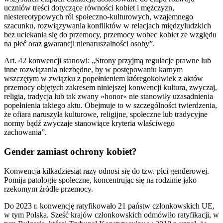
uczniów treści dotyczące równości kobiet i mężczyzn,
niestereotypowych ról społeczno-kulturowych, wzajemnego
szacunku, rozwiązywania konfliktów w relacjach międzyludzkich
bez uciekania się do przemocy, przemocy wobec kobiet ze względu
na płeć oraz gwarancji nienaruszalności osoby”.
Art. 42 konwencji stanowi: „Strony przyjmą regulacje prawne lub
inne rozwiązania niezbędne, by w postępowaniu karnym
wszczętym w związku z popełnieniem któregokolwiek z aktów
przemocy objętych zakresem niniejszej konwencji kultura, zwyczaj,
religia, tradycja lub tak zwany »honor« nie stanowiły uzasadnienia
popełnienia takiego aktu. Obejmuje to w szczególności twierdzenia,
że ofiara naruszyła kulturowe, religijne, społeczne lub tradycyjne
normy bądź zwyczaje stanowiące kryteria właściwego
zachowania”.
Gender zamiast ochrony kobiet?
Konwencja kilkadziesiąt razy odnosi się do tzw. płci genderowej.
Pomija patologie społeczne, koncentrując się na rodzinie jako
rzekomym źródle przemocy.
Do 2023 r. konwencję ratyfikowało 21 państw członkowskich UE,
w tym Polska. Sześć krajów członkowskich odmówiło ratyfikacji, w