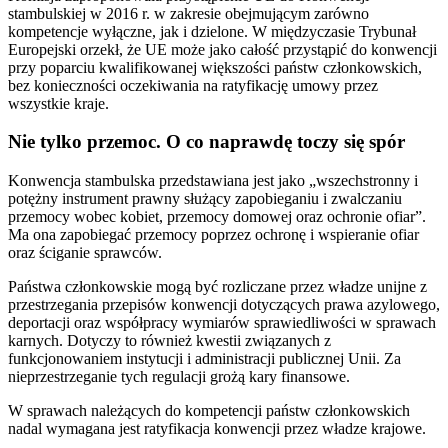
stambulskiej w 2016 r. w zakresie obejmującym zarówno
kompetencje wyłączne, jak i dzielone. W międzyczasie Trybunał
Europejski orzekł, że UE może jako całość przystąpić do konwencji
przy poparciu kwalifikowanej większości państw członkowskich,
bez konieczności oczekiwania na ratyfikację umowy przez
wszystkie kraje.
Nie tylko przemoc. O co naprawdę toczy się spór
Konwencja stambulska przedstawiana jest jako „wszechstronny i
potężny instrument prawny służący zapobieganiu i zwalczaniu
przemocy wobec kobiet, przemocy domowej oraz ochronie ofiar”.
Ma ona zapobiegać przemocy poprzez ochronę i wspieranie ofiar
oraz ściganie sprawców.
Państwa członkowskie mogą być rozliczane przez władze unijne z
przestrzegania przepisów konwencji dotyczących prawa azylowego,
deportacji oraz współpracy wymiarów sprawiedliwości w sprawach
karnych. Dotyczy to również kwestii związanych z
funkcjonowaniem instytucji i administracji publicznej Unii. Za
nieprzestrzeganie tych regulacji grożą kary finansowe.
W sprawach należących do kompetencji państw członkowskich
nadal wymagana jest ratyfikacja konwencji przez władze krajowe.