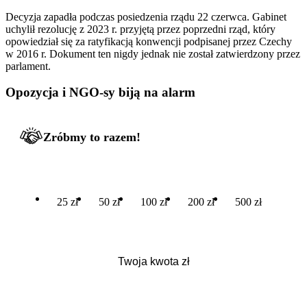
Decyzja zapadła podczas posiedzenia rządu 22 czerwca. Gabinet
uchylił rezolucję z 2023 r. przyjętą przez poprzedni rząd, który
opowiedział się za ratyfikacją konwencji podpisanej przez Czechy
w 2016 r. Dokument ten nigdy jednak nie został zatwierdzony przez
parlament.
Opozycja i NGO-sy biją na alarm
Zróbmy to razem!
25 zł
50 zł
100 zł
200 zł
500 zł