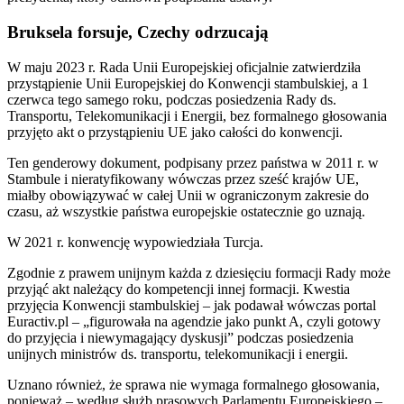
Bruksela forsuje, Czechy odrzucają
W maju 2023 r. Rada Unii Europejskiej oficjalnie zatwierdziła
przystąpienie Unii Europejskiej do Konwencji stambulskiej, a 1
czerwca tego samego roku, podczas posiedzenia Rady ds.
Transportu, Telekomunikacji i Energii, bez formalnego głosowania
przyjęto akt o przystąpieniu UE jako całości do konwencji.
Ten genderowy dokument, podpisany przez państwa w 2011 r. w
Stambule i nieratyfikowany wówczas przez sześć krajów UE,
miałby obowiązywać w całej Unii w ograniczonym zakresie do
czasu, aż wszystkie państwa europejskie ostatecznie go uznają.
W 2021 r. konwencję wypowiedziała Turcja.
Zgodnie z prawem unijnym każda z dziesięciu formacji Rady może
przyjąć akt należący do kompetencji innej formacji. Kwestia
przyjęcia Konwencji stambulskiej – jak podawał wówczas portal
Euractiv.pl – „figurowała na agendzie jako punkt A, czyli gotowy
do przyjęcia i niewymagający dyskusji” podczas posiedzenia
unijnych ministrów ds. transportu, telekomunikacji i energii.
Uznano również, że sprawa nie wymaga formalnego głosowania,
ponieważ – według służb prasowych Parlamentu Europejskiego –