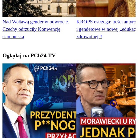
Nad Wełtawą gender w odwrocie.
KROPS ostrzega: treści antyro
Czechy odrzuciły Konwencję
i genderowe w nowej „edukacj
stambulską
zdrowotnej”!
Oglądaj na PCh24 TV