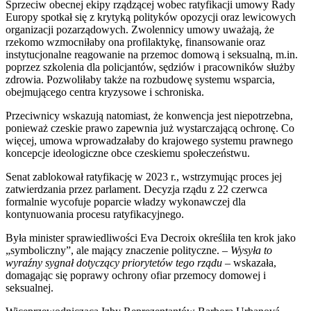
Sprzeciw obecnej ekipy rządzącej wobec ratyfikacji umowy Rady
Europy spotkał się z krytyką polityków opozycji oraz lewicowych
organizacji pozarządowych. Zwolennicy umowy uważają, że
rzekomo wzmocniłaby ona profilaktykę, finansowanie oraz
instytucjonalne reagowanie na przemoc domową i seksualną, m.in.
poprzez szkolenia dla policjantów, sędziów i pracowników służby
zdrowia. Pozwoliłaby także na rozbudowę systemu wsparcia,
obejmującego centra kryzysowe i schroniska.
Przeciwnicy wskazują natomiast, że konwencja jest niepotrzebna,
ponieważ czeskie prawo zapewnia już wystarczającą ochronę. Co
więcej, umowa wprowadzałaby do krajowego systemu prawnego
koncepcje ideologiczne obce czeskiemu społeczeństwu.
Senat zablokował ratyfikację w 2023 r., wstrzymując proces jej
zatwierdzania przez parlament. Decyzja rządu z 22 czerwca
formalnie wycofuje poparcie władzy wykonawczej dla
kontynuowania procesu ratyfikacyjnego.
Była minister sprawiedliwości Eva Decroix określiła ten krok jako
„symboliczny”, ale mający znaczenie polityczne. –
Wysyła to
wyraźny sygnał dotyczący priorytetów tego rządu
– wskazała,
domagając się poprawy ochrony ofiar przemocy domowej i
seksualnej.