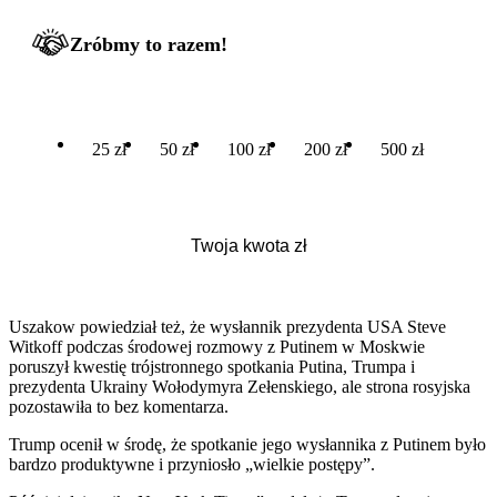
Zróbmy to razem!
25 zł
50 zł
100 zł
200 zł
500 zł
Uszakow powiedział też, że wysłannik prezydenta USA Steve
Witkoff podczas środowej rozmowy z Putinem w Moskwie
poruszył kwestię trójstronnego spotkania Putina, Trumpa i
prezydenta Ukrainy Wołodymyra Zełenskiego, ale strona rosyjska
pozostawiła to bez komentarza.
Trump ocenił w środę, że spotkanie jego wysłannika z Putinem było
bardzo produktywne i przyniosło „wielkie postępy”.