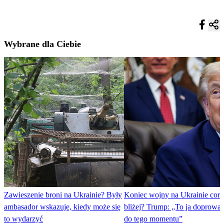
Wybrane dla Ciebie
Zawieszenie broni na Ukrainie? Były
Koniec wojny na Ukrainie cora
ambasador wskazuje, kiedy może się
bliżej? Trump: „To ja doprowa
to wydarzyć
do tego momentu”