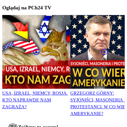
Oglądaj na PCh24 TV
USA, IZRAEL, NIEMCY, ROSJA.
GRZEGORZ GÓRNY:
KTO NAPRAWDĘ NAM
SYJONIŚCI, MASONERIA I
ZAGRAŻA?
PROTESTANCI. W CO WIE
AMERYKANIE?
Zróbmy to razem!