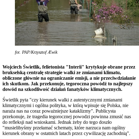
fot. PAP/Krzysztof Æwik
Wojciech Świetlik, felietonista "Interii" krytykuje obrane przez
brukselską centralę strategie walki ze zmianami klimatu,
obliczone głównie na ograniczanie emisji, a nie przeciwdziałanie
ich skutkom. Jak przekonuje, tegoroczna powódź to najlepszy
dowód na szkodliwość działań fanatyków klimatycznych.
Świetlik pyta "czy kierunek walki z autentycznymi zmianami
klimatycznymi i ogólna polityka, w którą wpisuje się Polska, nie
naraża nas na coraz poważniejsze kataklizmy". Publicysta
przekonuje, że tragedia tegorocznej powodzi powinna zmusić nas
do refleksji nad wnioskami. Jednak żeby do tego doszło
"musielibyśmy przełamać schematy, które narzuca nam ogólny
kierunek obrany w ostatnich latach przez cywilizację zachodnią".