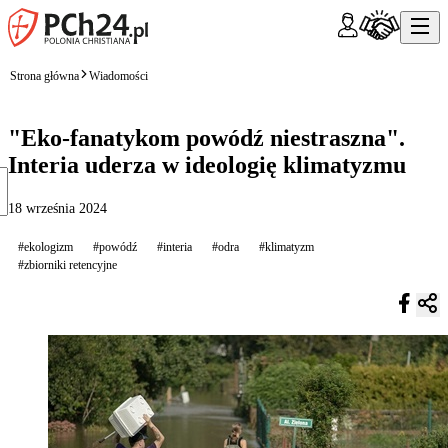
Strona główna
Wiadomości
"Eko-fanatykom powódź niestraszna".
Interia uderza w ideologię klimatyzmu
18 września 2024
#ekologizm
#powódź
#interia
#odra
#klimatyzm
#zbiorniki retencyjne