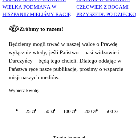
WIELKA PODMIANA W
CZŁOWIEK Z ROGAMI
HISZPANII? MIELIŚMY RACJĘ
PRZYSZEDŁ PO DZIECKO
Zróbmy to razem!
Będziemy mogli trwać w naszej walce o Prawdę
wyłącznie wtedy, jeśli Państwo – nasi widzowie i
Darczyńcy – będą tego chcieli. Dlatego oddając w
Państwa ręce nasze publikacje, prosimy o wsparcie
misji naszych mediów.
Wybierz kwotę:
25 zł
50 zł
100 zł
200 zł
500 zł