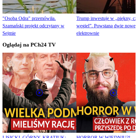
"Osoba Odra" przemówiła.
Trump inwestuje w „piękny, cz
Szamański projekt odczytany w
węgiel”. Powstaną dwie nowe
Sejmie
elektrownie
Oglądaj na PCh24 TV
LISICKI, GÓRNY, KRATIUK:
HORROR W WIEDNIU?!