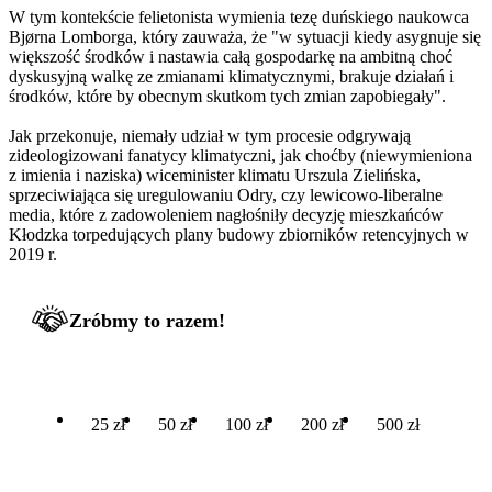
W tym kontekście felietonista wymienia tezę duńskiego naukowca
Bjørna Lomborga, który zauważa, że "w sytuacji kiedy asygnuje się
większość środków i nastawia całą gospodarkę na ambitną choć
dyskusyjną walkę ze zmianami klimatycznymi, brakuje działań i
środków, które by obecnym skutkom tych zmian zapobiegały".
Jak przekonuje, niemały udział w tym procesie odgrywają
zideologizowani fanatycy klimatyczni, jak choćby (niewymieniona
z imienia i naziska) wiceminister klimatu Urszula Zielińska,
sprzeciwiająca się uregulowaniu Odry, czy lewicowo-liberalne
media, które z zadowoleniem nagłośniły decyzję mieszkańców
Kłodzka torpedujących plany budowy zbiorników retencyjnych w
2019 r.
Zróbmy to razem!
25 zł
50 zł
100 zł
200 zł
500 zł