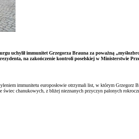
burgu uchylił immunitet Grzegorza Brauna za poważną „myślozbr
zydenta, na zakończenie kontroli poselskiej w Ministerstwie Prze
leniem immunitetu europosłowie otrzymali list, w którym Grzegorz B
enie świec chanukowych, z bliżej nieznanych przyczyn palonych rokro