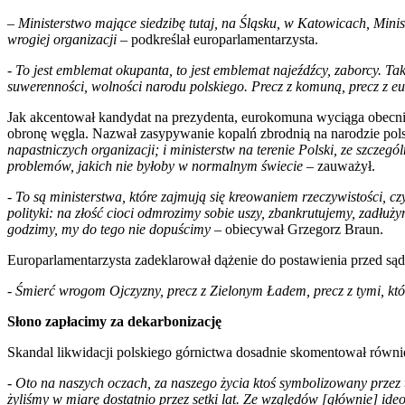
–
Ministerstwo mające siedzibę tutaj, na Śląsku, w Katowicach, Mini
wrogiej organizacji –
podkreślał europarlamentarzysta.
- To jest emblemat okupanta, to jest emblemat najeźdźcy, zaborcy. Ta
suwerenności, wolności narodu polskiego. Precz z komuną, precz z 
Jak akcentował kandydat na prezydenta, eurokomuna wyciąga obecnie r
obronę węgla. Nazwał zasypywanie kopalń zbrodnią na narodzie pol
napastniczych organizacji; i ministerstw na terenie Polski, ze szcze
problemów, jakich nie byłoby w normalnym świecie
– zauważył.
-
To są ministerstwa, które zajmują się kreowaniem rzeczywistości, 
polityki: na złość cioci odmrozimy sobie uszy, zbankrutujemy, zadłużym
godzimy, my do tego nie dopuścimy
– obiecywał Grzegorz Braun.
Europarlamentarzysta zadeklarował dążenie do postawienia przed są
- Śmierć wrogom Ojczyzny, precz z Zielonym Ładem, precz z tymi, k
Słono zapłacimy za dekarbonizację
Skandal likwidacji polskiego górnictwa dosadnie skomentował równi
-
Oto na naszych oczach, za naszego życia ktoś symbolizowany przez 
żyliśmy w miarę dostatnio przez setki lat. Ze względów [głównie] ide