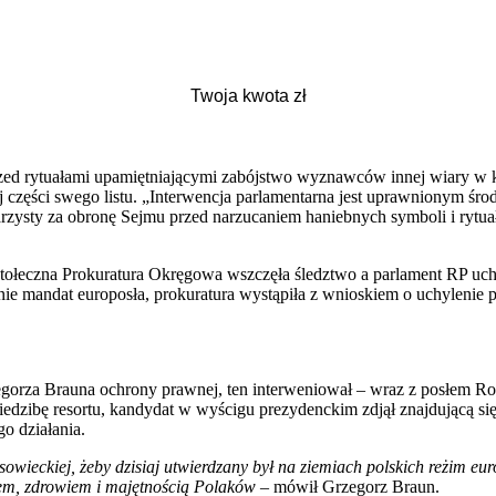
zed rytuałami upamiętniającymi zabójstwo wyznawców innej wiary w ko
j części swego listu. „Interwencja parlamentarna jest uprawnionym ś
arzysty za obronę Sejmu przed narzucaniem haniebnych symboli i rytua
ołeczna Prokuratura Okręgowa wszczęła śledztwo a parlament RP uchyli
 mandat europosła, prokuratura wystąpiła z wnioskiem o uchylenie p
zegorza Brauna ochrony prawnej, ten interweniował – wraz z posłem 
dzibę resortu, kandydat w wyścigu prezydenckim zdjął znajdującą się w
o działania.
y sowieckiej, żeby dzisiaj utwierdzany był na ziemiach polskich reżim e
ciem, zdrowiem i majętnością Polaków
– mówił Grzegorz Braun.