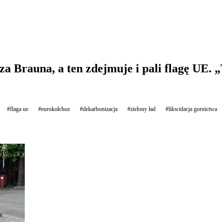
 Brauna, a ten zdejmuje i pali flagę UE.
#flaga ue
#eurokołchoz
#dekarbonizacja
#zielony ład
#likwidacja gornictwa