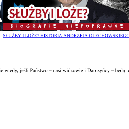
SŁUŻBY I LOŻE? HISTORIA ANDRZEJA OLECHOWSKIEG
 wtedy, jeśli Państwo – nasi widzowie i Darczyńcy – będą te