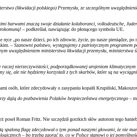
sterstwo (likwidacji polskiego) Przemysłu, ze szczególnym uwzględnie
kimi barwami znaczą swoje działanie kolaboranci, volksdeutsche, Judenr
eurokomuną!
– podkreślał, nawiązując do płonącego symbolu UE.
ęce „po nasze dzieci, po ich zdrowie, życie, po nasze pieniądze, po n
skim. –
Szanowni państwo, występujemy z patriotycznym programem pow
gólnym uwzględnieniem ministerstwa likwidacji przemysłu, ministerstwa ś
czy raczej nierzeczywistości, podporządkowanej urojeniom klimatyczny
y się, ale nie będziemy korzystali z tych skarbów, które są na wyciągnię
dami osób, które zdecydowały o zasypaniu kopalń Krupiński, Makoszo
tórzy dążą do pozbawienia Polaków bezpieczeństwa energetycznego
– mó
eż poseł Roman Fritz. Nie szczędził gorzkich słów autorom tego hani
tą spaloną flagę zdecydował o tym ponad naszymi głowami, że nie mam
ologicznych – bo trzeba zaorać to, co w Polsce stanowi o jej pomyślnoś