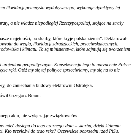
niem likwidacji przemysłu wydobywczego, wykonuje dyrektywy tej
aty, a nie władze niepodległej Rzeczypospolitej, stojące na straży
asze majętności, po skarby, które kryje polska ziemia”. Deklarował
rotu do węgla, likwidacji zdradzieckich, przeciwskutecznych,
rodowiska i klimatu. To są ministerstwa, które zajmują się tworzeniem
m i urojeniom geopolitycznym. Konsekwencja tego to narzucenie Polsce
cie ręki. Otóż my się tej polityce sprzeciwiamy, my się na to nie
wy, do zaniechania budowy elektrowni Ostrołęka.
wił Grzegorz Braun.
ebnego aktu, nie wyłączając związkowców.
y mieć dostępu do tego czarnego złota – skarbu, dzięki któremu
ci. Kto przyłożył do tego rękę? Oczywiście poprzedni rząd PiSu,