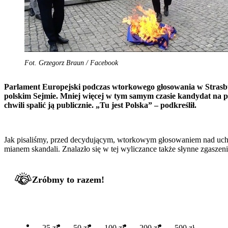
Fot. Grzegorz Braun / Facebook
Parlament Europejski podczas wtorkowego głosowania w Stras
polskim Sejmie. Mniej więcej w tym samym czasie kandydat na pre
chwili spalić ją publicznie. „Tu jest Polska” – podkreślił.
Jak pisaliśmy, przed decydującym, wtorkowym głosowaniem nad uchy
mianem skandali. Znalazło się w tej wyliczance także słynne zgasz
Zróbmy to razem!
25 zł
50 zł
100 zł
200 zł
500 zł