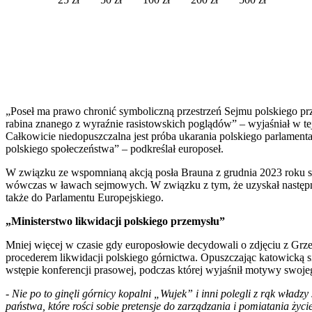
„Poseł ma prawo chronić symboliczną przestrzeń Sejmu polskiego pr
rabina znanego z wyraźnie rasistowskich poglądów” – wyjaśniał w te
Całkowicie niedopuszczalna jest próba ukarania polskiego parlament
polskiego społeczeństwa” – podkreślał europoseł.
W związku ze wspomnianą akcją posła Brauna z grudnia 2023 roku st
wówczas w ławach sejmowych. W związku z tym, że uzyskał następnie
także do Parlamentu Europejskiego.
„Ministerstwo likwidacji polskiego przemysłu”
Mniej więcej w czasie gdy europosłowie decydowali o zdjęciu z Gr
procederem likwidacji polskiego górnictwa. Opuszczając katowicką sie
wstępie konferencji prasowej, podczas której wyjaśnił motywy swojeg
- Nie po to ginęli górnicy kopalni „Wujek” i inni polegli z rąk władz
państwa, które rości sobie pretensje do zarządzania i pomiatania ży