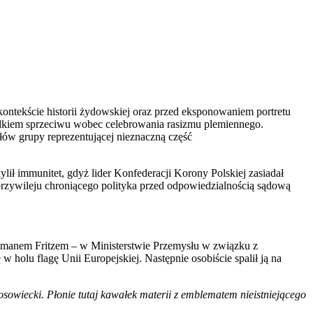
ntekście historii żydowskiej oraz przed eksponowaniem portretu
rodkiem sprzeciwu wobec celebrowania rasizmu plemiennego.
łów grupy reprezentującej nieznaczną część
ł immunitet, gdyż lider Konfederacji Korony Polskiej zasiadał
rzywileju chroniącego polityka przed odpowiedzialnością sądową
Romanem Fritzem – w Ministerstwie Przemysłu w związku z
 holu flagę Unii Europejskiej. Następnie osobiście spalił ją na
urosowiecki. Płonie tutaj kawałek materii z emblematem nieistniejącego