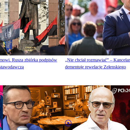
owi. Rusza zbiórka podpisów
„Nie chciał rozmawiać” – Kancelar
ustawodawczą
dementuje rewelacje Zełenskiego