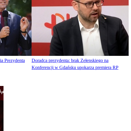
ia Prezydenta
Doradca prezydenta: brak Zełenskiego na
Konferencji w Gdańsku upokarza premiera RP