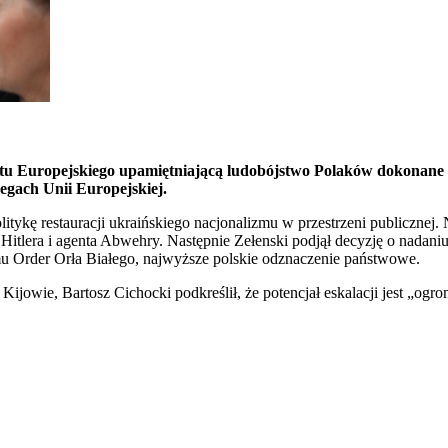
ntu Europejskiego upamiętniającą ludobójstwo Polaków dokonane 
regach Unii Europejskiej.
tykę restauracji ukraińskiego nacjonalizmu w przestrzeni publicznej
lera i agenta Abwehry. Następnie Zełenski podjął decyzję o nadaniu j
 Order Orła Białego, najwyższe polskie odznaczenie państwowe.
 Kijowie, Bartosz Cichocki podkreślił, że potencjał eskalacji jest „o