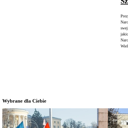
S
Prez
Naro
swej
jaki
Naro
Wiel
Wybrane dla Ciebie