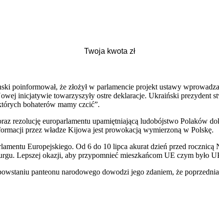
nski poinformował, że złożył w parlamencie projekt ustawy wprowadza
wej inicjatywie towarzyszyły ostre deklaracje. Ukraiński prezydent stw
tórych bohaterów mamy czcić”.
raz rezolucję europarlamentu upamiętniającą ludobójstwo Polaków doko
h formacji przez władze Kijowa jest prowokacją wymierzoną w Polskę.
lamentu Europejskiego. Od 6 do 10 lipca akurat dzień przed roczni
ourgu. Lepszej okazji, aby przypomnieć mieszkańcom UE czym było UPA
o powstaniu panteonu narodowego dowodzi jego zdaniem, że poprzednia