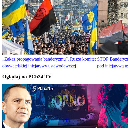
„Zakaz propagowania banderyzmu”. Rusza komitet
STOP Banderyzm
obywatelskiej inicjatywy ustawodawczej
pod inicjatywą 
Oglądaj na PCh24 TV