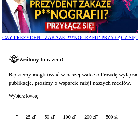
CZY PREZYDENT ZAKAŻE P**NOGRAFII? PRZYŁĄCZ SIĘ!
Zróbmy to razem!
Będziemy mogli trwać w naszej walce o Prawdę wyłącznie
publikacje, prosimy o wsparcie misji naszych mediów.
Wybierz kwotę:
25 zł
50 zł
100 zł
200 zł
500 zł