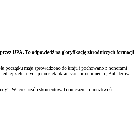
przez UPA. To odpowiedź na gloryfikację zbrodniczych formacji
. Na początku maja sprowadzono do kraju i pochowano z honorami
ednej z elitarnych jednostek ukraińskiej armii imienia „Bohaterów
gromny”. W ten sposób skomentował doniesienia o możliwości