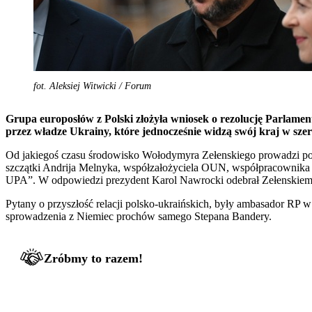
fot. Aleksiej Witwicki / Forum
Grupa europosłów z Polski złożyła wniosek o rezolucję Parlame
przez władze Ukrainy, które jednocześnie widzą swój kraj w sze
Od jakiegoś czasu środowisko Wołodymyra Zełenskiego prowadzi poli
szczątki Andrija Melnyka, współzałożyciela OUN, współpracownika Hit
UPA”. W odpowiedzi prezydent Karol Nawrocki odebrał Zełenskiemu
Pytany o przyszłość relacji polsko-ukraińskich, były ambasador RP w
sprowadzenia z Niemiec prochów samego Stepana Bandery.
Zróbmy to razem!