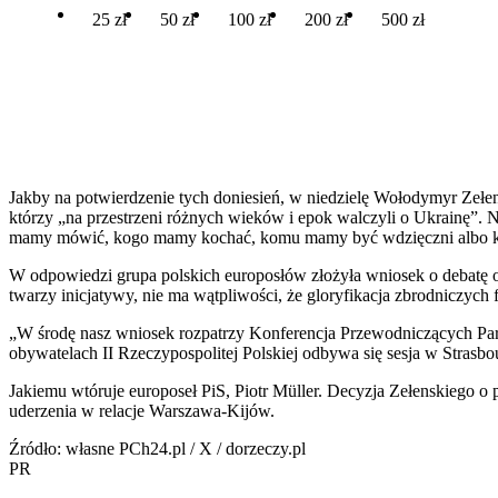
25 zł
50 zł
100 zł
200 zł
500 zł
Jakby na potwierdzenie tych doniesień, w niedzielę Wołodymyr Zełe
którzy „na przestrzeni różnych wieków i epok walczyli o Ukrainę”. No
mamy mówić, kogo mamy kochać, komu mamy być wdzięczni albo k
W odpowiedzi grupa polskich europosłów złożyła wniosek o debatę o
twarzy inicjatywy, nie ma wątpliwości, że gloryfikacja zbrodniczyc
„W środę nasz wniosek rozpatrzy Konferencja Przewodniczących Par
obywatelach II Rzeczypospolitej Polskiej odbywa się sesja w Strasb
Jakiemu wtóruje europoseł PiS, Piotr Müller. Decyzja Zełenskiego 
uderzenia w relacje Warszawa-Kijów.
Źródło: własne PCh24.pl / X / dorzeczy.pl
PR