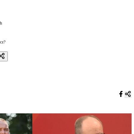
ch
cz?