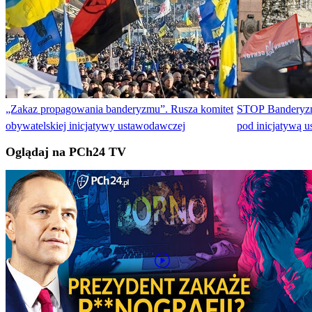
„Zakaz propagowania banderyzmu”. Rusza komitet
STOP Banderyzm
obywatelskiej inicjatywy ustawodawczej
pod inicjatywą 
Oglądaj na PCh24 TV