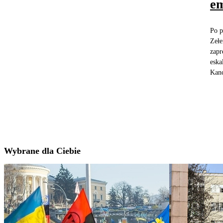
em
Po p
Zełe
zapr
eska
Kanc
Wybrane dla Ciebie