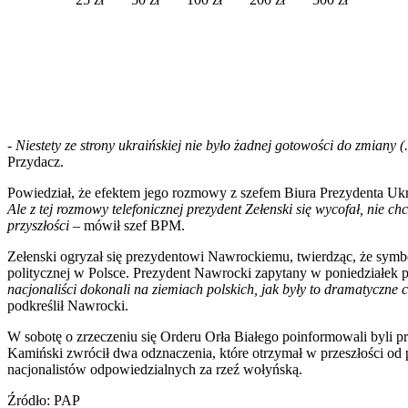
-
Niestety ze strony ukraińskiej nie było żadnej gotowości do zmiany
Przydacz.
Powiedział, że efektem jego rozmowy z szefem Biura Prezydenta Uk
Ale z tej rozmowy telefonicznej prezydent Zełenski się wycofał, nie c
przyszłości
– mówił szef BPM.
Zełenski ogryzał się prezydentowi Nawrockiemu, twierdząc, że symb
politycznej w Polsce. Prezydent Nawrocki zapytany w poniedziałek pr
nacjonaliści dokonali na ziemiach polskich, jak były to dramatyczne 
podkreślił Nawrocki.
W sobotę o zrzeczeniu się Orderu Orła Białego poinformowali byli 
Kamiński zwrócił dwa odznaczenia, które otrzymał w przeszłości od pr
nacjonalistów odpowiedzialnych za rzeź wołyńską.
Źródło: PAP