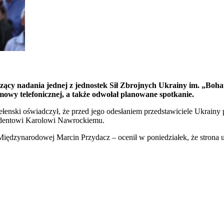
czący nadania jednej z jednostek Sił Zbrojnych Ukrainy im. „Bo
zmowy telefonicznej, a także odwołał planowane spotkanie.
łenski oświadczył, że przed jego odesłaniem przedstawiciele Ukrainy
zydentowi Karolowi Nawrockiemu.
iędzynarodowej Marcin Przydacz – ocenił w poniedziałek, że strona uk