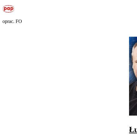
oprac. FO
Łu