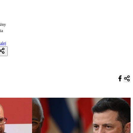
ożny
ia
alej