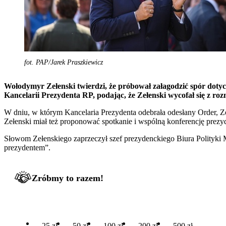
fot. PAP/Jarek Praszkiewicz
Wołodymyr Zełenski twierdzi, że próbował załagodzić spór doty
Kancelarii Prezydenta RP, podając, że Zełenski wycofał się z ro
W dniu, w którym Kancelaria Prezydenta odebrała odesłany Order, Ze
Zełenski miał też proponować spotkanie i wspólną konferencję pre
Słowom Zełenskiego zaprzeczył szef prezydenckiego Biura Polityki M
prezydentem”.
Zróbmy to razem!
25 zł
50 zł
100 zł
200 zł
500 zł