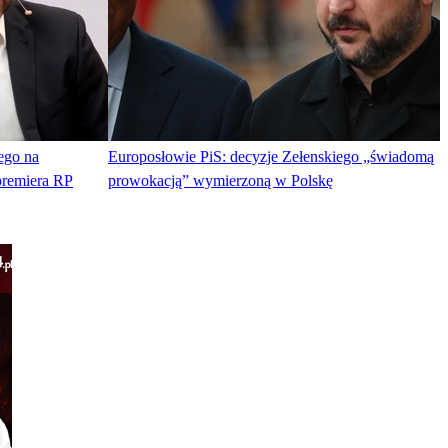
ego na
Europosłowie PiS: decyzje Zełenskiego „świadomą
premiera RP
prowokacją” wymierzoną w Polskę