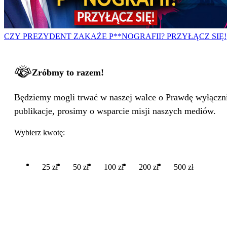
CZY PREZYDENT ZAKAŻE P**NOGRAFII? PRZYŁĄCZ SIĘ!
Zróbmy to razem!
Będziemy mogli trwać w naszej walce o Prawdę wyłącznie
publikacje, prosimy o wsparcie misji naszych mediów.
Wybierz kwotę:
25 zł
50 zł
100 zł
200 zł
500 zł