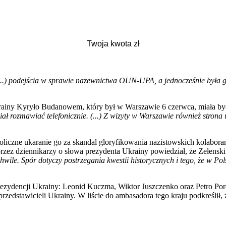
 (...) podejścia w sprawie nazewnictwa OUN-UPA, a jednocześnie była gr
rainy Kyryło Budanowem, który był w Warszawie 6 czerwca, miała by
hciał rozmawiać telefonicznie. (...) Z wizyty w Warszawie również stron
oliczne ukaranie go za skandal gloryfikowania nazistowskich kolabor
zez dziennikarzy o słowa prezydenta Ukrainy powiedział, że Zełenski 
chwile. Spór dotyczy postrzegania kwestii historycznych i tego, że w P
prezydencji Ukrainy: Leonid Kuczma, Wiktor Juszczenko oraz Petro Po
zedstawicieli Ukrainy. W liście do ambasadora tego kraju podkreślił, ż