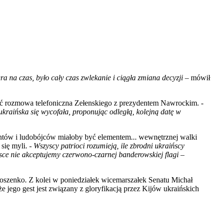
a na czas, było cały czas zwlekanie i ciągła zmiana decyzji
– mówił
ć rozmowa telefoniczna Zełenskiego z prezydentem Nawrockim. -
a ukraińska się wycofała, proponując odległą, kolejną datę w
antów i ludobójców miałoby być elementem... wewnętrznej walki
się myli. -
Wszyscy patrioci rozumieją, ile zbrodni ukraińscy
olsce nie akceptujemy czerwono-czarnej banderowskiej flagi
–
roszenko. Z kolei w poniedziałek wicemarszałek Senatu Michał
e jego gest jest związany z gloryfikacją przez Kijów ukraińskich