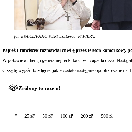
fot. EPA/CLAUDIO PERI Dostawca: PAP/EPA.
Papież Franciszek rozmawiał chwilę przez telefon komórkowy podc
W połowie audiencji generalnej na kilka chwil zapadła cisza. Nastąp
Ciszę tę wyjaśniło zdjęcie, jakie zostało następnie opublikowane na
Zróbmy to razem!
25 zł
50 zł
100 zł
200 zł
500 zł