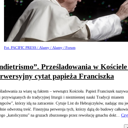
Fot. PACIFIC PRESS / Alamy / Alamy / Forum
ndietrismo”. Prześladowania w Kościele 
rwersyjny cytat papieża Franciszka
śladowania za wiarę są faktem – wewnątrz Kościoła. Papież Franciszek nazywa
i przywiązanych do tradycyjnej liturgii i niezmiennej nauki Tradycji mianem
tępców”, którzy idą na zatracenie. Cytuje List do Hebrajczyków, nadając mu j
łnie odwrotną treść. Finezyjna perwersja tych, którzy dążą do budowy całkowi
go „katolicyzmu” na gruzach zburzonego przez rewolucję gmachu dokt...
Czyt
j