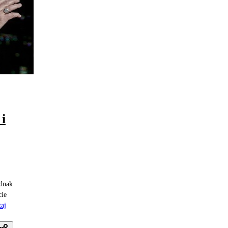
i
ednak
cie
aj