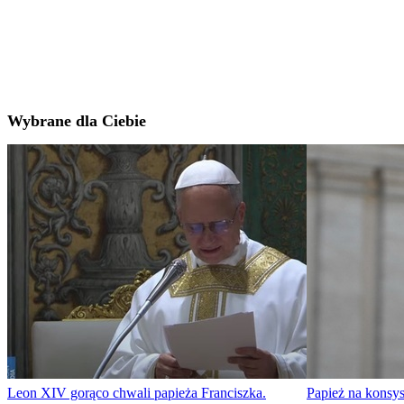
Wybrane dla Ciebie
Leon XIV gorąco chwali papieża Franciszka.
Papież na konsys