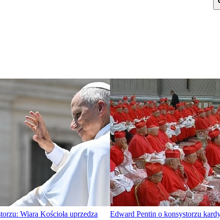
torzu: Wiara Kościoła uprzedza
Edward Pentin o konsystorzu kard