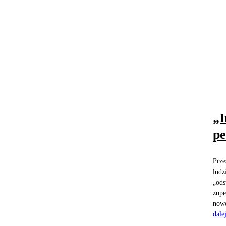
„I
pe
Prze
ludz
„ods
zupe
nowe
dale