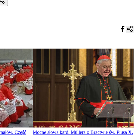
ynałów. Część
Mocne słowa kard. Müllera o Bractwie św. Piusa X.