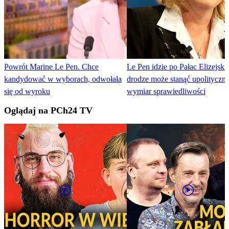
Powrót Marine Le Pen. Chce
Le Pen idzie po Pałac Elizejski
kandydować w wyborach, odwołała
drodze może stanąć upolityczn
się od wyroku
wymiar sprawiedliwości
Oglądaj na PCh24 TV