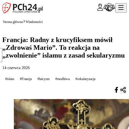
Strona główna
Wiadomości
Francja: Radny z krucyfiksem mówił
„Zdrowaś Mario”. To reakcja na
„zwolnienie” islamu z zasad sekularyzmu
14 czerwca 2026
#islam
#Francja
#laicyzm
#modlitwa
#sekularyzacja