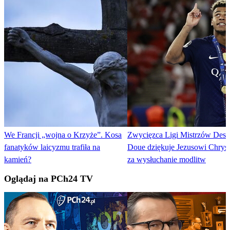
We Francji „wojna o Krzyże”. Kosa
Zwycięzca Ligi Mistrzów Desi
fanatyków laicyzmu trafiła na
Doue dziękuje Jezusowi Chrys
kamień?
za wysłuchanie modlitw
Oglądaj na PCh24 TV