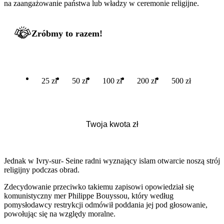
na zaangażowanie państwa lub władzy w ceremonie religijne.
Zróbmy to razem!
25 zł
50 zł
100 zł
200 zł
500 zł
Jednak w Ivry-sur- Seine radni wyznający islam otwarcie noszą strój
religijny podczas obrad.
Zdecydowanie przeciwko takiemu zapisowi opowiedział się
komunistyczny mer Philippe Bouyssou, który według
pomysłodawcy restrykcji odmówił poddania jej pod głosowanie,
powołując się na względy moralne.