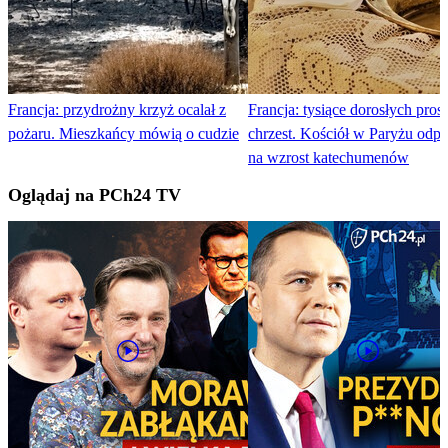
Francja: przydrożny krzyż ocalał z
Francja: tysiące dorosłych pros
pożaru. Mieszkańcy mówią o cudzie
chrzest. Kościół w Paryżu odp
na wzrost katechumenów
Oglądaj na PCh24 TV