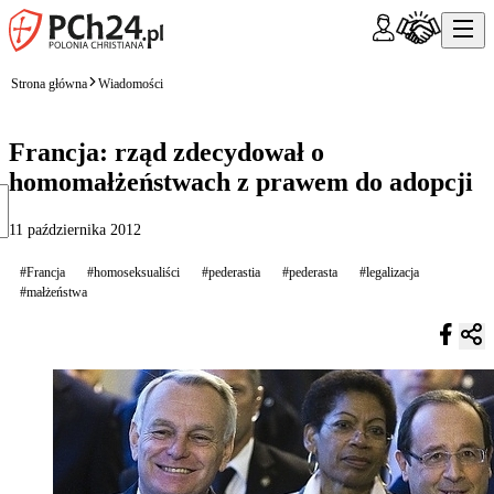
Strona główna
Wiadomości
Francja: rząd zdecydował o
homomałżeństwach z prawem do adopcji
11 października 2012
#Francja
#homoseksualiści
#pederastia
#pederasta
#legalizacja
#małżeństwa