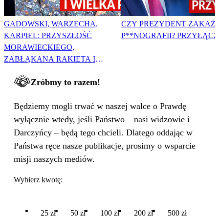
GADOWSKI, WARZECHA,
CZY PREZYDENT ZAKAŻ
KARPIEL: PRZYSZŁOŚĆ
P**NOGRAFII? PRZYŁĄCZ 
MORAWIECKIEGO,
ZABŁĄKANA RAKIETA I
WIELKA PODMIANA
Zróbmy to razem!
Będziemy mogli trwać w naszej walce o Prawdę
wyłącznie wtedy, jeśli Państwo – nasi widzowie i
Darczyńcy – będą tego chcieli. Dlatego oddając w
Państwa ręce nasze publikacje, prosimy o wsparcie
misji naszych mediów.
Wybierz kwotę:
25 zł
50 zł
100 zł
200 zł
500 zł