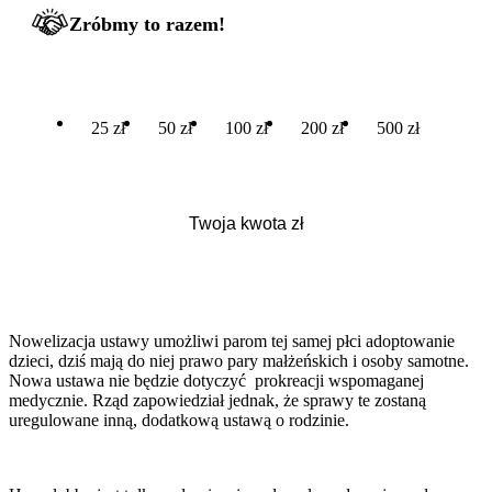
Zróbmy to razem!
25 zł
50 zł
100 zł
200 zł
500 zł
Nowelizacja ustawy umożliwi parom tej samej płci adoptowanie
dzieci, dziś mają do niej prawo pary małżeńskich i osoby samotne.
Nowa ustawa nie będzie dotyczyć prokreacji wspomaganej
medycznie. Rząd zapowiedział jednak, że sprawy te zostaną
uregulowane inną, dodatkową ustawą o rodzinie.