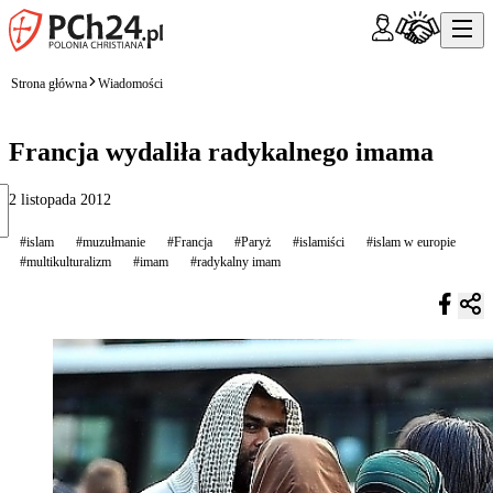
Strona główna
Wiadomości
Francja wydaliła radykalnego imama
2 listopada 2012
#islam
#muzułmanie
#Francja
#Paryż
#islamiści
#islam w europie
#multikulturalizm
#imam
#radykalny imam