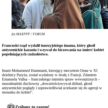
fot.MAXPPP / FORUM
Francuski rząd wydalił tunezyjskiego imama, który głosił
antysemickie kazania i wzywał do biczowania na śmierć kobiet
popełniających cudzołóstwo.
Imam Mohammed Hammami, kierujący meczetem Omar w XI
dzielnicy Paryża, został wydalony w środę z Francji. Zdaniem
Emanuela Vallsa – francuskiego ministra spraw wewnętrznych –
muzułmański duchowny „dowartościowywał dżihad, głosił
antysemickie poglądy i usprawiedliwiał uciekanie się do agresji w
stosunku do kobiet”.
Zróbmy to razem!