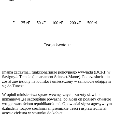
25 zł
50 zł
100 zł
200 zł
500 zł
Imama zatrzymali funkcjonariusze policyjnego wywiadu (DCRI) w
Savigny-leTemple (departament Seine-et-Marne). Po przesłuchaniu
został zawieziony na lotnisko i umieszczony w samolocie udającym
się do Tunezji.
W opinii ministerstwa spraw wewnętrznych, zarzuty stawiane
immamowi „są szczególnie poważne, bo głosił on poglądy otwarcie
wrogie wartościom republikańskim”. Opowiadał się za agresywnym
dżihadem, rozpowszechniał antysemickie treści i usprawiedliwiał
agresję cielesną w stosunku do kobiet.