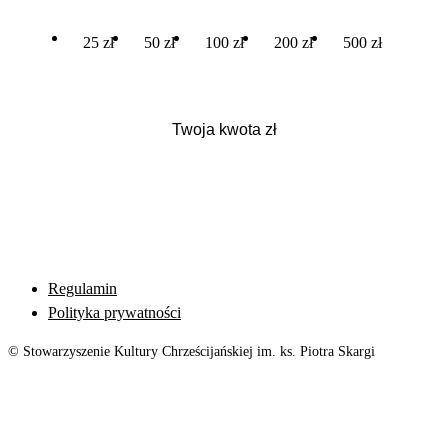
25 zł
50 zł
100 zł
200 zł
500 zł
Regulamin
Polityka prywatności
© Stowarzyszenie Kultury Chrześcijańskiej im. ks. Piotra Skargi