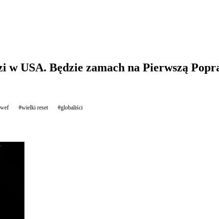
zi w USA. Będzie zamach na Pierwszą Pop
wef
#wielki reset
#globaliści