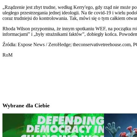
„Rządzenie jest zbyt trudne, według Kerry'ego, gdy rząd nie może p
uległego przestrzegania jednej ideologii. Na tle covid-19 i wielu po
coraz trudniejsi do kontrolowania. Tak, mówi się o tym całkiem otwar
Rhoda Wilson przypomina, że innym spotkaniu WEF, na początku roku
informacjami” i „były strażnikami faktów”, dobiegły końca. Powodem j
Źródła: Expose News / ZeroHedge; theconservativetreehouse.com, P
RoM
Wybrane dla Ciebie