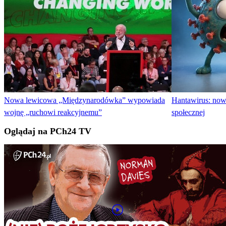
Nowa lewicowa „Międzynarodówka” wypowiada
Hantawirus: nowy
wojnę „ruchowi reakcyjnemu”
społecznej
Oglądaj na PCh24 TV