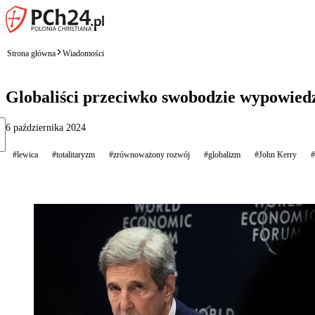
Strona główna
Wiadomości
Globaliści przeciwko swobodzie wypowied
6 października 2024
#lewica
#totalitaryzm
#zrównoważony rozwój
#globalizm
#John Kerry
#