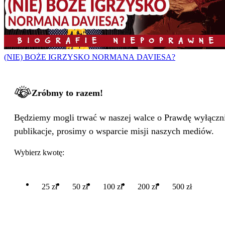
(NIE) BOŻE IGRZYSKO NORMANA DAVIESA?
Zróbmy to razem!
Będziemy mogli trwać w naszej walce o Prawdę wyłącznie
publikacje, prosimy o wsparcie misji naszych mediów.
Wybierz kwotę:
25 zł
50 zł
100 zł
200 zł
500 zł