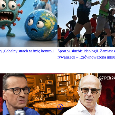
 globalny strach w imię kontroli
Sport w służbie ideologii. Zamiast
rywalizacji – „zrównoważona ink