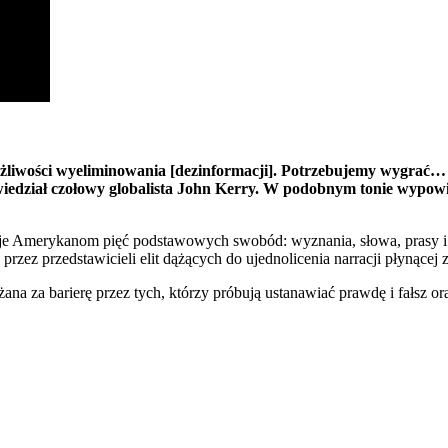
liwości wyeliminowania [dezinformacji]. Potrzebujemy wygrać… 
edział czołowy globalista John Kerry. W podobnym tonie wypowi
 Amerykanom pięć podstawowych swobód: wyznania, słowa, prasy i zg
rzez przedstawicieli elit dążących do ujednolicenia narracji płynące
na za barierę przez tych, którzy próbują ustanawiać prawdę i fałsz 