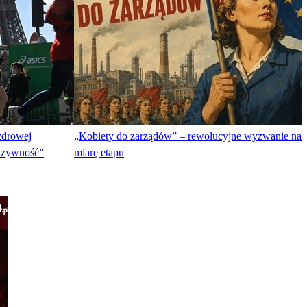
 zdrowej
„Kobiety do zarządów” – rewolucyjne wyzwanie na
luzywność”
miarę etapu