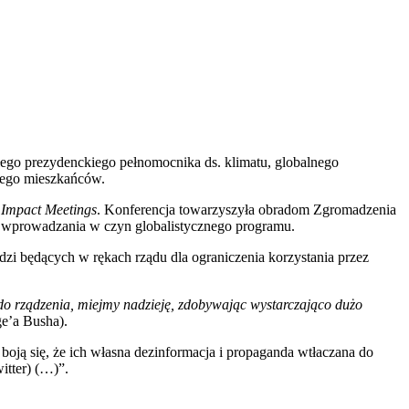
go prezydenckiego pełnomocnika ds. klimatu, globalnego
 jego mieszkańców.
 Impact Meetings
. Konferencja towarzyszyła obradom Zgromadzenia
 wprowadzania w czyn globalistycznego programu.
zi będących w rękach rządu dla ograniczenia korzystania przez
 rządzenia, miejmy nadzieję, zdobywając wystarczająco dużo
ge’a Busha).
oją się, że ich własna dezinformacja i propaganda wtłaczana do
itter) (…)”.