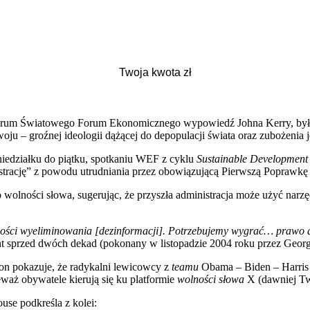
forum Światowego Forum Ekonomicznego wypowiedź Johna Kerry, byłe
u – groźnej ideologii dążącej do depopulacji świata oraz zubożenia
iedziałku do piątku, spotkaniu WEF z cyklu
Sustainable Development
trację” z powodu utrudniania przez obowiązującą Pierwszą Poprawkę
olności słowa, sugerując, że przyszła administracja może użyć narzęd
ści wyeliminowania [dezinformacji]. Potrzebujemy wygrać… prawo do
ent sprzed dwóch dekad (pokonany w listopadzie 2004 roku przez Geor
on pokazuje, że radykalni lewicowcy z
teamu
Obama – Biden – Harris b
waż obywatele kierują się ku platformie
wolności słowa
X (dawniej Tw
se podkreśla z kolei: