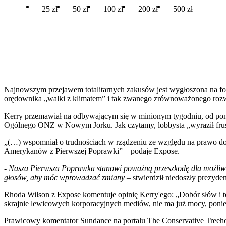
25 zł
50 zł
100 zł
200 zł
500 zł
Najnowszym przejawem totalitarnych zakusów jest wygłoszona na 
orędownika „walki z klimatem” i tak zwanego zrównoważonego rozwoj
Kerry przemawiał na odbywającym się w minionym tygodniu, od pon
Ogólnego ONZ w Nowym Jorku. Jak czytamy, lobbysta „wyraził frus
„(…) wspomniał o trudnościach w rządzeniu ze względu na prawo do w
Amerykanów z Pierwszej Poprawki” – podaje Expose.
- Nasza Pierwsza Poprawka stanowi poważną przeszkodę dla możliwo
głosów, aby móc wprowadzać zmiany –
stwierdził niedoszły prezyd
Rhoda Wilson z Expose komentuje opinię Kerry'ego: „Dobór słów i t
skrajnie lewicowych korporacyjnych mediów, nie ma już mocy, ponie
Prawicowy komentator Sundance na portalu The Conservative Treehou