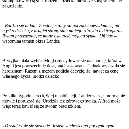
skomplikować ciąża. Urodzenie dziecka niosło ze sobą śmiertelne
zagrożenie.
-
Bardzo się bałam. Z jednej strony od początku cieszyłam się na
myśl o dziecku, z drugiej strony stan mojego zdrowia był tragiczny.
Byłam przerażona, że mogę osierocić mojego synka, Alfi’ego
–
wspomina tamten okres Lander.
Brytyjka miała wybór. Mogła zdecydować się na aborcję, która w
Anglii jest powszechnie dostępna i stosowana. Jednak wykazała się
heroizmem. Razem z mężem podjęła decyzję, że, nawet za cenę
własnego życia, urodzi dziecko.
Po kilku tygodniach ciężkiej rehabilitacji, Lander zaczęła normalnie
mówić i poruszać się. Urodziła też zdrowego synka. Alfred może
więc teraz bawić się ze swoim braciszkiem.
-
Dzisiaj czuję się świetnie. Jestem zachwycona poczynionymi