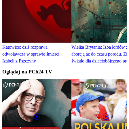
Katowice: dziś rozprawa
Wielka Brytania: Izba lordów z
odwoławcza w sprawie śmierci
aborcją aż do czasu porodu. Zi
Izabeli z Pszczyny
światło dla dzieciobójczego pro
Oglądaj na PCh24 TV