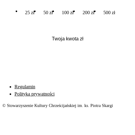
25 zł
50 zł
100 zł
200 zł
500 zł
Regulamin
Polityka prywatności
© Stowarzyszenie Kultury Chrześcijańskiej im. ks. Piotra Skargi