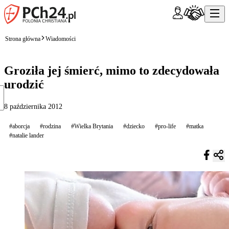
Strona główna
Wiadomości
Groziła jej śmierć, mimo to zdecydowała
urodzić
8 października 2012
#aborcja
#rodzina
#Wielka Brytania
#dziecko
#pro-life
#matka
#natalie lander