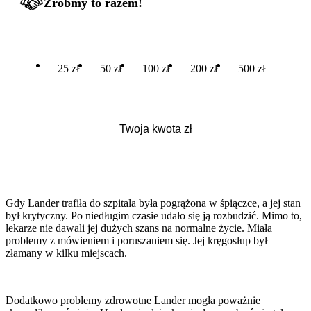
Zróbmy to razem!
25 zł
50 zł
100 zł
200 zł
500 zł
Gdy Lander trafiła do szpitala była pogrążona w śpiączce, a jej stan
był krytyczny. Po niedługim czasie udało się ją rozbudzić. Mimo to,
lekarze nie dawali jej dużych szans na normalne życie. Miała
problemy z mówieniem i poruszaniem się. Jej kręgosłup był
złamany w kilku miejscach.
Dodatkowo problemy zdrowotne Lander mogła poważnie