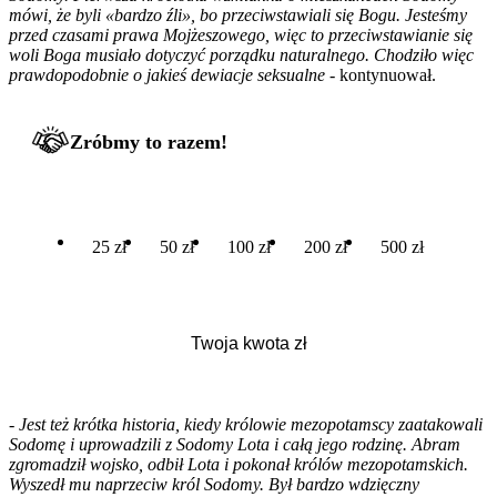
mówi, że byli «bardzo źli», bo przeciwstawiali się Bogu. Jesteśmy
przed czasami prawa Mojżeszowego, więc to przeciwstawianie się
woli Boga musiało dotyczyć porządku naturalnego. Chodziło więc
prawdopodobnie o jakieś dewiacje seksualne
- kontynuował.
Zróbmy to razem!
25 zł
50 zł
100 zł
200 zł
500 zł
-
Jest też krótka historia, kiedy królowie mezopotamscy zaatakowali
Sodomę i uprowadzili z Sodomy Lota i całą jego rodzinę. Abram
zgromadził wojsko, odbił Lota i pokonał królów mezopotamskich.
Wyszedł mu naprzeciw król Sodomy. Był bardzo wdzięczny