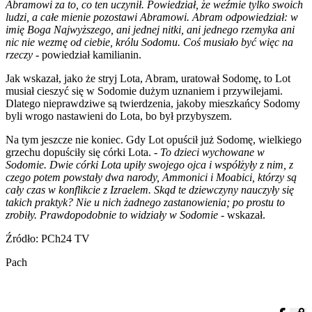
Abramowi za to, co ten uczynił. Powiedział, że weźmie tylko swoich
ludzi, a całe mienie pozostawi Abramowi. Abram odpowiedział: w
imię Boga Najwyższego, ani jednej nitki, ani jednego rzemyka ani
nic nie wezmę od ciebie, królu Sodomu. Coś musiało być więc na
rzeczy
- powiedział kamilianin.
Jak wskazał, jako że stryj Lota, Abram, uratował Sodomę, to Lot
musiał cieszyć się w Sodomie dużym uznaniem i przywilejami.
Dlatego nieprawdziwe są twierdzenia, jakoby mieszkańcy Sodomy
byli wrogo nastawieni do Lota, bo był przybyszem.
Na tym jeszcze nie koniec. Gdy Lot opuścił już Sodomę, wielkiego
grzechu dopuściły się córki Lota. -
To dzieci wychowane w
Sodomie. Dwie córki Lota upiły swojego ojca i współżyły z nim, z
czego potem powstały dwa narody, Ammonici i Moabici, którzy są
cały czas w konflikcie z Izraelem. Skąd te dziewczyny nauczyły się
takich praktyk? Nie u nich żadnego zastanowienia; po prostu to
zrobiły. Prawdopodobnie to widziały w Sodomie
- wskazał.
Źródło: PCh24 TV
Pach