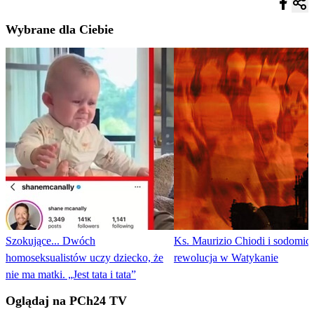
Wybrane dla Ciebie
Szokujące... Dwóch
Ks. Maurizio Chiodi i sodomic
homoseksualistów uczy dziecko, że
rewolucja w Watykanie
nie ma matki. „Jest tata i tata”
Oglądaj na PCh24 TV