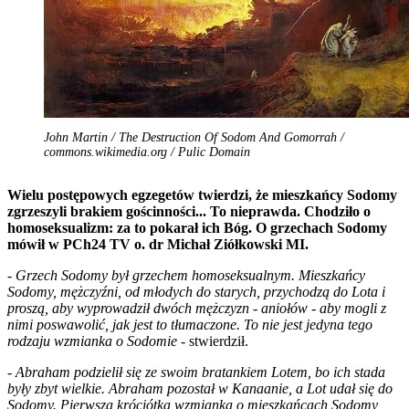
John Martin / The Destruction Of Sodom And Gomorrah /
commons.wikimedia.org / Pulic Domain
Wielu postępowych egzegetów twierdzi, że mieszkańcy Sodomy
zgrzeszyli brakiem gościnności... To nieprawda. Chodziło o
homoseksualizm: za to pokarał ich Bóg. O grzechach Sodomy
mówił w PCh24 TV o. dr Michał Ziółkowski MI.
-
Grzech Sodomy był grzechem homoseksualnym. Mieszkańcy
Sodomy, mężczyźni, od młodych do starych, przychodzą do Lota i
proszą, aby wyprowadził dwóch mężczyzn - aniołów - aby mogli z
nimi poswawolić, jak jest to tłumaczone. To nie jest jedyna tego
rodzaju wzmianka o Sodomie
- stwierdził.
-
Abraham podzielił się ze swoim bratankiem Lotem, bo ich stada
były zbyt wielkie. Abraham pozostał w Kanaanie, a Lot udał się do
Sodomy. Pierwsza króciótka wzmianka o mieszkańcach Sodomy