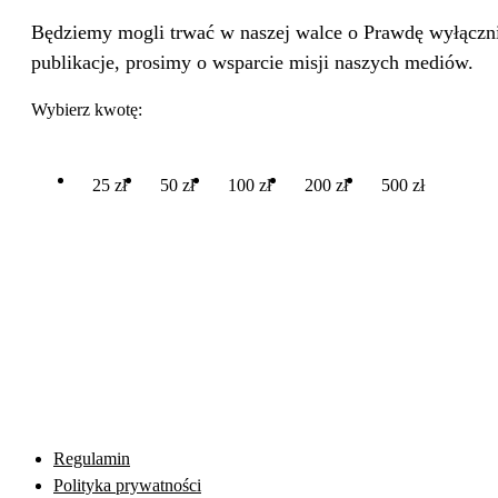
Będziemy mogli trwać w naszej walce o Prawdę wyłącznie
publikacje, prosimy o wsparcie misji naszych mediów.
Wybierz kwotę:
25 zł
50 zł
100 zł
200 zł
500 zł
Regulamin
Polityka prywatności