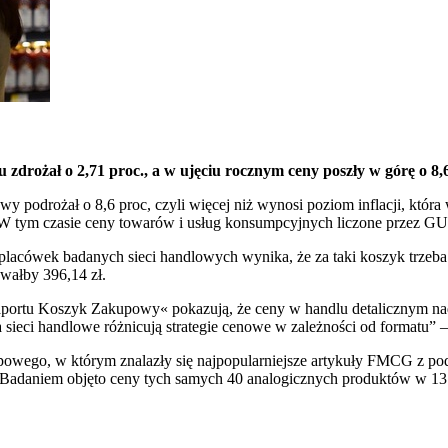
zdrożał o 2,71 proc., a w ujęciu rocznym ceny poszły w górę o 8
y podrożał o 8,6 proc, czyli więcej niż wynosi poziom inflacji, któ
 tym czasie ceny towarów i usług konsumpcyjnych liczone przez GUS 
acówek badanych sieci handlowych wynika, że za taki koszyk trzeba był
owałby 396,14 zł.
portu Koszyk Zakupowy« pokazują, że ceny w handlu detalicznym nada
 sieci handlowe różnicują strategie cenowe w zależności od formatu
wego, w którym znalazły się najpopularniejsze artykuły FMCG z podst
 Badaniem objęto ceny tych samych 40 analogicznych produktów w 13