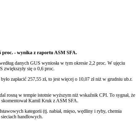
,6 proc. - wynika z raportu ASM SFA.
ra według danych GUS wyniosła w tym okresie 2,2 proc. W ujęciu
zwiększyły się o 0,6 proc.
o zapłacić 257,55 zł, to jest więcej o 10,07 zł niż w grudniu ub.r.
l rosną w tempie istotnie wyższym niż wskaźnik CPI. To sygnał, że
” – skomentował Kamil Kruk z ASM SFA.
awowych kategorii (tj. nabiał, mięso, wędliny i ryby, chemia
 sieciach handlowych.