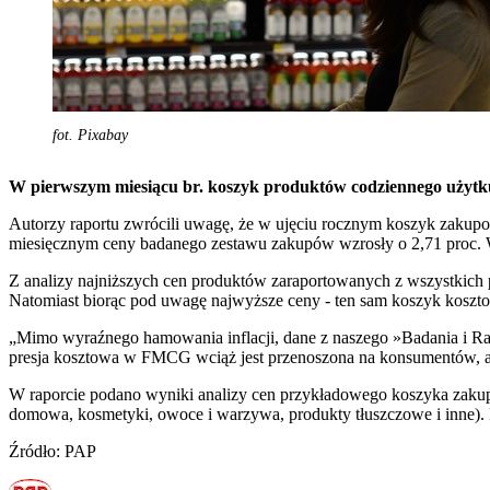
fot. Pixabay
W pierwszym miesiącu br. koszyk produktów codziennego użytku 
Autorzy raportu zwrócili uwagę, że w ujęciu rocznym koszyk zakupow
miesięcznym ceny badanego zestawu zakupów wzrosły o 2,71 proc. W
Z analizy najniższych cen produktów zaraportowanych z wszystkich pl
Natomiast biorąc pod uwagę najwyższe ceny - ten sam koszyk koszt
„Mimo wyraźnego hamowania inflacji, dane z naszego »Badania i Ra
presja kosztowa w FMCG wciąż jest przenoszona na konsumentów, a
W raporcie podano wyniki analizy cen przykładowego koszyka zakupo
domowa, kosmetyki, owoce i warzywa, produkty tłuszczowe i inne).
Źródło: PAP