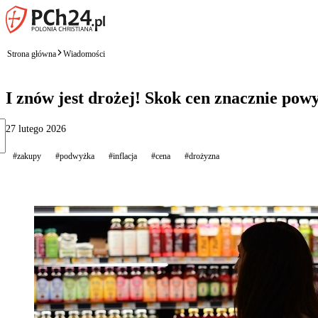
Strona główna
Wiadomości
I znów jest drożej! Skok cen znacznie powy
27 lutego 2026
#zakupy
#podwyżka
#inflacja
#cena
#drożyzna