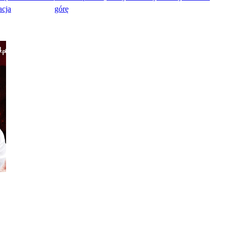
acja
górę