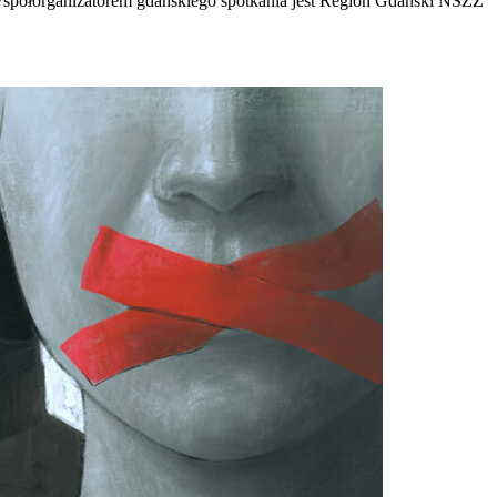
Współorganizatorem gdańskiego spotkania jest Region Gdański NSZZ