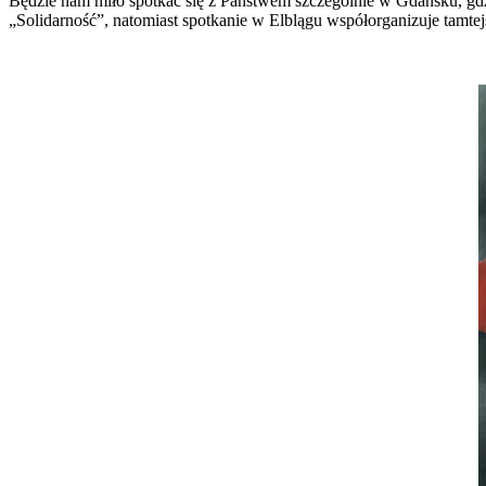
Będzie nam miło spotkać się z Państwem szczególnie w Gdańsku, gd
„Solidarność”, natomiast spotkanie w Elblągu współorganizuje tamtej