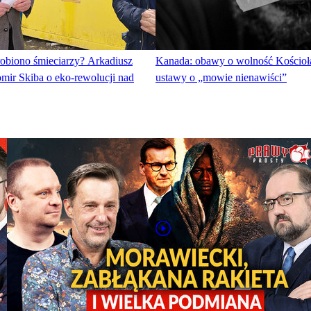
robiono śmieciarzy? Arkadiusz
Kanada: obawy o wolność Kościoła
mir Skiba o eko-rewolucji nad
ustawy o „mowie nienawiści”