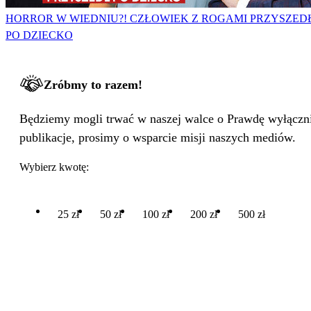
HORROR W WIEDNIU?! CZŁOWIEK Z ROGAMI PRZYSZED
PO DZIECKO
Zróbmy to razem!
Będziemy mogli trwać w naszej walce o Prawdę wyłącznie
publikacje, prosimy o wsparcie misji naszych mediów.
Wybierz kwotę:
25 zł
50 zł
100 zł
200 zł
500 zł