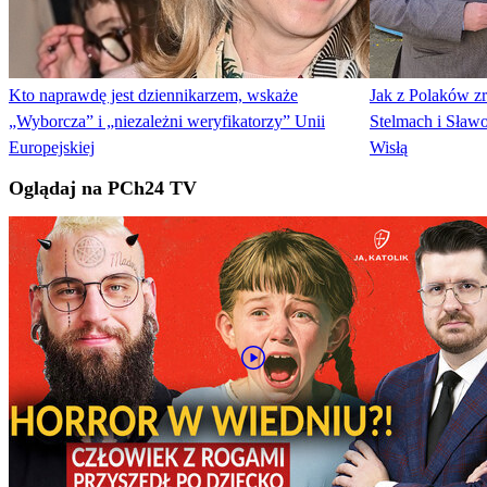
Kto naprawdę jest dziennikarzem, wskaże
Jak z Polaków z
„Wyborcza” i „niezależni weryfikatorzy” Unii
Stelmach i Sławo
Europejskiej
Wisłą
Oglądaj na PCh24 TV