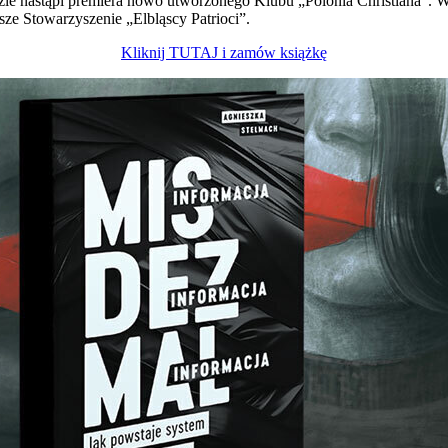
zie nastąpi premiera nowo utworzonego Klubu „Polonia Christiana”. 
sze Stowarzyszenie „Elbląscy Patrioci”.
Kliknij TUTAJ i zamów książkę