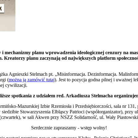
y i mechanizmy planu wprowadzenia ideologicznej cenzury na maso
ch. Kreatorzy planu zaczynają od największych platform społeczno
książka Agnieszki Stelmach pt. „Misinformacja. Dezinformacja. Malinfo
rgi (
można ją zamówić tutaj
). Jest to pozycja godna pilnej i uważne
j cywilizacji.
iższe spotkania z udziałem red. Arkadiusza Stelmacha organizuj
mińsko-Mazurskiej Izbie Rzemiosła i Przedsiębiorczości, sala nr 131, pi
w siedzibie Stowarzyszenia Elbląscy Patrioci (współorganizator), przy u
 (czwartek), w sali Akwen przy NSZZ Solidarność, ul. Wały Piastowski
Serdecznie zapraszamy - wstęp wolny!