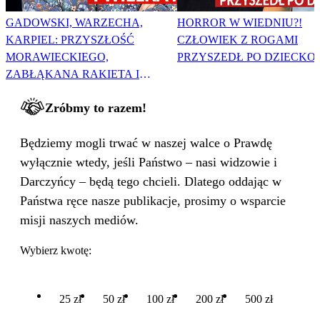
GADOWSKI, WARZECHA,
HORROR W WIEDNIU?!
KARPIEL: PRZYSZŁOŚĆ
CZŁOWIEK Z ROGAMI
MORAWIECKIEGO,
PRZYSZEDŁ PO DZIECKO
ZABŁĄKANA RAKIETA I
WIELKA PODMIANA
Zróbmy to razem!
Będziemy mogli trwać w naszej walce o Prawdę
wyłącznie wtedy, jeśli Państwo – nasi widzowie i
Darczyńcy – będą tego chcieli. Dlatego oddając w
Państwa ręce nasze publikacje, prosimy o wsparcie
misji naszych mediów.
Wybierz kwotę:
25 zł
50 zł
100 zł
200 zł
500 zł