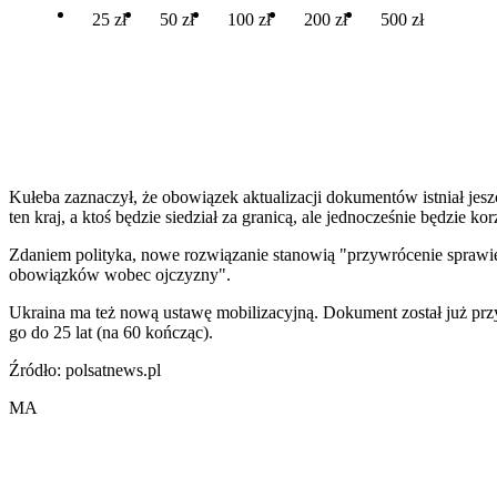
25 zł
50 zł
100 zł
200 zł
500 zł
Kułeba zaznaczył, że obowiązek aktualizacji dokumentów istniał jeszcz
ten kraj, a ktoś będzie siedział za granicą, ale jednocześnie będzie korz
Zdaniem polityka, nowe rozwiązanie stanowią "przywrócenie sprawied
obowiązków wobec ojczyzny".
Ukraina ma też nową ustawę mobilizacyjną. Dokument został już prz
go do 25 lat (na 60 kończąc).
Źródło: polsatnews.pl
MA