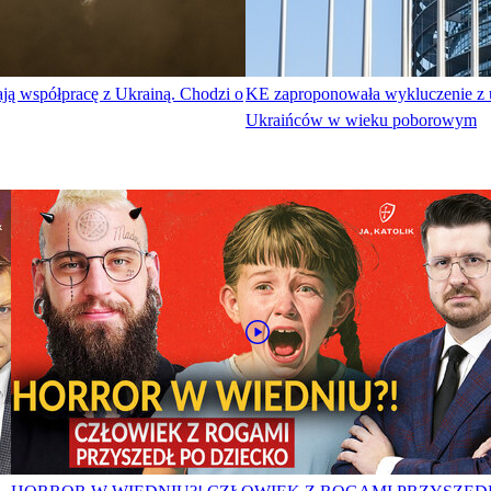
ją współpracę z Ukrainą. Chodzi o
KE zaproponowała wykluczenie z u
Ukraińców w wieku poborowym