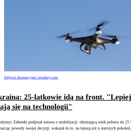
Zdjęcie ilustracyjne/ pixabay.com
raina: 25-latkowie idą na front. "Lepie
ają się na technologii"
dymyr Zełenski podpisał ustawę o mobilizacji, obniżającą wiek poboru do 25 l
acząc powody swojej decyzji, wskazał m.in. na lepszą niż u starszych pokoleń