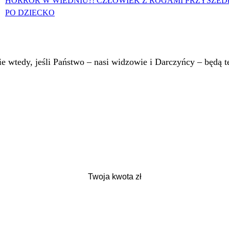
HORROR W WIEDNIU?! CZŁOWIEK Z ROGAMI PRZYSZED
PO DZIECKO
 wtedy, jeśli Państwo – nasi widzowie i Darczyńcy – będą te