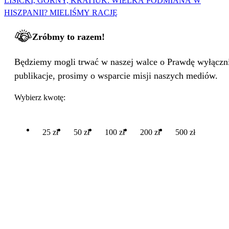
LISICKI, GÓRNY, KRATIUK: WIELKA PODMIANA W
HISZPANII? MIELIŚMY RACJĘ
Zróbmy to razem!
Będziemy mogli trwać w naszej walce o Prawdę wyłącznie
publikacje, prosimy o wsparcie misji naszych mediów.
Wybierz kwotę:
25 zł
50 zł
100 zł
200 zł
500 zł