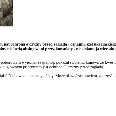
em jest ochrona ojczyzny przed zagładą - oznajmił szef ukraiński
ny nie będą obsługiwani przez konsulaty - nie dokonają więc aktu
 poborowym wyjechał za granicę, pokazał swojemu krajowi, że kwestia 
jskiej głównym priorytetem jest ochrona Ojczyzny przed zagładą".
iała? Niebawem poznamy efekty. Może okazać się bowiem, że część p