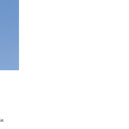
j
at.
,