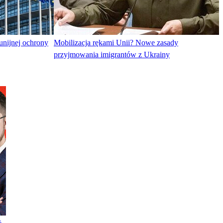
nijnej ochrony
Mobilizacja rękami Unii? Nowe zasady
przyjmowania imigrantów z Ukrainy