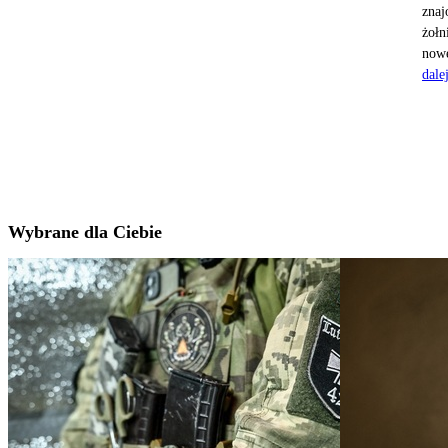
znaj
żołn
nowe
dale
Wybrane dla Ciebie