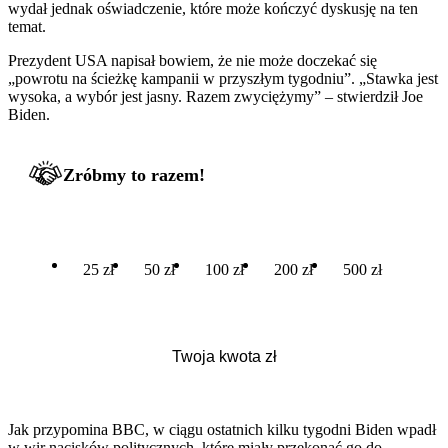
wydał jednak oświadczenie, które może kończyć dyskusję na ten
temat.
Prezydent USA napisał bowiem, że nie może doczekać się
„powrotu na ścieżkę kampanii w przyszłym tygodniu”. „Stawka jest
wysoka, a wybór jest jasny. Razem zwyciężymy” – stwierdził Joe
Biden.
Zróbmy to razem!
25 zł
50 zł
100 zł
200 zł
500 zł
Jak przypomina BBC, w ciągu ostatnich kilku tygodni Biden wpadł
w wir nacisków politycznych, które miały przekonać go do