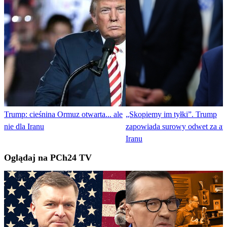
Trump: cieśnina Ormuz otwarta... ale
„Skopiemy im tyłki”. Trump
nie dla Iranu
zapowiada surowy odwet za at
Iranu
Oglądaj na PCh24 TV