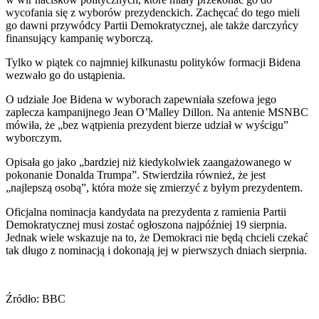
wycofania się z wyborów prezydenckich. Zachęcać do tego mieli
go dawni przywódcy Partii Demokratycznej, ale także darczyńcy
finansujący kampanię wyborczą.
Tylko w piątek co najmniej kilkunastu polityków formacji Bidena
wezwało go do ustąpienia.
O udziale Joe Bidena w wyborach zapewniała szefowa jego
zaplecza kampanijnego Jean O’Malley Dillon. Na antenie MSNBC
mówiła, że „bez wątpienia prezydent bierze udział w wyścigu”
wyborczym.
Opisała go jako „bardziej niż kiedykolwiek zaangażowanego w
pokonanie Donalda Trumpa”. Stwierdziła również, że ​​jest
„najlepszą osobą”, która może się zmierzyć z byłym prezydentem.
Oficjalna nominacja kandydata na prezydenta z ramienia Partii
Demokratycznej musi zostać ogłoszona najpóźniej 19 sierpnia.
Jednak wiele wskazuje na to, że Demokraci nie będą chcieli czekać
tak długo z nominacją i dokonają jej w pierwszych dniach sierpnia.
Źródło: BBC