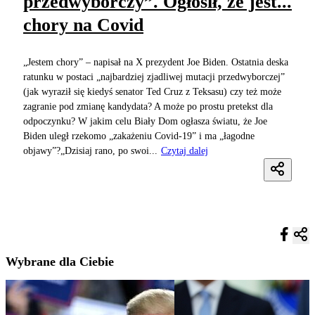
przedwyborczy”. Ogłosił, że jest...
chory na Covid
„Jestem chory” – napisał na X prezydent Joe Biden. Ostatnia deska
ratunku w postaci „najbardziej zjadliwej mutacji przedwyborczej”
(jak wyraził się kiedyś senator Ted Cruz z Teksasu) czy też może
zagranie pod zmianę kandydata? A może po prostu pretekst dla
odpoczynku? W jakim celu Biały Dom ogłasza światu, że Joe
Biden uległ rzekomo „zakażeniu Covid-19” i ma „łagodne
objawy”?„Dzisiaj rano, po swoi...
Czytaj dalej
Wybrane dla Ciebie