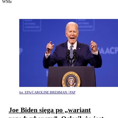
WMa
fot. EPA/CAROLINE BREHMAN / PAP
Joe Biden sięga po „wariant