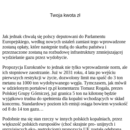
Jak jednak chwalą się polscy deputowani do Parlamentu
Europejskiego, według nowych ustaleń zamiast tego wprowadzone
zostaną opłaty, które następnie trafią do skarbu państwa i
przeznaczone zostaną na rozbudowę infrastruktury zmniejszającej
wydzielanie gazu przez wydobycie.
Propozycja Eurokratów to jednak nie tylko wprowadzenie norm, ale
ich stopniowe zaostrzanie. Już w 2031 roku, 4 lata po wejściu
pierwszych restrykcji w życie, dozwolony limit ma spaść do 3 ton
metanu na 1000 ton wydobywanego węgla. Tymczasem, jak mówił
w udzielonym portalowi rp.pl komentarzu Tomasz Rogala, prezes
Polskiej Grupy Górniczej, już granica 5 ton na kilotonę będzie
wyjątkowo trudna do spełnienia dla kopalni wchodzących w skład
koncernu. Standardowy poziom ich emisji osiąga bowiem wysokość
od 8 do 14 ton gazu…
Podobnie ma się stan rzeczy w innych polskich kopalniach, przez
większość polskich europosłów (choć skrajnie pro- unijnych i
sprzyjających eko- restrykcjom) propozycja UE została odebrana