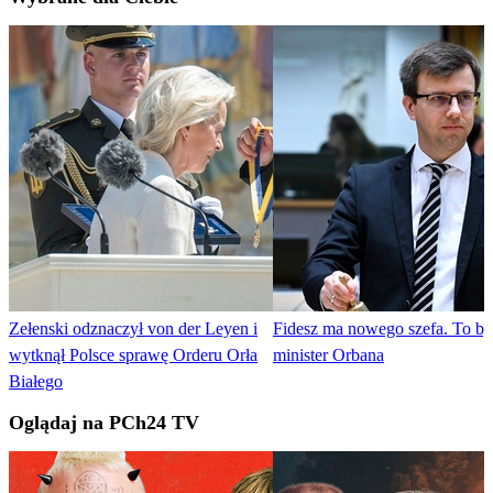
Zełenski odznaczył von der Leyen i
Fidesz ma nowego szefa. To by
wytknął Polsce sprawę Orderu Orła
minister Orbana
Białego
Oglądaj na PCh24 TV