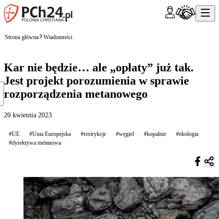
Strona główna
Wiadomości
Kar nie będzie… ale „opłaty” już tak.
Jest projekt porozumienia w sprawie
rozporządzenia metanowego
20 kwietnia 2023
#UE
#Unia Europejska
#restrykcje
#węgiel
#kopalnie
#ekologia
#dyrektywa metanowa