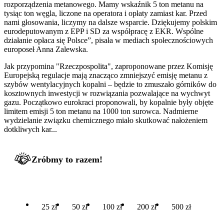
rozporządzenia metanowego. Mamy wskaźnik 5 ton metanu na
tysiąc ton węgla, liczone na operatora i opłaty zamiast kar. Przed
nami głosowania, liczymy na dalsze wsparcie. Dziękujemy polskim
eurodeputowanym z EPP i SD za współpracę z EKR. Wspólne
działanie opłaca się Polsce”, pisała w mediach społecznościowych
europoseł Anna Zalewska.
Jak przypomina "Rzeczpospolita", zaproponowane przez Komisję
Europejską regulacje mają znacząco zmniejszyć emisję metanu z
szybów wentylacyjnych kopalni – będzie to zmuszało górników do
kosztownych inwestycji w rozwiązania pozwalające na wychwyt
gazu. Początkowo eurokraci proponowali, by kopalnie były objęte
limitem emisji 5 ton metanu na 1000 ton surowca. Nadmierne
wydzielanie związku chemicznego miało skutkować nałożeniem
dotkliwych kar...
Zróbmy to razem!
25 zł
50 zł
100 zł
200 zł
500 zł