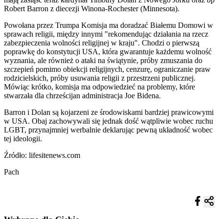
Robert Barron z diecezji Winona-Rochester (Minnesota).
Powołana przez Trumpa Komisja ma doradzać Białemu Domowi w
sprawach religii, między innymi "rekomendując działania na rzecz
zabezpieczenia wolności religijnej w kraju". Chodzi o pierwszą
poprawkę do konstytucji USA, która gwarantuje każdemu wolność
wyznania, ale również o ataki na świątynie, próby zmuszania do
szczepień pomimo obiekcji religijnych, cenzurę, ograniczanie praw
rodzicielskich, próby usuwania religii z przestrzeni publicznej.
Mówiąc krótko, komisja ma odpowiedzieć na problemy, które
stwarzała dla chrześcijan administracja Joe Bidena.
Barron i Dolan są kojarzeni ze środowiskami bardziej prawicowymi
w USA. Obaj zachowywali się jednak dość wątpliwie wobec ruchu
LGBT, przynajmniej werbalnie deklarując pewną układność wobec
tej ideologii.
Źródło: lifesitenews.com
Pach