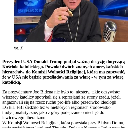
fot. X
Prezydent USA Donald Trump podjął ważną decyzję dotyczącą
Kościoła katolickiego. Powołał dwóch znanych amerykańskich
hierarchów do Komisji Wolności Religijnej, która ma zapewnić,
że w USA nie będzie prześladowania za wiarę - w tym za wiarę
katolicką.
Za prezydentury Joe Bidena nie było to, niestety, takie oczywiste:
wierzący katolicy spotykali się z represjami ze strony rządu, jeżeli
angażowali się na rzecz ruchu pro-life albo przeciwko ideologii
LGBT. FBI śledziło też w niektórych regionach środowisko
tradycjonalistyczne, jako z góry podejrzane o niechęć do
lewicowego liberalizmu.
W Komisji Wolności Religijnej, która powstała przy Białym Domu,
mają zasiąść teraz kardynał Timothy Dolan z Nowego Jorku oraz bp