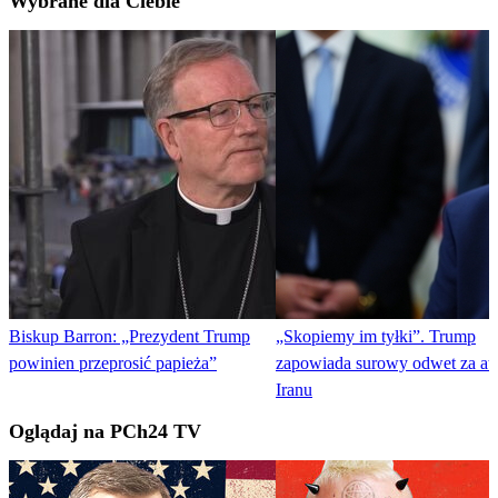
Wybrane dla Ciebie
Biskup Barron: „Prezydent Trump
„Skopiemy im tyłki”. Trump
powinien przeprosić papieża”
zapowiada surowy odwet za at
Iranu
Oglądaj na PCh24 TV