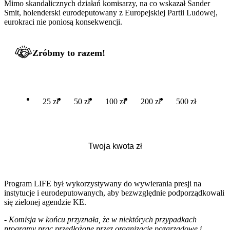
Mimo skandalicznych działań komisarzy, na co wskazał Sander
Smit, holenderski eurodeputowany z Europejskiej Partii Ludowej,
eurokraci nie poniosą konsekwencji.
Zróbmy to razem!
25 zł
50 zł
100 zł
200 zł
500 zł
Program LIFE był wykorzystywany do wywierania presji na
instytucje i eurodeputowanych, aby bezwzględnie podporządkowali
się zielonej agendzie KE.
- Komisja w końcu przyznała, że ​​w niektórych przypadkach
programy prac przedłożone przez organizacje pozarządowe i