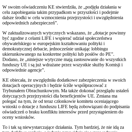
W swoim oświadczeniu KE stwierdziła, że ​​„podjęła działania w
celu zapobiegania takim przypadkom w przyszłości i podejmie
dalsze środki w celu wzmocnienia przejrzystości i uwzględnienia
odpowiednich zabezpieczeń”.
W zaktualizowanych wytycznych wskazano, że „dotacje powinny
być zgodne z celami LIFE i wspierać udział społeczeństwa
obywatelskiego w europejskim kształtowaniu polityki i
demokratycznej debacie, jednocześnie unikając lobbingu
ukierunkowanego na konkretne polityki lub posłów do PE”.
Dodano, że „niniejsze wytyczne mają zastosowanie do wszystkich
funduszy UE i są już wdrażane przez wszystkie służby Komisji i
odpowiednie agencje”.
KE obiecała, że uwzględniła dodatkowe zabezpieczenia w swoich
dotacjach operacyjnych i będzie ściśle współpracować z
Trybunałem Obrachunkowym. Ma także dokonać przeglądu ustaleń
dotyczących przejrzystości dla beneficjentów UE. Zmiana ma
polegać na tym, że od teraz członkowie komitetu oceniającego
wnioski o dotacje z funduszu LIFE będą zobowiązani do podpisania
oświadczeń o braku konfliktu interesów przed przystąpieniem do
oceny wniosków.
To i tak są niewystarczające działania. Tym bardziej, że nie idą za