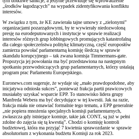
tym dotkliwe sankcje, a jedynie przewiduje się ​wprowadzenie
„środków łagodzących” na wypadek zidentyfikowania konfliktu
interesów.
W związku z tym, że KE zawierała tajne umowy z „zielonymi”
organizacjami pozarządowymi, by te wywierały niedozwoloną
presję na eurodeputowanych i instytucje w sprawie realizacji
interesów różnych grup lobbingowych promujących katastrofalną
dla całego społeczeństwa politykę klimatyczną, część europosłów
zamierza powołać parlamentarną komisję śledczą w sprawie
skandalu korupcyjnego – tak zwana komisja Timmermans-gate.
Propozycja jej powołania ma być przedstawiona na następnym
spotkaniu przewodniczących grup parlamentarnych, którzy ustalają
program prac Parlamentu Europejskiego.
Euronews.com sugeruje, że wydaje się „mało prawdopodobne, aby
inicjatywa odniosła sukces”, ponieważ frakcja partii prawicowych
musiałaby uzyskać wsparcie EPP. To stanowisko lidera grupy
Manfreda Webera ma być decydujące w tej kwestii. Jak na razie,
frakcja miała nie omawiać formalnie tego tematu, a EPP generalnie
„nie popiera mnożenia specjalnych komisji parlamentarnych,
zwłaszcza gdy istniejące komisje, takie jak CONT, są już w pełni
zdolne do zajęcia się tą kwestią”. Chodzi o komisję kontroli
budżetowej, która ma przyjąć 7 kwietnia sprawozdanie w sprawie
absolutorium z wykonania budżetu Komisji za rok 2023.