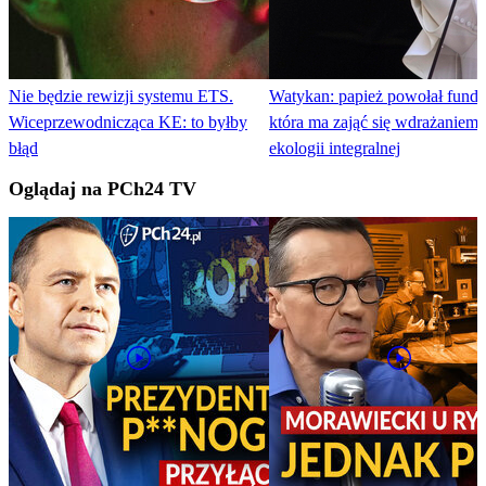
Nie będzie rewizji systemu ETS.
Watykan: papież powołał funda
Wiceprzewodnicząca KE: to byłby
która ma zająć się wdrażaniem 
błąd
ekologii integralnej
Oglądaj na PCh24 TV