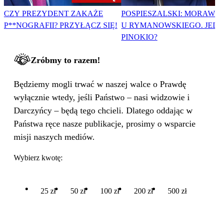
CZY PREZYDENT ZAKAŻE
POSPIESZALSKI: MORAWI
P**NOGRAFII? PRZYŁĄCZ SIĘ!
U RYMANOWSKIEGO. JE
PINOKIO?
Zróbmy to razem!
Będziemy mogli trwać w naszej walce o Prawdę
wyłącznie wtedy, jeśli Państwo – nasi widzowie i
Darczyńcy – będą tego chcieli. Dlatego oddając w
Państwa ręce nasze publikacje, prosimy o wsparcie
misji naszych mediów.
Wybierz kwotę:
25 zł
50 zł
100 zł
200 zł
500 zł