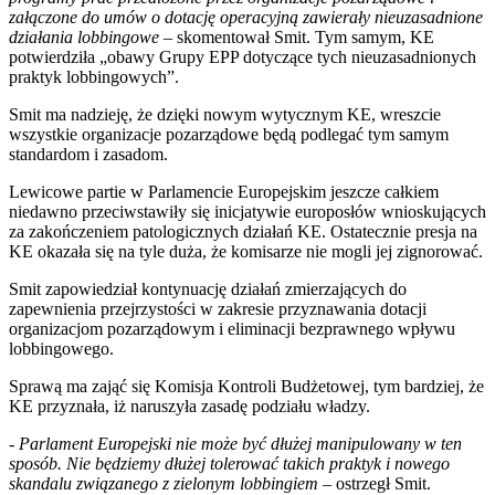
załączone do umów o dotację operacyjną zawierały nieuzasadnione
działania lobbingowe
– skomentował Smit. Tym samym, KE
potwierdziła „obawy Grupy EPP dotyczące tych nieuzasadnionych
praktyk lobbingowych”.
Smit ma nadzieję, że dzięki nowym wytycznym KE, wreszcie
wszystkie organizacje pozarządowe będą podlegać tym samym
standardom i zasadom.
Lewicowe partie w Parlamencie Europejskim jeszcze całkiem
niedawno przeciwstawiły się inicjatywie europosłów wnioskujących
za zakończeniem patologicznych działań KE. Ostatecznie presja na
KE okazała się na tyle duża, że komisarze nie mogli jej zignorować.
Smit zapowiedział kontynuację działań zmierzających do
zapewnienia przejrzystości w zakresie przyznawania dotacji
organizacjom pozarządowym i eliminacji bezprawnego wpływu
lobbingowego.
Sprawą ma zająć się Komisja Kontroli Budżetowej, tym bardziej, że
KE przyznała, iż ​​naruszyła zasadę podziału władzy.
- Parlament Europejski nie może być dłużej manipulowany w ten
sposób. Nie będziemy dłużej tolerować takich praktyk i nowego
skandalu związanego z zielonym lobbingiem
– ostrzegł Smit.