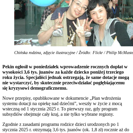
Chińska rodzina, zdjęcie ilustracyjne / Źródło: Flickr / Philip McMast
Pekin ogłosił w poniedziałek wprowadzenie rocznych dopłat w
wysokości 3,6 tys. juanów za każde dziecko poniżej trzeciego
roku życia. Specjaliści jednak ostrzegają, że same dotacje mogą
nie wystarczyć, by skutecznie przeciwdziałać pogłębiającemu
się kryzysowi demograficznemu.
Nowe przepisy, opublikowane w dokumencie „Plan wdrożenia
systemu dotacji na opiekę nad dziećmi”, weszły w życie z mocą
wsteczną od 1 stycznia 2025 r. To pierwszy raz, gdy program
subsydiów obejmuje cały kraj, a nie tylko wybrane regiony.
Zgodnie z zasadami programu rodzice dzieci urodzonych po 1
stycznia 2025 r. otrzymają 3,6 tys. juanów (ok. 1,8 zł) rocznie aż do