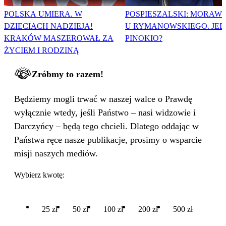
POLSKA UMIERA. W
POSPIESZALSKI: MORAWI
DZIECIACH NADZIEJA!
U RYMANOWSKIEGO. JE
KRAKÓW MASZEROWAŁ ZA
PINOKIO?
ŻYCIEM I RODZINĄ
Zróbmy to razem!
Będziemy mogli trwać w naszej walce o Prawdę
wyłącznie wtedy, jeśli Państwo – nasi widzowie i
Darczyńcy – będą tego chcieli. Dlatego oddając w
Państwa ręce nasze publikacje, prosimy o wsparcie
misji naszych mediów.
Wybierz kwotę:
25 zł
50 zł
100 zł
200 zł
500 zł