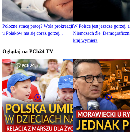
Położne stracą pracę? Wola prokreacji
W Polsce jest jeszcze gorzej, al
u Polaków ma się coraz gorzej...
Niemczech źle. Demograficzna
kraj wymiera
Oglądaj na PCh24 TV