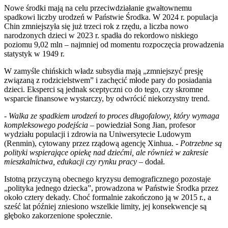
Nowe środki mają na celu przeciwdziałanie gwałtownemu
spadkowi liczby urodzeń w Państwie Środka. W 2024 r. populacja
Chin zmniejszyła się już trzeci rok z rzędu, a liczba nowo
narodzonych dzieci w 2023 r. spadła do rekordowo niskiego
poziomu 9,02 mln – najmniej od momentu rozpoczęcia prowadzenia
statystyk w 1949 r.
W zamyśle chińskich władz subsydia mają „zmniejszyć presję
związaną z rodzicielstwem” i zachęcić młode pary do posiadania
dzieci. Eksperci są jednak sceptyczni co do tego, czy skromne
wsparcie finansowe wystarczy, by odwrócić niekorzystny trend.
-
Walka ze spadkiem urodzeń to proces długofalowy, który wymaga
kompleksowego podejścia
– powiedział Song Jian, profesor
wydziału populacji i zdrowia na Uniwersytecie Ludowym
(Renmin), cytowany przez rządową agencję Xinhua. -
Potrzebne są
polityki wspierające opiekę nad dziećmi, ale również w zakresie
mieszkalnictwa, edukacji czy rynku pracy
– dodał.
Istotną przyczyną obecnego kryzysu demograficznego pozostaje
„polityka jednego dziecka”, prowadzona w Państwie Środka przez
około cztery dekady. Choć formalnie zakończono ją w 2015 r., a
sześć lat później zniesiono wszelkie limity, jej konsekwencje są
głęboko zakorzenione społecznie.