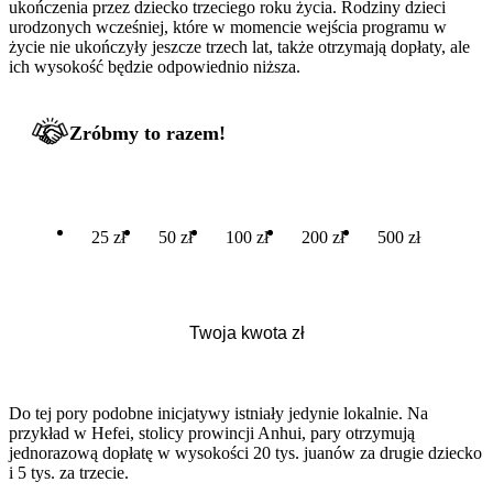
ukończenia przez dziecko trzeciego roku życia. Rodziny dzieci
urodzonych wcześniej, które w momencie wejścia programu w
życie nie ukończyły jeszcze trzech lat, także otrzymają dopłaty, ale
ich wysokość będzie odpowiednio niższa.
Zróbmy to razem!
25 zł
50 zł
100 zł
200 zł
500 zł
Do tej pory podobne inicjatywy istniały jedynie lokalnie. Na
przykład w Hefei, stolicy prowincji Anhui, pary otrzymują
jednorazową dopłatę w wysokości 20 tys. juanów za drugie dziecko
i 5 tys. za trzecie.