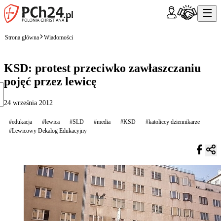
Strona główna
Wiadomości
KSD: protest przeciwko zawłaszczaniu
pojęć przez lewicę
24 września 2012
#edukacja
#lewica
#SLD
#media
#KSD
#katoliccy dziennikarze
#Lewicowy Dekalog Edukacyjny