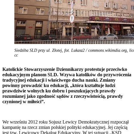
Siedziba SLD przy ul. Złotej, fot. Lukasz2 / commons.wikimdia.org, lic
cc
Katolickie Stowarzyszenie Dziennikarzy protestuje przeciwko
edukacyjnym planom SLD. Wzywa katolików do przywrócenia
tradycyjnej edukacji i właściwego ducha nauki. Zmiany
powinny prowadzić ku edukacji, „która kształtuje ludzi
prawdziwie wolnych ku dobru i poszukujących prawdy
rozumianej jako zgodność sądów z rzeczywistością, prawdy
czynionej w miłości”.
We wrześniu 2012 roku Sojusz Lewicy Demokratycznej rozpoczął
kampanię na rzecz zmian polskiej polityki edukacyjnej. Jej częścią
jest tzw. Lewicowy Dekalog Edukacyjny. W tej sytuacji „KSD