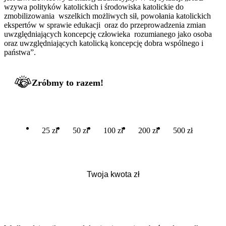
wzywa polityków katolickich i środowiska katolickie do
zmobilizowania wszelkich możliwych sił, powołania katolickich
ekspertów w sprawie edukacji oraz do przeprowadzenia zmian
uwzględniających koncepcję człowieka rozumianego jako osoba
oraz uwzględniających katolicką koncepcję dobra wspólnego i
państwa”.
Zróbmy to razem!
25 zł
50 zł
100 zł
200 zł
500 zł