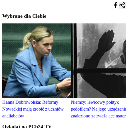
Wybrane dla Ciebie
Hanna Dobrowolska: Reformy
Niemcy: lewicowy polityk
Nowackiej mają zrobić z uczniów
pedofilem? Na jego urządzeniu
analfabetów
znaleziono zatrważające materi
Oglądaj na PCh24 TV