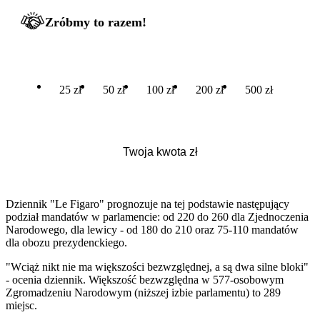
Zróbmy to razem!
25 zł
50 zł
100 zł
200 zł
500 zł
Dziennik "Le Figaro" prognozuje na tej podstawie następujący
podział mandatów w parlamencie: od 220 do 260 dla Zjednoczenia
Narodowego, dla lewicy - od 180 do 210 oraz 75-110 mandatów
dla obozu prezydenckiego.
"Wciąż nikt nie ma większości bezwzględnej, a są dwa silne bloki"
- ocenia dziennik. Większość bezwzględna w 577-osobowym
Zgromadzeniu Narodowym (niższej izbie parlamentu) to 289
miejsc.