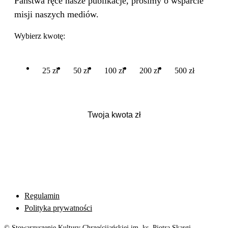
Państwa ręce nasze publikacje, prosimy o wsparcie
misji naszych mediów.
Wybierz kwotę:
25 zł
50 zł
100 zł
200 zł
500 zł
Regulamin
Polityka prywatności
© Stowarzyszenie Kultury Chrześcijańskiej im. ks. Piotra Skargi