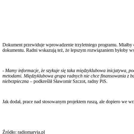
Dokument przewiduje wprowadzenie trzyletniego programu. Miałby on
dokumentu. Radni wskazują też, że lepszym rozwiązaniem byłoby wsp
-
Mamy informacje, że szykuje się taka międzyklubowa inicjatywa, pod
metodami. Międzyklubowa grupa radnych nie chce finansowania z budż
niebezpieczna
– podkreślił Sławomir Szczot, radny PiS.
Jak dodał, prace nad stosowanym projektem ruszą, ale dopiero we wr
Źródło: radiomaryja.pl