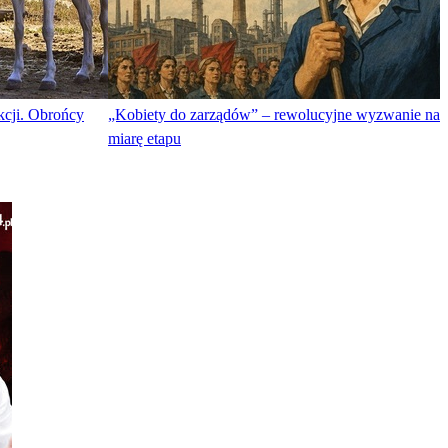
cji. Obrońcy
„Kobiety do zarządów” – rewolucyjne wyzwanie na
miarę etapu