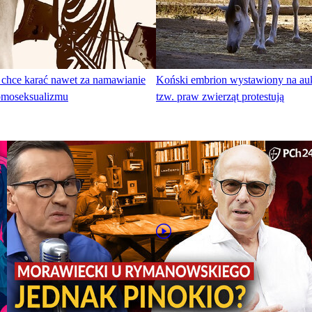
 chce karać nawet za namawianie
Koński embrion wystawiony na auk
omoseksualizmu
tzw. praw zwierząt protestują