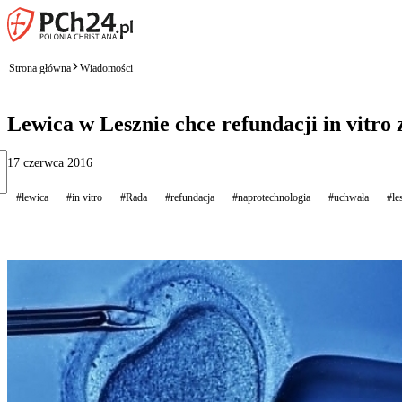
Strona główna
Wiadomości
Lewica w Lesznie chce refundacji in vitro
17 czerwca 2016
#lewica
#in vitro
#Rada
#refundacja
#naprotechnologia
#uchwała
#le