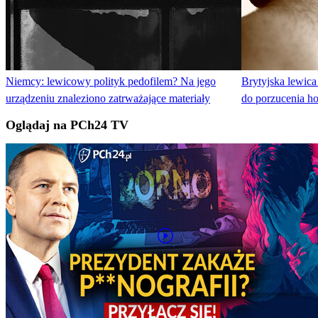
Niemcy: lewicowy polityk pedofilem? Na jego
Brytyjska lewica
urządzeniu znaleziono zatrważające materiały
do porzucenia h
Oglądaj na PCh24 TV