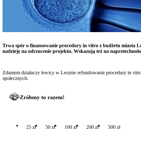
Trwa spór o finansowanie procedury in vitro z budżetu miasta L
nadzieję na odrzucenie projektu. Wskazują też na naprotechnolog
Zdaniem działaczy lewicy w Lesznie refundowanie procedury in vitro 
społecznych.
Zróbmy to razem!
25 zł
50 zł
100 zł
200 zł
500 zł