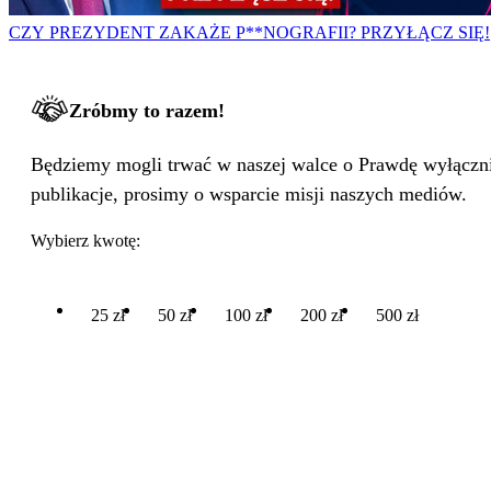
CZY PREZYDENT ZAKAŻE P**NOGRAFII? PRZYŁĄCZ SIĘ!
Zróbmy to razem!
Będziemy mogli trwać w naszej walce o Prawdę wyłącznie
publikacje, prosimy o wsparcie misji naszych mediów.
Wybierz kwotę:
25 zł
50 zł
100 zł
200 zł
500 zł