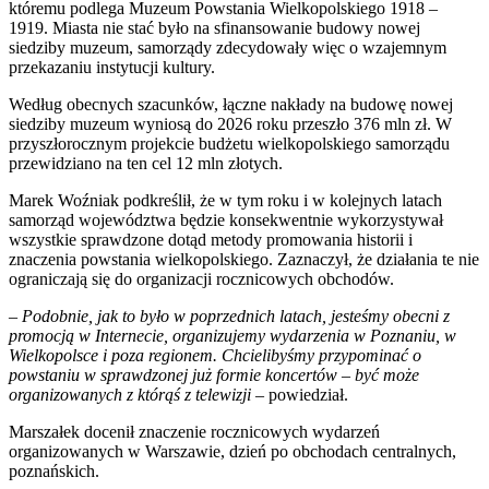
któremu podlega Muzeum Powstania Wielkopolskiego 1918 –
1919. Miasta nie stać było na sfinansowanie budowy nowej
siedziby muzeum, samorządy zdecydowały więc o wzajemnym
przekazaniu instytucji kultury.
Według obecnych szacunków, łączne nakłady na budowę nowej
siedziby muzeum wyniosą do 2026 roku przeszło 376 mln zł. W
przyszłorocznym projekcie budżetu wielkopolskiego samorządu
przewidziano na ten cel 12 mln złotych.
Marek Woźniak podkreślił, że w tym roku i w kolejnych latach
samorząd województwa będzie konsekwentnie wykorzystywał
wszystkie sprawdzone dotąd metody promowania historii i
znaczenia powstania wielkopolskiego. Zaznaczył, że działania te nie
ograniczają się do organizacji rocznicowych obchodów.
– Podobnie, jak to było w poprzednich latach, jesteśmy obecni z
promocją w Internecie, organizujemy wydarzenia w Poznaniu, w
Wielkopolsce i poza regionem. Chcielibyśmy przypominać o
powstaniu w sprawdzonej już formie koncertów – być może
organizowanych z którąś z telewizji –
powiedział.
Marszałek docenił znaczenie rocznicowych wydarzeń
organizowanych w Warszawie, dzień po obchodach centralnych,
poznańskich.