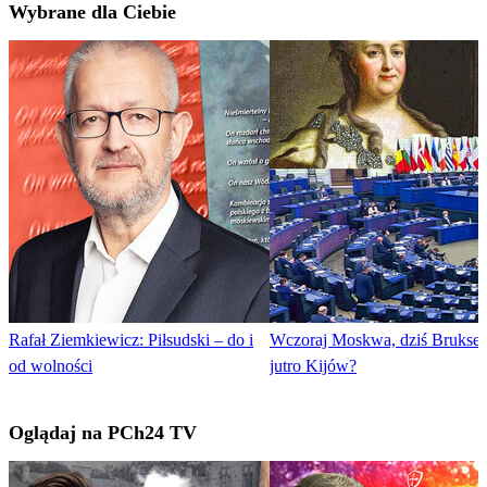
Wybrane dla Ciebie
Rafał Ziemkiewicz: Piłsudski – do i
Wczoraj Moskwa, dziś Brukse
od wolności
jutro Kijów?
Oglądaj na PCh24 TV