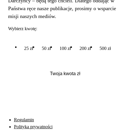
Darczyńcy – będą tego chcieli. Dlatego oddając w
Państwa ręce nasze publikacje, prosimy o wsparcie
misji naszych mediów.
Wybierz kwotę:
25 zł
50 zł
100 zł
200 zł
500 zł
Regulamin
Polityka prywatności