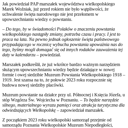
Jak powiedział PAP marszałek województwa wielkopolskiego
Marek Woźniak, już przed rokiem nie było wątpliwości, że
uchwalenie święta narodowego nie jest przełomem w
upowszechnianiu wiedzy o powstaniu.
–
Do tego, by w świadomości Polaków o znaczeniu powstania
wielkopolskiego nastąpiły zmiany, potrzeba czasu i pracy. I jest to
praca na lata. Na pewno jednak ogłoszenie święta państwowego
przypadającego w rocznicę wybuchu powstania upoważnia nas do
tego, byśmy mogli domagać się od innych rodaków zauważenia tej
daty w kalendarzu
– powiedział.
Marszałek podkreślił, że już wkrótce bardzo ważnym narzędziem
służącym upowszechnianiu wiedzy będzie działające w nowej
formie i owej siedzibie Muzeum Powstania Wielkopolskiego 1918 –
1919. Jest szansa na to, że połowie 2023 roku rozpocznie się
budowa nowej siedziby placówki.
Muzeum powstanie na działce przy ul. Północnej i Księcia Józefa, u
stóp Wzgórza Św. Wojciecha w Poznaniu. –
To będzie narzędzie
silnego, materialnego wyrazu pamięci oraz atrakcja turystyczna dla
odwiedzających Wielkopolskę
– zapowiedział marszałek.
Z początkiem 2023 roku wielkopolski samorząd przejmie od
samorządu Poznania Wielkopolskie Muzeum Niepodległości,