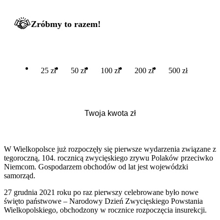
Zróbmy to razem!
25 zł
50 zł
100 zł
200 zł
500 zł
W Wielkopolsce już rozpoczęły się pierwsze wydarzenia związane z
tegoroczną, 104. rocznicą zwycięskiego zrywu Polaków przeciwko
Niemcom. Gospodarzem obchodów od lat jest wojewódzki
samorząd.
27 grudnia 2021 roku po raz pierwszy celebrowane było nowe
święto państwowe – Narodowy Dzień Zwycięskiego Powstania
Wielkopolskiego, obchodzony w rocznice rozpoczęcia insurekcji.